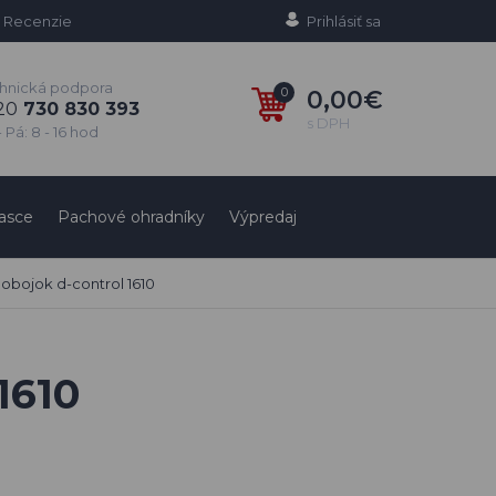
Recenzie
Prihlásiť sa
hnická podpora
0
0,00€
20
730 830 393
s DPH
 Pá: 8 - 16 hod
asce
Pachové ohradníky
Výpredaj
 obojok d-control 1610
1610