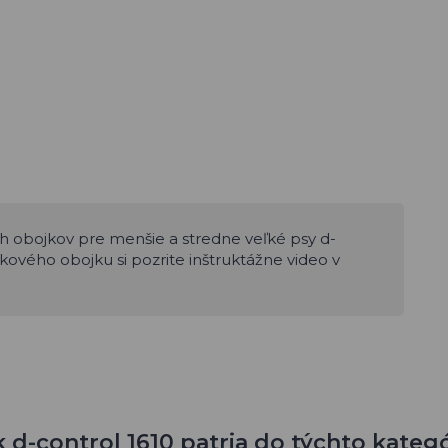
h obojkov pre menšie a stredne veľké psy d-
ikového obojku si pozrite inštruktážne video v
 d-control 1610 patria do týchto kategó