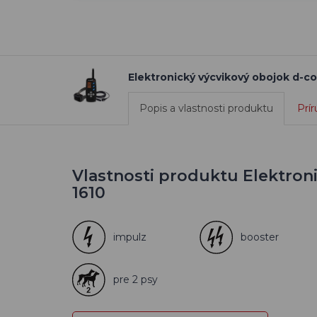
Elektronický výcvikový obojok d-co
Popis a vlastnosti produktu
Prír
Vlastnosti produktu Elektron
1610
impulz
booster
pre 2 psy