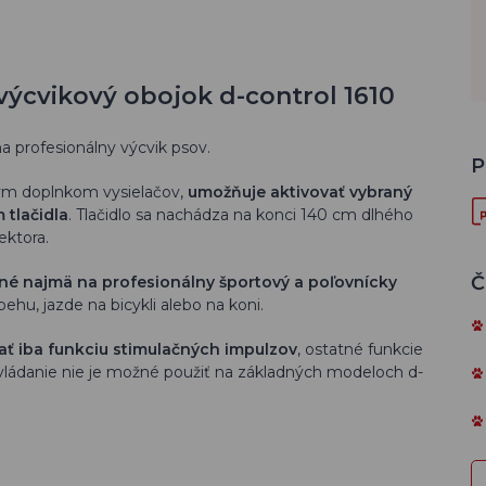
výcvikový obojok d-control 1610
a profesionálny výcvik psov.
P
ým doplnkom vysielačov,
umožňuje aktivovať vybraný
 tlačidla
. Tlačidlo sa nachádza na konci 140 cm dlhého
ektora.
Č
é najmä na profesionálny športový a poľovnícky
 behu, jazde na bicykli alebo na koni.
ať iba funkciu stimulačných impulzov
, ostatné funkcie
 Ovládanie nie je možné použiť na základných modeloch d-