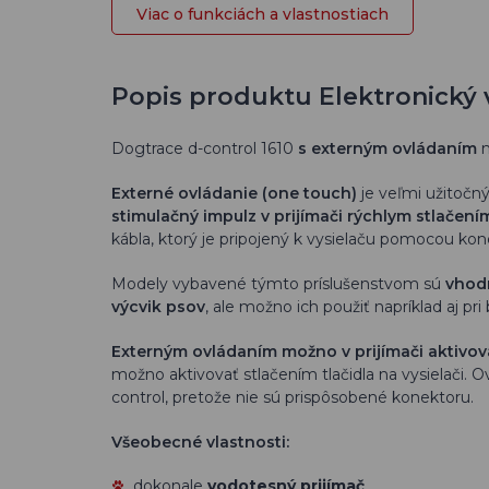
Viac o funkciách a vlastnostiach
Popis produktu Elektronický 
Dogtrace d-control 1610
s externým ovládaním
n
Externé ovládanie
(one touch)
je veľmi užitočn
stimulačný impulz v prijímači rýchlym stlačením
kábla, ktorý je pripojený k vysielaču pomocou kon
Modely vybavené týmto príslušenstvom sú
vhodn
výcvik psov
, ale možno ich použiť napríklad aj pri
Externým ovládaním možno v prijímači aktivov
možno aktivovať stlačením tlačidla na vysielači.
control, pretože nie sú prispôsobené konektoru.
Všeobecné vlastnosti:
dokonale
vodotesný prijímač