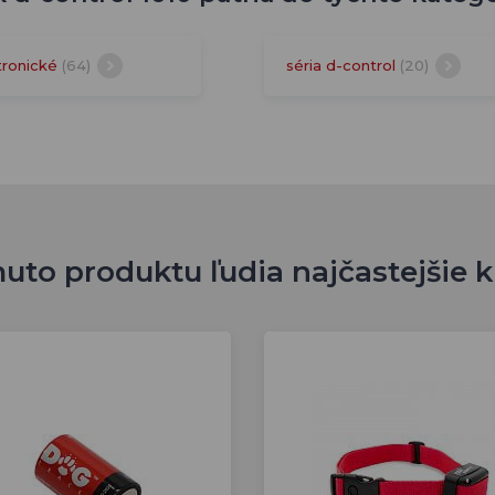
tronické
(64)
séria d-control
(20)
uto produktu ľudia najčastejšie 