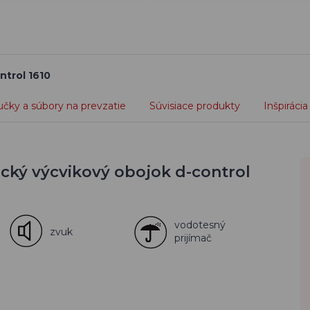
ntrol 1610
učky a súbory na prevzatie
Súvisiace produkty
Inšpirácia
ický výcvikový obojok d-control
vodotesný
zvuk
prijímač