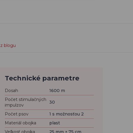
 z blogu
Technické parametre
Dosah
1600 m
Počet stimulačných
30
impulzov
Počet psov
1 s možnosťou 2
Materiál obojka
plast
Veľkosť obojka
25 mm × 75 cm