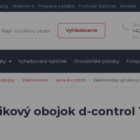
alóg
Stiahnite si
Preprava a platba
Formulár sťažnosti
Kontakt
Tec
Vyhľadávanie
+4
Po -
jky
Vyhadzovače loptičiek
Chovateľské potreby
Fotop
 obojky
Elektronické
séria d-control
Elektronický výcvikový
ikový obojok d-control 