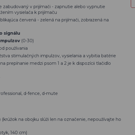
e zabudovaný v prijímači - zapnutie alebo vypnutie
žením vysielača k prijímaču
(blikajúca červená - zelená na prijímači, zobrazená na
o signálu
 impulzov
(0-30)
 od používania
tva stimulačných impulzov, vysielania a vybitia batérie
 na prepínanie medzi psom 1 a 2 je k dispozícii tlačidlo
y
rofessional, d-fence, d-mute
(krúžok na obojku slúži len na označenie, nepoužívajte ho
otyk, 140 cm)