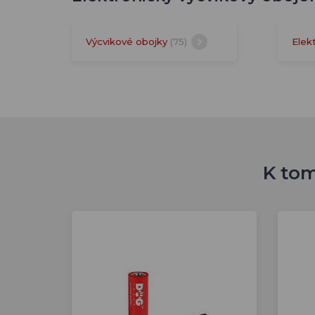
Výcvikové obojky
(75)
Elek
K tom