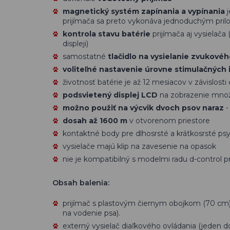
magnetický systém zapínania a vypínania
j
prijímača sa preto vykonáva jednoduchým prilo
kontrola stavu batérie
prijímača aj vysielača 
displeji)
samostatné
tlačidlo na vysielanie zvukovéh
voliteľné nastavenie úrovne stimulačných
životnosť batérie je až 12 mesiacov v závislosti
podsvietený displej LCD
na zobrazenie množs
možno použiť na výcvik dvoch psov naraz
-
dosah až 1600 m
v otvorenom priestore
kontaktné body pre dlhosrsté a krátkosrsté ps
vysielače majú klip na zavesenie na opasok
nie je kompatibilný s modelmi radu d-control p
Obsah balenia:
prijímač s plastovým čiernym obojkom (70 cm) 
na vodenie psa).
externý vysielač diaľkového ovládania (jeden d