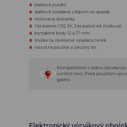
plastové puzdro
diaľkové ovládanie s klipom na opasok
testovacia dútnavka
1 ks batérie CR2 3V, 2 ks batérií AA (tužkové)
kontaktné body 12 a 17 mm
šnúrka na zavesenie vysielača na krk
návod na použitie a záručný list
Kompatibilné s radou výcvikovýc
control mini. Pred použitím výcv
galérii.
Elektronický výcvikový obojok