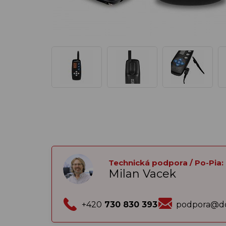
Technická podpora / Po-Pia:
Milan Vacek
+420
730 830 393
podpora@do