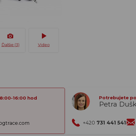
Ďalšie (3)
Video
Potrebujete por
 8:00-16:00 hod
Petra Duš
+420
731 441 541
gtrace.com