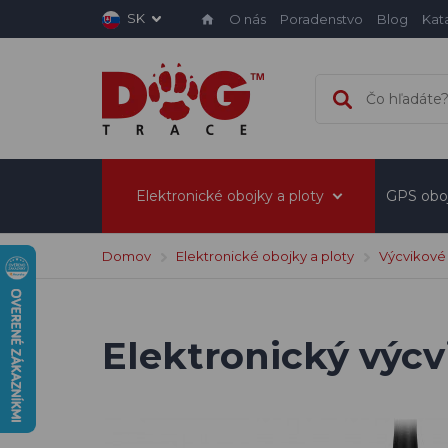
SK
O nás
Poradenstvo
Blog
Kat
Elektronické obojky a ploty
GPS obo
Domov
Elektronické obojky a ploty
Výcvikové
Elektronický výcv