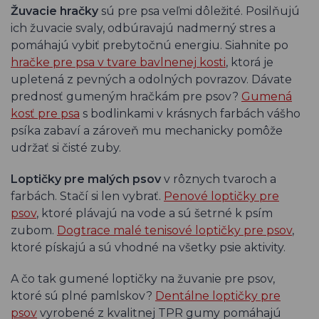
Žuvacie hračky
sú pre psa veľmi dôležité. Posilňujú
ich žuvacie svaly, odbúravajú nadmerný stres a
pomáhajú vybiť prebytočnú energiu. Siahnite po
hračke pre psa v tvare bavlnenej kosti
, ktorá je
upletená z pevných a odolných povrazov. Dávate
prednosť gumeným hračkám pre psov?
Gumená
kosť pre psa
s bodlinkami v krásnych farbách vášho
psíka zabaví a zároveň mu mechanicky pomôže
udržať si čisté zuby.
Loptičky pre malých psov
v rôznych tvaroch a
farbách. Stačí si len vybrať.
Penové loptičky pre
psov
, ktoré plávajú na vode a sú šetrné k psím
zubom.
Dogtrace malé tenisové loptičky pre psov
,
ktoré pískajú a sú vhodné na všetky psie aktivity.
A čo tak gumené loptičky na žuvanie pre psov,
ktoré sú plné pamlskov?
Dentálne loptičky pre
psov
vyrobené z kvalitnej TPR gumy pomáhajú