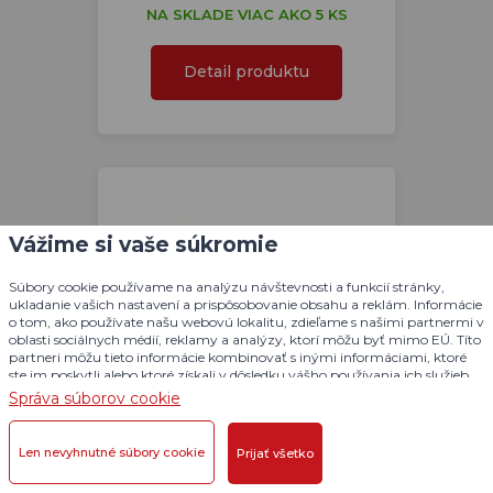
NA SKLADE VIAC AKO 5 KS
Detail produktu
Vážime si vaše súkromie
Súbory cookie používame na analýzu návštevnosti a funkcií stránky,
ukladanie vašich nastavení a prispôsobovanie obsahu a reklám. Informácie
o tom, ako používate našu webovú lokalitu, zdieľame s našimi partnermi v
oblasti sociálnych médií, reklamy a analýzy, ktorí môžu byť mimo EÚ. Títo
partneri môžu tieto informácie kombinovať s inými informáciami, ktoré
ste im poskytli alebo ktoré získali v dôsledku vášho používania ich služieb.
Podrobné informácie
Správa súborov cookie
Lopta svietiaca GLOW pískajúca
Len nevyhnutné súbory cookie
Prijať všetko