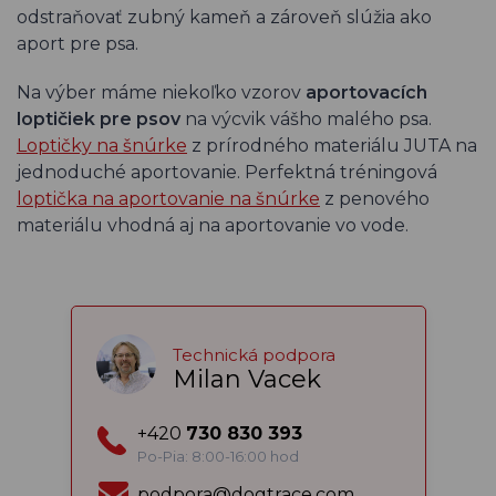
odstraňovať zubný kameň a zároveň slúžia ako
aport pre psa.
Na výber máme niekoľko vzorov
aportovacích
loptičiek pre psov
na výcvik vášho malého psa.
Loptičky na šnúrke
z prírodného materiálu JUTA na
jednoduché aportovanie. Perfektná tréningová
loptička na aportovanie na šnúrke
z penového
materiálu vhodná aj na aportovanie vo vode.
Technická podpora
Milan Vacek
+420
730 830 393
Po-Pia: 8:00-16:00 hod
podpora@dogtrace.com