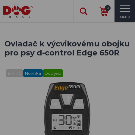
0
MENU
Ovladač k výcvikovému obojku
pro psy d-control Edge 650R
E-RING
Novinka
Dobíjecí