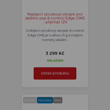
Nabíjecí výcvikový obojek pro
dalšího psa d-control Edge ONE
- přijímač IZV
Dobíjecí výcvikový obojek d-control
Edge ONE je s váhou 31 g a malými
rozměry ideální…
3 299 Kč
SKLADEM
Detail produktu
E-RING
Novinka
Mini