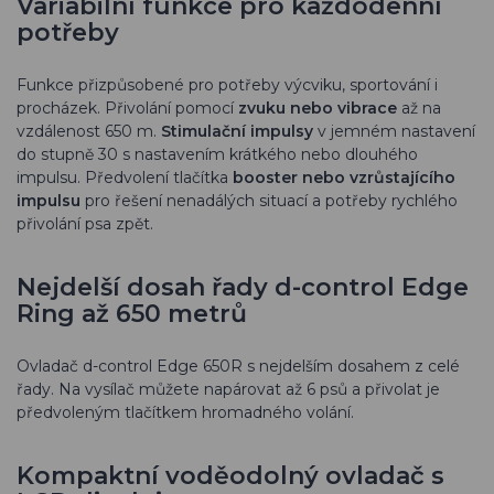
Variabilní funkce pro každodenní
potřeby
Funkce přizpůsobené pro potřeby výcviku, sportování i
procházek. Přivolání pomocí
zvuku nebo vibrace
až na
vzdálenost 650 m.
Stimulační impulsy
v jemném nastavení
do stupně 30 s nastavením krátkého nebo dlouhého
impulsu. Předvolení tlačítka
booster nebo vzrůstajícího
impulsu
pro řešení nenadálých situací a potřeby rychlého
přivolání psa zpět.
Nejdelší dosah řady d-control Edge
Ring až 650 metrů
Ovladač d-control Edge 650R s nejdelším dosahem z celé
řady. Na vysílač můžete napárovat až 6 psů a přivolat je
předvoleným tlačítkem hromadného volání.
Kompaktní voděodolný ovladač s