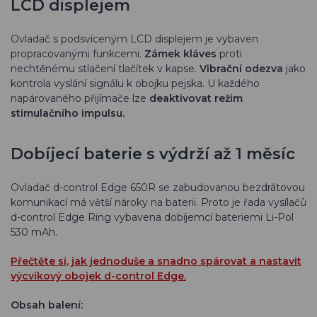
LCD displejem
Ovladač s podsvíceným LCD displejem je vybaven
propracovanými funkcemi.
Zámek kláves
proti
nechtěnému stlačení tlačítek v kapse.
Vibrační odezva
jako
kontrola vyslání signálu k obojku pejska. U každého
napárovaného přijímače lze
deaktivovat režim
stimulačního impulsu.
Dobíjecí baterie s výdrží až 1 měsíc
Ovladač d-control Edge 650R se zabudovanou bezdrátovou
komunikací má větší nároky na baterii. Proto je řada vysílačů
d-control Edge Ring vybavena dobíjemcí bateriemi Li-Pol
530 mAh.
Přečtěte si, jak jednoduše a snadno spárovat a nastavit
výcvikový obojek d-control Edge.
Obsah balení: