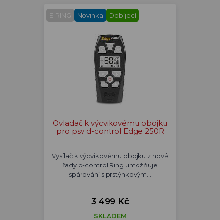
E-RING
Novinka
Dobíjecí
Ovladač k výcvikovému obojku
pro psy d-control Edge 250R
Vysílač k výcvikovému obojku z nové
řady d-control Ring umožňuje
spárování s prstýnkovým…
3 499 Kč
SKLADEM