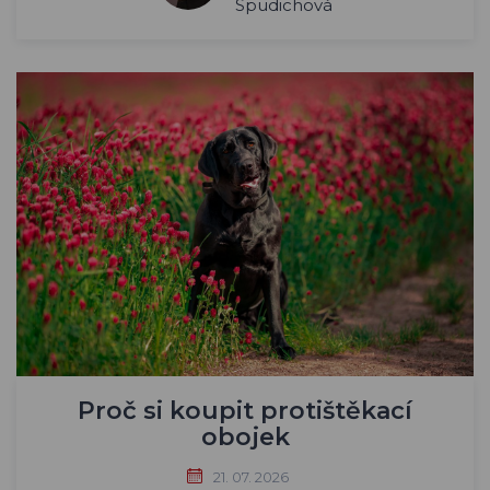
Spudichová
Proč si koupit protištěkací
obojek
21. 07. 2026