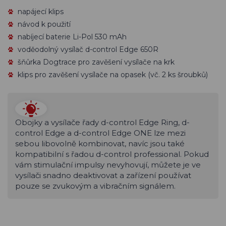
napájecí klips
návod k použití
nabíjecí baterie Li-Pol 530 mAh
voděodolný vysílač d-control Edge 650R
šňůrka Dogtrace pro zavěšení vysílače na krk
klips pro zavěšení vysílače na opasek (vč. 2 ks šroubků)
Obojky a vysílače řady d-control Edge Ring, d-
control Edge a d-control Edge ONE lze mezi
sebou libovolně kombinovat, navíc jsou také
kompatibilní s řadou d-control professional.
Pokud
vám stimulační impulsy nevyhovují, můžete je ve
vysílači snadno deaktivovat a zařízení používat
pouze se zvukovým a vibračním signálem.