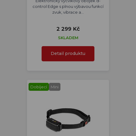
Elektronický výcvikový obojek d-
control Edge s plnou výbavou funkcí
zvuk, vibrace a…
2 299 Kč
SKLADEM
Detail produktu
Dobíjecí
Mini