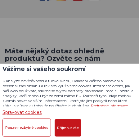
Máte nějaký dotaz ohledně
produktu? Ozvěte se nám
Vážíme si vašeho soukromí
K analýze návštěvnosti a funkcí webu, ukládání vašeho nastavení a
Technická podpora / Po-Pá: 8:00-16:00 hod
personalizaci obsahu a reklam využíváme cookies. Informace o tom, jak
náš web používáte, sdílíme se svými partnery pro sociální média, inzerci a
analýzy, kteří mohou být ze zemí mimo EU. Partneři tyto údaje mohou
+420
730 830 393
zkombinovat s dalšími informacemi, které jste jim poskytli nebo které
podpora@dogtrace.com
získali v důsledku toho, že používáte jejich služby.
Podrobné informace
Spravovat cookies
Pouze nezbytné cookies
Přijmout vše
Potřebujete radu? / Po-Pá: 7:00-15:00 hod