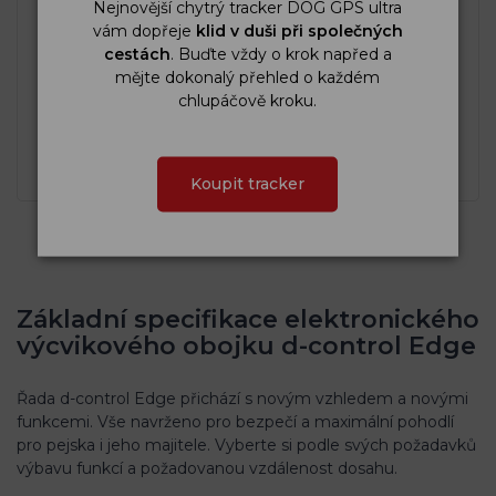
Nejnovější chytrý tracker DOG GPS ultra
vám dopřeje
klid v duši při společných
cestách
. Buďte vždy o krok napřed a
mějte dokonalý přehled o každém
chlupáčově kroku.
Koupit tracker
Základní specifikace elektronického
výcvikového obojku d-control Edge
Řada d-control Edge přichází s novým vzhledem a novými
funkcemi. Vše navrženo pro bezpečí a maximální pohodlí
pro pejska i jeho majitele. Vyberte si podle svých požadavků
výbavu funkcí a požadovanou vzdálenost dosahu.