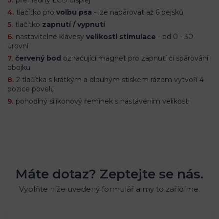
tlačítko pro
volbu psa
- lze napárovat až 6 pejsků
tlačítko
zapnutí / vypnutí
nastavitelné klávesy
velikosti stimulace
- od 0 - 30
úrovní
červený bod
označující magnet pro zapnutí či spárování
obojku
2 tlačítka s krátkým a dlouhým stiskem rázem vytvoří 4
pozice povelů
pohodlný silikonový řemínek s nastavením velikosti
Máte dotaz? Zeptejte se nás.
Vyplňte níže uvedený formulář a my to zařídíme.