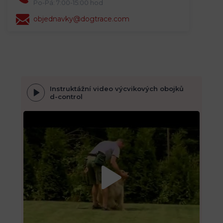
Po-Pá: 7:00-15:00 hod
objednavky@dogtrace.com
Instruktážní video výcvikových obojků
d-control