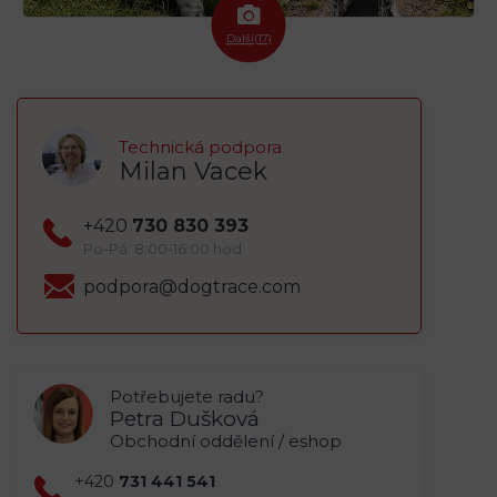
Další(17)
Technická podpora
Milan Vacek
+420
730 830 393
Po-Pá: 8:00-16:00 hod
podpora@dogtrace.com
Potřebujete radu?
Petra Dušková
Obchodní oddělení / eshop
+420
731 441 541