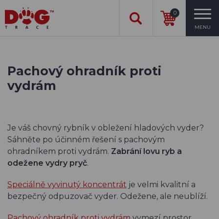
0
MENU
Pachový ohradník proti
vydrám
Je váš chovný rybník v obležení hladových vyder?
Sáhněte po účinném řešení s pachovým
ohradníkem proti vydrám.
Zabrání lovu ryb a
odežene vydry pryč
.
Speciálně vyvinutý koncentrát
je velmi kvalitní a
bezpečný odpuzovač vyder. Odežene, ale neublíží.
Pachový ohradník proti vydrám
vymezí prostor,