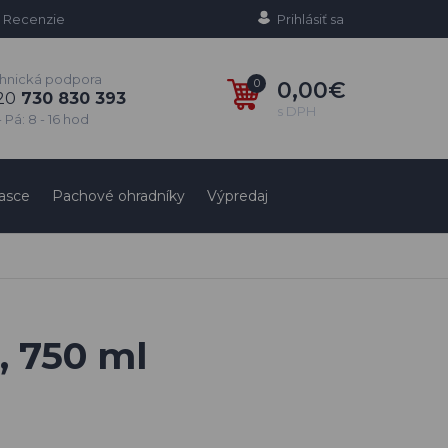
Recenzie
Prihlásiť sa
hnická podpora
0
0,00€
20
730 830 393
s DPH
 Pá: 8 - 16 hod
asce
Pachové ohradníky
Výpredaj
, 750 ml