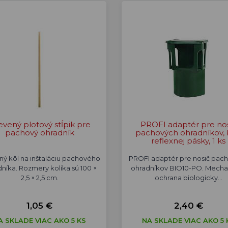
evený plotový stĺpik pre
PROFI adaptér pre nos
pachový ohradník
pachových ohradníkov,
reflexnej pásky, 1 ks
ý kôl na inštaláciu pachového
PROFI adaptér pre nosič pac
níka. Rozmery kolíka sú 100 ×
ohradníkov BIO10-PO. Mecha
2,5 × 2,5 cm.
ochrana biologicky…
1,05 €
2,40 €
A SKLADE VIAC AKO 5 KS
NA SKLADE VIAC AKO 5 