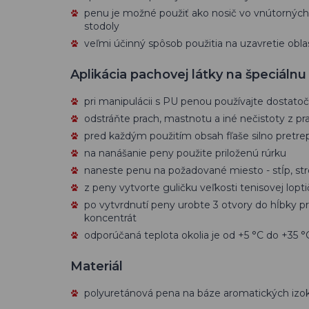
penu je možné použiť ako nosič vo vnútorných
stodoly
veľmi účinný spôsob použitia na uzavretie oblas
Aplikácia pachovej látky na špeciáln
pri manipulácii s PU penou používajte dostato
odstráňte prach, mastnotu a iné nečistoty z pr
pred každým použitím obsah fľaše silno pretre
na nanášanie peny použite priloženú rúrku
naneste penu na požadované miesto - stĺp, st
z peny vytvorte guličku veľkosti tenisovej lopti
po vytvrdnutí peny urobte 3 otvory do hĺbky pr
koncentrát
odporúčaná teplota okolia je od +5 °C do +35 °
Materiál
polyuretánová pena na báze aromatických izo