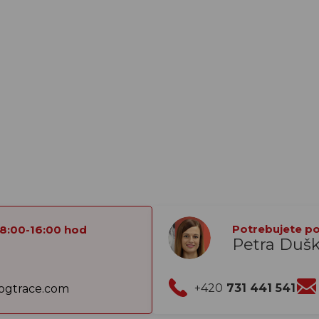
Potrebujete por
 8:00-16:00 hod
Petra Duš
+420
731 441 541
gtrace.com