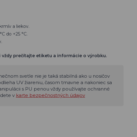
rmív a liekov.
°C do +25 °C.
.
 vždy prečítajte etiketu a informácie o výrobku.
ečnom svetle nie je taká stabilná ako u nosičov
dlieha UV žiareniu, časom tmavne a nakoniec sa
manipulácii s PU penou vždy používajte ochranné
jdete v
karte bezpečnostných údajov