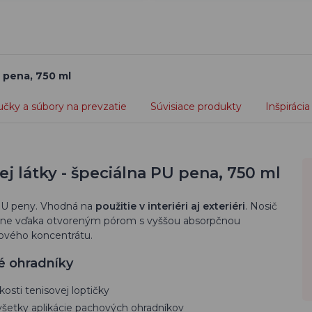
U pena, 750 ml
učky a súbory na prevzatie
Súvisiace produkty
Inšpirácia
 látky - špeciálna PU pena, 750 ml
 PU peny. Vhodná na
použitie v interiéri aj exteriéri
. Nosič
pne vďaka otvoreným pórom s vyššou absorpčnou
hového koncentrátu.
é ohradníky
kosti tenisovej loptičky
všetky aplikácie pachových ohradníkov