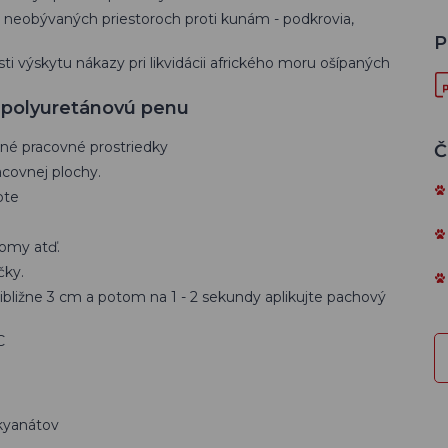
 neobývaných priestoroch proti kunám - podkrovia,
P
ti výskytu nákazy pri likvidácii afrického moru ošípaných
u polyuretánovú penu
čné pracovné prostriedky
Č
acovnej plochy.
pte
romy atď.
čky.
ibližne 3 cm a potom na 1 - 2 sekundy aplikujte pachový
C
kyanátov