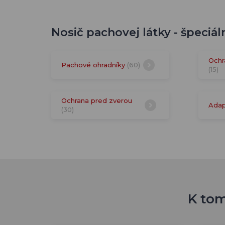
Nosič pachovej látky - špeciál
Ochr
Pachové ohradníky
(60)
(15)
Ochrana pred zverou
Adap
(30)
K tom