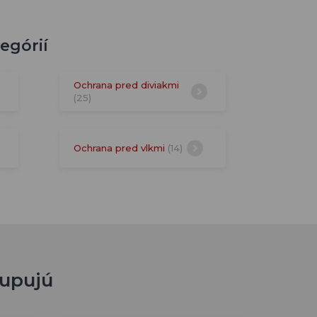
egórií
Ochrana pred diviakmi
(25)
Ochrana pred vlkmi
(14)
kupujú