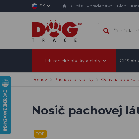
SK
O nás
Poradenstvo
Blog
Kat
Elektronické obojky a ploty
GPS obo
Domov
Pachové ohradníky
Ochrana pred kun
Nosič pachovej lá
TOP