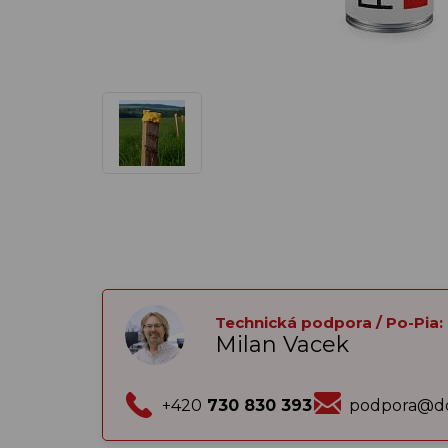
Technická podpora / Po-Pia:
Milan Vacek
+420
730 830 393
podpora@do