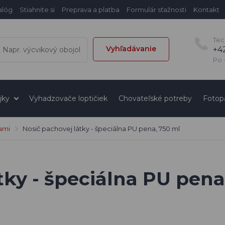
alóg
Stiahnite si
Preprava a platba
Formulár sťažnosti
Kontakt
Tec
Vyhľadávanie
+4
Po -
jky
Vyhadzovače loptičiek
Chovateľské potreby
Fotop
ami
Nosič pachovej látky - špeciálna PU pena, 750 ml
tky - špeciálna PU pena