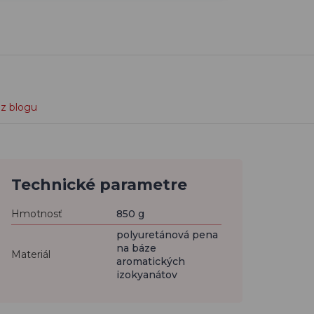
 z blogu
Technické parametre
Hmotnosť
850 g
polyuretánová pena
na báze
Materiál
aromatických
izokyanátov