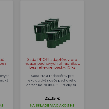
ič
Sada PROFI adaptérov pre
 bez
nosiče pachových ohradníkov,
bez reflexnej pásky, 10 ks
hových
Sada PROFI adaptérov pre
nická
ekologické nosiče pachového
ohradníka BIO10-PO. Držiaky sú…
22,35 €
KS
NA SKLADE VIAC AKO 5 KS