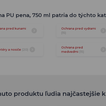
na PU pena, 750 ml patria do týchto kat
ana pred kunami
Ochrana pred vydrami
(15)
Ochrana pred
téry a nosiče
(20)
medveďmi
(15)
uto produktu ľudia najčastejšie 