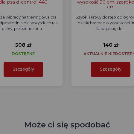
dla psa d-control 440
wysokość 90 cm, szeroko
cm
ża wibracyjna treningowa dla
Szybki i łatwy dostęp do ogro
dpowiednia dla wszystkich ras
dzięki bramce o wysokości 9
psów, przeznaczona…
Nadaje się do…
508 zł
140 zł
DOSTĘPNE
AKTUALNIE NIEDOSTĘP
Szczegóły
Szczegóły
Może ci się spodobać