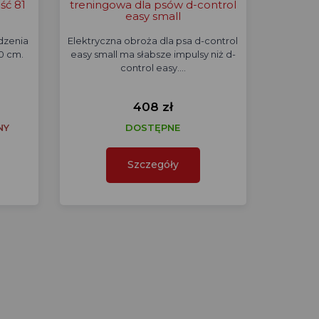
ść 81
treningowa dla psów d-control
easy small
dzenia
Elektryczna obroża dla psa d-control
0 cm.
easy small ma słabsze impulsy niż d-
control easy.…
408 zł
NY
DOSTĘPNE
Szczegóły