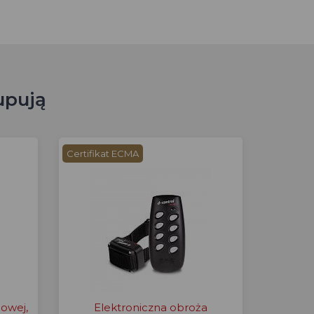
upują
Certifikat ECMA
iowej,
Elektroniczna obroża