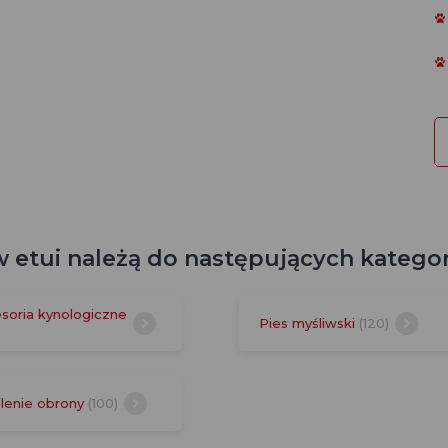
 etui należą do następujących kategor
soria kynologiczne
Pies myśliwski
(120)
lenie obrony
(100)