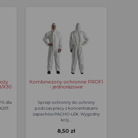
oży
Kombinezony ochronne PROFI
0/X30
- jednorazowe
PS dla
Sprzęt ochronny do ochrony
X25T,
podczas pracy z koncentratami
zapachów PACHO-LEK. Wygodny
krój…
8,50 zł