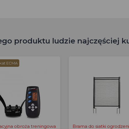
ego produktu ludzie najczęściej k
ikat ECMA
acyjna obroża treningowa
Brama do siatki ogrodzen