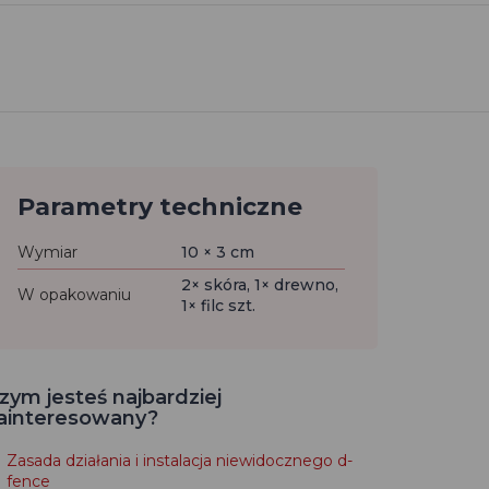
Parametry techniczne
Wymiar
10 × 3 cm
2× skóra, 1× drewno,
W opakowaniu
1× filc szt.
zym jesteś najbardziej
ainteresowany?
Zasada działania i instalacja niewidocznego d-
fence