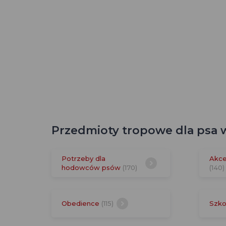
Przedmioty tropowe dla psa w
Potrzeby dla
Akce
hodowców psów
(170)
(140)
Obedience
(115)
Szko