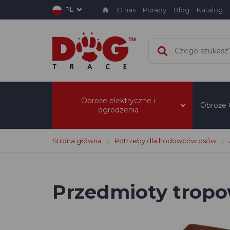
PL
O nas
Porady
Blog
Katalog
Obroże elektryczne i
Obroże
ogrodzenia
Strona główna
Potrzeby dla hodowców psów
Przedmioty tropo