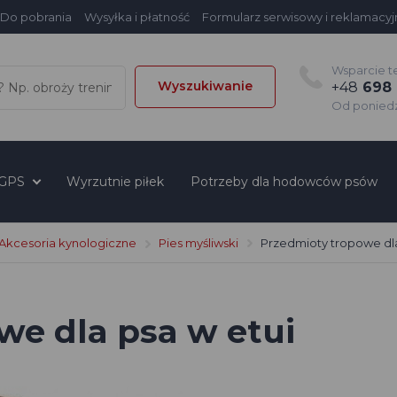
Do pobrania
Wysyłka i płatność
Formularz serwisowy i reklamacyj
Wsparcie t
Wyszukiwanie
+48
698 
Od poniedzi
 GPS
Wyrzutnie piłek
Potrzeby dla hodowców psów
Akcesoria kynologiczne
Pies myśliwski
Przedmioty tropowe dla
we dla psa w etui