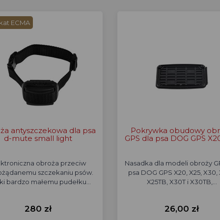
ikat ECMA
ża antyszczekowa dla psa
Pokrywka obudowy obr
d-mute small light
GPS dla psa DOG GPS X2
ektroniczna obroża przeciw
Nasadka dla modeli obroży G
ożądanemu szczekaniu psów.
psa DOG GPS X20, X25, X30, 
ki bardzo małemu pudełku…
X25TB, X30T i X30TB,…
280 zł
26,00 zł