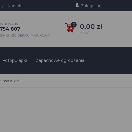
ny
Kontakt
Zaloguj się
echniczne
0
0,00 zł
754 807
z VAT
ałku do piątku: 7:00-15:00
Fotopułapki
Zapachowe ogrodzenia
 psa w etui