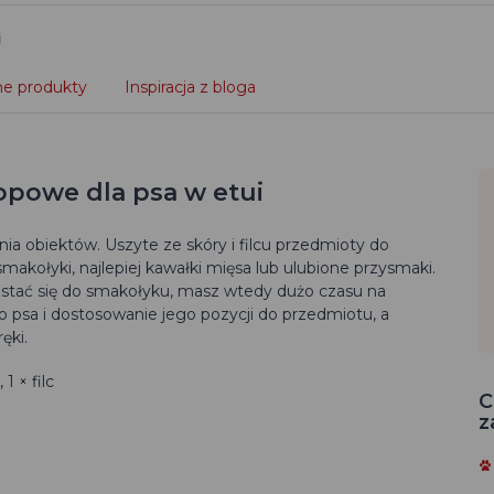
i
e produkty
Inspiracja z bloga
opowe dla psa w etui
a obiektów. Uszyte ze skóry i filcu przedmioty do
makołyki, najlepiej kawałki mięsa lub ulubione przysmaki.
ostać się do smakołyku, masz wtedy dużo czasu na
 psa i dostosowanie jego pozycji do przedmiotu, a
ęki.
1 × filc
C
z