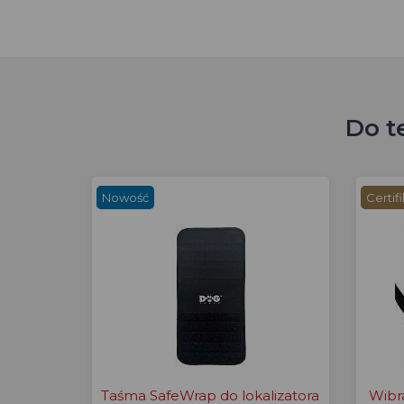
Do t
Nowość
Certif
Taśma SafeWrap do lokalizatora
Wibr