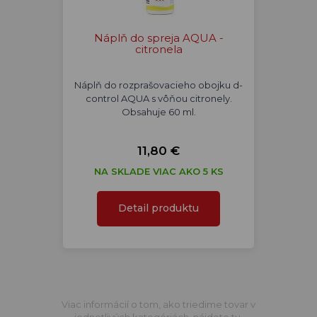
Náplň do spreja AQUA -
citronela
Náplň do rozprašovacieho obojku d-
control AQUA s vôňou citronely.
Obsahuje 60 ml.
11,80 €
NA SKLADE VIAC AKO 5 KS
Detail produktu
Viac informácií o tom, ako triedime tovar v