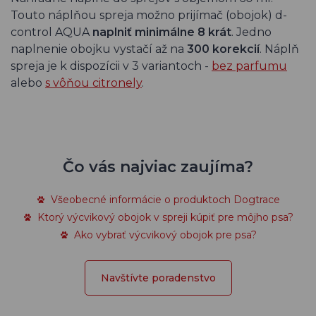
Touto náplňou spreja možno prijímač (obojok) d-
control AQUA
naplniť minimálne 8 krát
. Jedno
naplnenie obojku vystačí až na
300 korekcií
. Náplň
spreja je k dispozícii v 3 variantoch -
bez parfumu
alebo
s vôňou
citronely
.
Čo vás najviac zaujíma?
Všeobecné informácie o produktoch Dogtrace
Ktorý výcvikový obojok v spreji kúpiť pre môjho psa?
Ako vybrať výcvikový obojok pre psa?
Navštívte poradenstvo