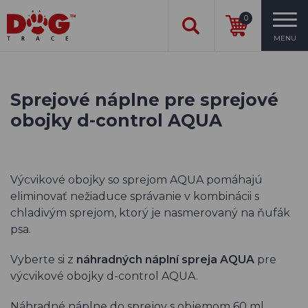
0
MENU
Sprejové náplne pre sprejové
obojky d-control AQUA
Výcvikové obojky so sprejom AQUA pomáhajú
eliminovať nežiaduce správanie v kombinácii s
chladivým sprejom, ktorý je nasmerovaný na ňufák
psa.
Vyberte si z
náhradných náplní spreja AQUA
pre
výcvikové obojky d-control AQUA.
Náhradné náplne do sprejov s objemom 60 ml.