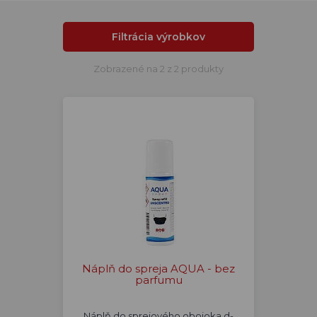
Filtrácia výrobkov
Zobrazené na 2 z 2 produkty
Náplň do spreja AQUA - bez
parfumu
Náplň do sprejového obojoka d-