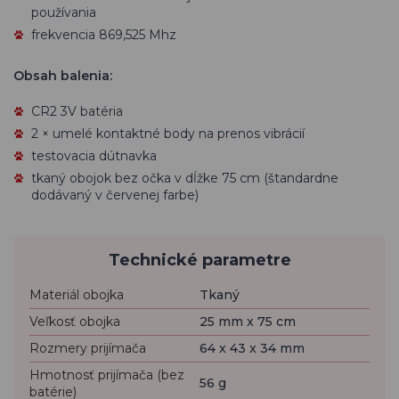
používania
frekvencia 869,525 Mhz
Obsah balenia:
CR2 3V batéria
2 × umelé kontaktné body na prenos vibrácií
testovacia dútnavka
tkaný obojok bez očka v dĺžke 75 cm (štandardne
dodávaný v červenej farbe)
Technické parametre
Materiál obojka
Tkaný
Veľkosť obojka
25 mm x 75 cm
Rozmery prijímača
64 x 43 x 34 mm
Hmotnosť prijímača (bez
56 g
batérie)