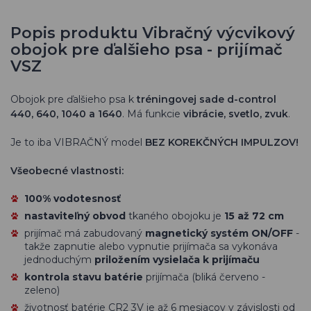
Popis produktu Vibračný výcvikový
obojok pre ďalšieho psa - prijímač
VSZ
Obojok pre ďalšieho psa k
tréningovej sade d-control
440, 640, 1040 a 1640
. Má funkcie
vibrácie, svetlo, zvuk
.
Je to iba VIBRAČNÝ model
BEZ KOREKČNÝCH IMPULZOV!
Všeobecné vlastnosti:
100% vodotesnosť
nastaviteľný obvod
tkaného obojoku je
15 až 72 cm
prijímač má zabudovaný
magnetický systém ON/OFF
-
takže zapnutie alebo vypnutie prijímača sa vykonáva
jednoduchým
priložením vysielača k prijímaču
kontrola stavu batérie
prijímača (bliká červeno -
zeleno)
životnosť batérie CR2 3V je až 6 mesiacov v závislosti od