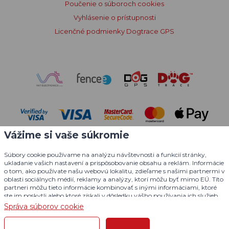
Poučenie o súboroch cookies
Vyhlásenie o prístupnosti
Licenčné podmienky Dogtrace GPS
Vážime si vaše súkromie
Súbory cookie používame na analýzu návštevnosti a funkcií stránky,
ukladanie vašich nastavení a prispôsobovanie obsahu a reklám. Informácie
o tom, ako používate našu webovú lokalitu, zdieľame s našimi partnermi v
oblasti sociálnych médií, reklamy a analýzy, ktorí môžu byť mimo EÚ. Títo
partneri môžu tieto informácie kombinovať s inými informáciami, ktoré
© 2004 - 2026 VNT electronics s.r.o., všetky práva vyhradené
ste im poskytli alebo ktoré získali v dôsledku vášho používania ich služieb.
Podrobné informácie
Grafický dizajn
KošnarDesign.cz
a redakčný systém
Správa súborov cookie
CZECHGROUP.cz