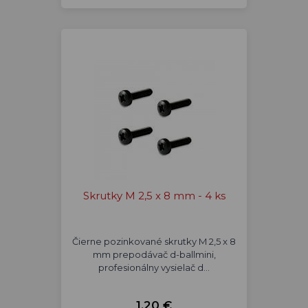
Skrutky M 2,5 x 8 mm - 4 ks
Čierne pozinkované skrutky M 2,5 x 8
mm prepodávač d-ballmini,
profesionálny vysielač d…
1,20 €