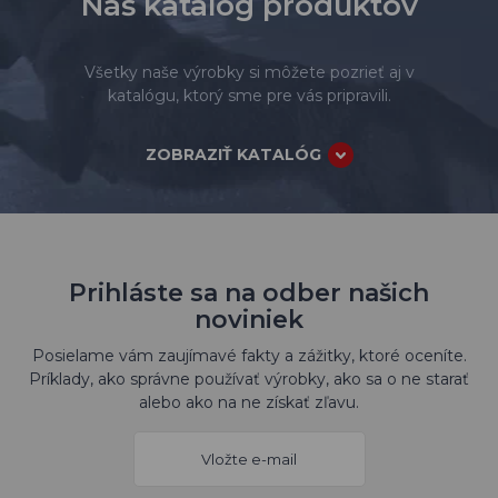
Náš katalóg produktov
Všetky naše výrobky si môžete pozrieť aj v
katalógu, ktorý sme pre vás pripravili.
ZOBRAZIŤ KATALÓG
Prihláste sa na odber našich
noviniek
Posielame vám zaujímavé fakty a zážitky, ktoré oceníte.
Príklady, ako správne používať výrobky, ako sa o ne starať
alebo ako na ne získať zľavu.