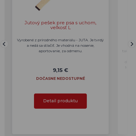
Jutový pešek pre psa s uchom,
Plas
veľkosť L
Vyrobené z prírodného materiálu - JUTA. Je tvrdý
Pla
a nedá sa stlačiť. Je vhodná na nosenie,
pevn
aportovanie, za odmenu.
takže m
Je vh
dispoz
Môžete
9,15 €
DOČASNE NEDOSTUPNÉ
Detail produktu