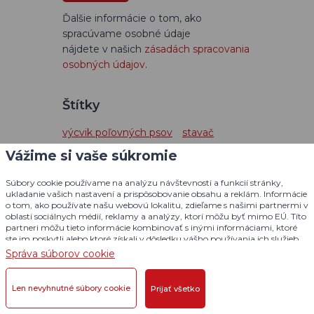
Ďalšie informácie o tom, ako
spracúvame osobné údaje
nájdete v našich
zásadách spracovania
osobných údajov
.
Štítky
výcvik poľovných psov
stavač
polovnictvo
jazvečík
Vážime si vaše súkromie
útek psa na prechádzke
Súbory cookie používame na analýzu návštevnosti a funkcií stránky,
tracker pre psov
pointer
ukladanie vašich nastavení a prispôsobovanie obsahu a reklám. Informácie
o tom, ako používate našu webovú lokalitu, zdieľame s našimi partnermi v
DOG GPS mini
seter
oblasti sociálnych médií, reklamy a analýzy, ktorí môžu byť mimo EÚ. Títo
d-control Edge
partneri môžu tieto informácie kombinovať s inými informáciami, ktoré
ste im poskytli alebo ktoré získali v dôsledku vášho používania ich služieb.
americký stafordšírský teriér
Podrobné informácie
Správa súborov cookie
labrador
DOG GPS ultra
border teriér
bernský salašnícky pes
Len nevyhnutné súbory cookie
Prijať všetko
nemecký ovčiak
športová kynológia