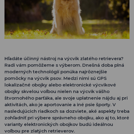
Hľadáte účinný nástroj na výcvik zlatého retrievera?
Radi vám pomôžeme s výberom. Dnešná doba plná
moderných technológií ponúka najrôznejšie
pomôcky na výcvik psov. Medzi nimi sú GPS
lokalizačné obojky alebo elektronické výcvikové
obojky skvelou voľbou nielen na výcvik vášho
štvornohého parťáka, ale svoje uplatnenie nájdu aj pri
aktivitách, ako je aportovanie a iné psie športy. V
nasledujúcich riadkoch sa dozviete, aké aspekty treba
zohľadniť pri výbere správneho obojku, ako aj to, ktoré
varianty elektronických obojkov budú ideálnou
voľbou pre zlatých retrieverov.