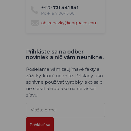
+420
731 441 541
Po-Pia: 7:00-15:00
objednavky@dogtrace.com
Prihláste sa na odber
noviniek a nič vám neunikne.
Posielame vám zaujímavé fakty a
zážitky, ktoré oceníte. Príklady, ako
správne používať výrobky, ako sa o
ne starať alebo ako na ne získať
zľavu.
Prihlásiť sa