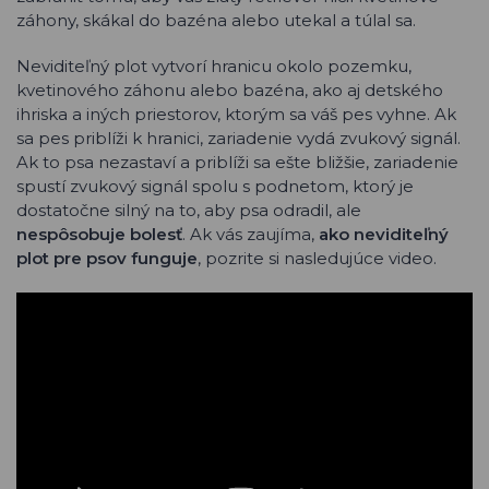
záhony, skákal do bazéna alebo utekal a túlal sa.
Neviditeľný plot vytvorí hranicu okolo pozemku,
kvetinového záhonu alebo bazéna, ako aj detského
ihriska a iných priestorov, ktorým sa váš pes vyhne. Ak
sa pes priblíži k hranici, zariadenie vydá zvukový signál.
Ak to psa nezastaví a priblíži sa ešte bližšie, zariadenie
spustí zvukový signál spolu s podnetom, ktorý je
dostatočne silný na to, aby psa odradil, ale
nespôsobuje bolesť
. Ak vás zaujíma,
ako neviditeľný
plot pre psov funguje
, pozrite si nasledujúce video.