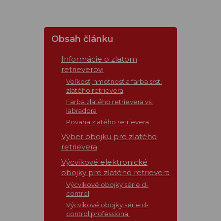
Obsah článku
Informácie o zlatom
retrieverovi
Veľkosť, hmotnosť a farba srsti
zlatého retrievera
Farba zlatého retrievera vs.
labradora
Povaha zlatého retrievera
Výber obojku pre zlatého
retrievera
Výcvikové elektronické
obojky pre zlatého retrievera
Výcvikové obojky série d-
control
Výcvikové obojky série d-
control professional