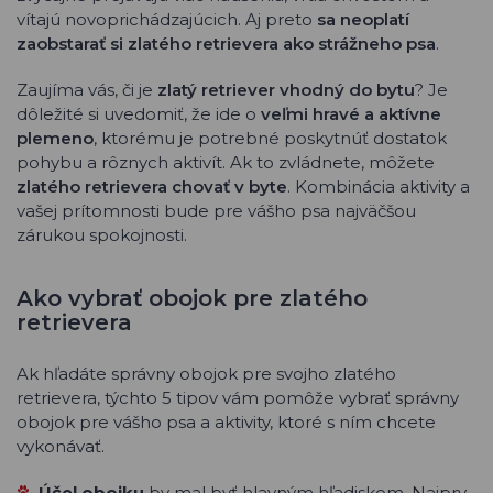
vítajú novoprichádzajúcich. Aj preto
sa neoplatí
zaobstarať si zlatého retrievera ako strážneho psa
.
Zaujíma vás, či je
zlatý retriever vhodný do bytu
? Je
dôležité si uvedomiť, že ide o
veľmi hravé a aktívne
plemeno
, ktorému je potrebné poskytnúť dostatok
pohybu a rôznych aktivít. Ak to zvládnete, môžete
zlatého retrievera chovať v byte
. Kombinácia aktivity a
vašej prítomnosti bude pre vášho psa najväčšou
zárukou spokojnosti.
Ako vybrať obojok pre zlatého
retrievera
Ak hľadáte správny obojok pre svojho zlatého
retrievera, týchto 5 tipov vám pomôže vybrať správny
obojok pre vášho psa a aktivity, ktoré s ním chcete
vykonávať.
Účel obojku
by mal byť hlavným hľadiskom. Najprv