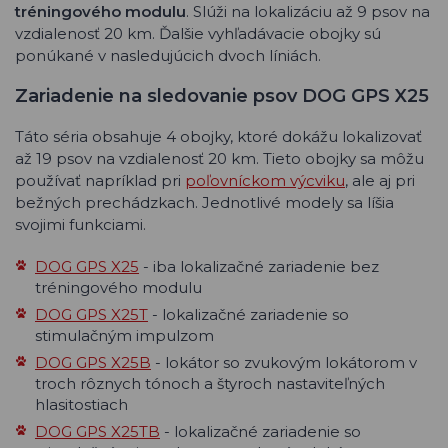
tréningového modulu
. Slúži na lokalizáciu až 9 psov na
vzdialenosť 20 km. Ďalšie vyhľadávacie obojky sú
ponúkané v nasledujúcich dvoch líniách.
Zariadenie na sledovanie psov DOG GPS X25
Táto séria obsahuje 4 obojky, ktoré dokážu lokalizovať
až 19 psov na vzdialenosť 20 km. Tieto obojky sa môžu
používať napríklad pri
poľovníckom výcviku
, ale aj pri
bežných prechádzkach. Jednotlivé modely sa líšia
svojimi funkciami.
DOG GPS X25
- iba lokalizačné zariadenie bez
tréningového modulu
DOG GPS X25T
- lokalizačné zariadenie so
stimulačným impulzom
DOG GPS X25B
- lokátor so zvukovým lokátorom v
troch rôznych tónoch a štyroch nastaviteľných
hlasitostiach
DOG GPS X25TB
- lokalizačné zariadenie so