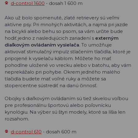
d-control 1600
- dosah 1 600 m
Ako už bolo spomenuté, zlaté retrievery sú veľmi
aktívne psy. Pri mnohých aktivitách, a najmä pri jazde
na bicykli alebo behu so psom, sa vám určite bude
hodiť jedno z nasledujúcich zariadení s
externým
diaľkovým ovládaním vysielača
. To umožňuje
aktivovať stimulačný impulz stlačením tlačidla, ktoré je
pripojené k vysielaču káblom. Môžete ho mať
pohodlne uložené vo vrecku alebo v batohu, aby vám
neprekážalo pri pohybe. Okrem jedného malého
tlačidla budete mať voľné ruky a môžete sa
stopercentne sústrediť na danú činnosť.
Obojky s diaľkovým ovládaním sú tiež skvelou voľbou
pre profesionálnu športovú alebo poľovnícku
kynológiu. Na výber sú štyri modely, ktoré sa líšia len
rozsahom.
d-control 610
- dosah 600 m