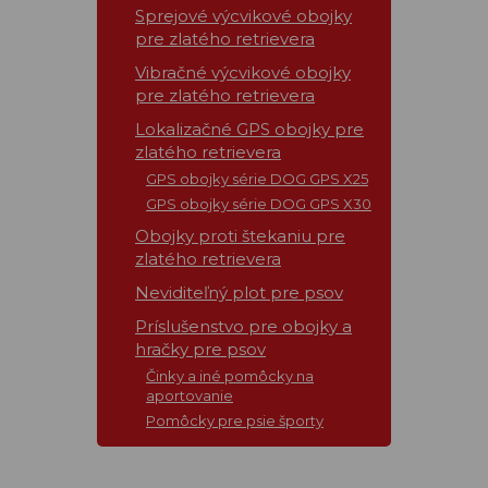
Sprejové výcvikové obojky
pre zlatého retrievera
Vibračné výcvikové obojky
pre zlatého retrievera
Lokalizačné GPS obojky pre
zlatého retrievera
GPS obojky série DOG GPS X25
GPS obojky série DOG GPS X30
Obojky proti štekaniu pre
zlatého retrievera
Neviditeľný plot pre psov
Príslušenstvo pre obojky a
hračky pre psov
Činky a iné pomôcky na
aportovanie
Pomôcky pre psie športy