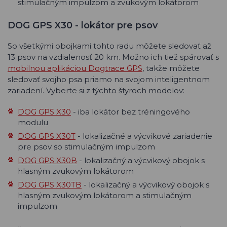
stimulačným impulzom a zvukovým lokátorom
DOG GPS X30 - lokátor pre psov
So všetkými obojkami tohto radu môžete sledovať až
13 psov na vzdialenosť 20 km. Možno ich tiež spárovať s
mobilnou aplikáciou Dogtrace GPS
, takže môžete
sledovať svojho psa priamo na svojom inteligentnom
zariadení. Vyberte si z týchto štyroch modelov:
DOG GPS X30
- iba lokátor bez tréningového
modulu
DOG GPS X30T
- lokalizačné a výcvikové zariadenie
pre psov so stimulačným impulzom
DOG GPS X30B
- lokalizačný a výcvikový obojok s
hlasným zvukovým lokátorom
DOG GPS X30TB
- lokalizačný a výcvikový obojok s
hlasným zvukovým lokátorom a stimulačným
impulzom