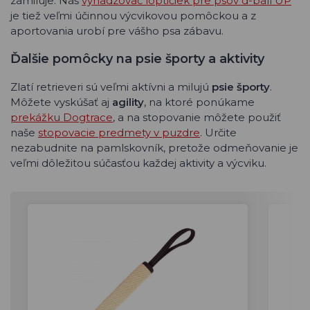
zamiluje. Náš
vyhadzovač loptičiek pre psov d-ball UP
je tiež veľmi účinnou výcvikovou pomôckou a z
aportovania urobí pre vášho psa zábavu.
Ďalšie pomôcky na psie športy a aktivity
Zlatí retrieveri sú veľmi aktívni a milujú
psie športy
.
Môžete vyskúšať aj
agility
, na ktoré ponúkame
prekážku Dogtrace
, a na stopovanie môžete použiť
naše
stopovacie predmety v puzdre
. Určite
nezabudnite na pamlskovník, pretože odmeňovanie je
veľmi dôležitou súčasťou každej aktivity a výcviku.