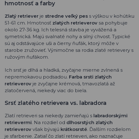
hmotnosť a farby
Zlatý retriever
je
stredne veľký pes
s výškou v kohútiku
51-61 cm. Hmotnosť
zlatých retrieverov
sa pohybuje
okolo 27-36 kg. Ich telesná stavba je vyvážená a
symetrická. Majú svalnaté nohy a silný chvost. Typické
sú aj odstávajúce uši a čierny ňufák, ktorý môže v
starobe zružovieť. Výnimočne sa rodia zlaté retrievery s
ružovým ňufákom.
Ich srsť je dlhá a hladká, zvyčajne mierne zvlnená s
nepremokavou podsadou.
Farba srsti zlatých
retrieverov
je zvyčajne krémová, tmavozlatá až
zlatočervená, niekedy viac do biela.
Srsť zlatého retrievera vs. labradora
Zlatí retrieveri sa niekedy zamieňajú s
labradorskými
retrievermi
. Na rozdiel od
dlhosrstých zlatých
retrieverov
však bývajú
krátkosrsté
. Ďalším rozdielom
je sfarbenie. Zatiaľ čo zlatí retrieveri, ako naznačuje