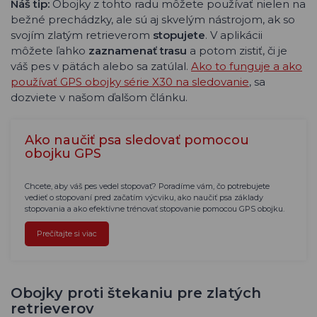
Náš tip:
Obojky z tohto radu môžete používať nielen na
bežné prechádzky, ale sú aj skvelým nástrojom, ak so
svojím zlatým retrieverom
stopujete
. V aplikácii
môžete ľahko
zaznamenať trasu
a potom zistiť, či je
váš pes v pätách alebo sa zatúlal.
Ako to funguje a ako
používať GPS obojky série X30 na sledovanie
, sa
dozviete v našom ďalšom článku.
Ako naučiť psa sledovať pomocou
obojku GPS
Chcete, aby váš pes vedel stopovať? Poradíme vám, čo potrebujete
vedieť o stopovaní pred začatím výcviku, ako naučiť psa základy
stopovania a ako efektívne trénovať stopovanie pomocou GPS obojku.
Prečítajte si viac
Obojky proti štekaniu pre zlatých
retrieverov