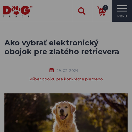
0
MENU
Ako vybrať elektronický
obojok pre zlatého retrievera
29. 02. 2024
Výber obojku pre konkrétne plemeno