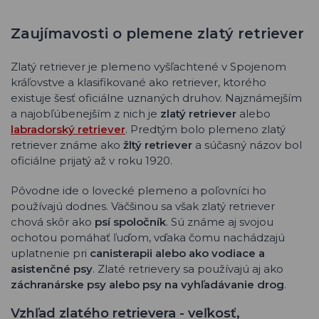
Zaujímavosti o plemene zlatý retriever
Zlatý retriever je plemeno vyšľachtené v Spojenom
kráľovstve a klasifikované ako retriever, ktorého
existuje šesť oficiálne uznaných druhov. Najznámejším
a najobľúbenejším z nich je
zlatý retriever
alebo
labradorský retriever
. Predtým bolo plemeno zlatý
retriever známe ako
žltý retriever
a súčasný názov bol
oficiálne prijatý až v roku 1920.
Pôvodne ide o lovecké plemeno a poľovníci ho
používajú dodnes. Väčšinou sa však zlatý retriever
chová skôr ako
psí spoločník
. Sú známe aj svojou
ochotou pomáhať ľuďom, vďaka čomu nachádzajú
uplatnenie pri
canisterapii alebo ako vodiace a
asistenčné psy
. Zlaté retrievery sa používajú aj ako
záchranárske psy alebo psy na vyhľadávanie drog
.
Vzhľad zlatého retrievera - veľkosť,