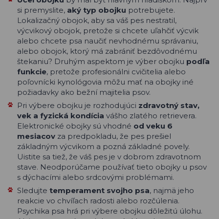
si premyslite,
aký typ obojku
potrebujete.
Lokalizačný obojok, aby sa váš pes nestratil,
výcvikový obojok, pretože si chcete uľahčiť výcvik
alebo chcete psa naučiť nevhodnému správaniu,
alebo obojok, ktorý má zabrániť bezdôvodnému
štekaniu? Druhým aspektom je výber obojku
podľa
funkcie
, pretože profesionálni cvičitelia alebo
poľovnícki kynológovia môžu mať na obojky iné
požiadavky ako bežní majitelia psov.
Pri výbere obojku je rozhodujúci
zdravotný stav,
vek a fyzická kondícia
vášho zlatého retrievera.
Elektronické obojky sú vhodné
od veku 6
mesiacov
za predpokladu, že pes prešiel
základným výcvikom a pozná základné povely.
Uistite sa tiež, že váš pes je v dobrom zdravotnom
stave. Neodporúčame používať tieto obojky u psov
s dýchacími alebo srdcovými problémami.
Sledujte
temperament svojho psa
, najmä jeho
reakcie vo chvíľach radosti alebo rozčúlenia.
Psychika psa hrá pri výbere obojku dôležitú úlohu.