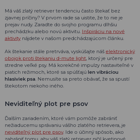
Má váš zlatý retriever tendenciu často štekať bez
zjavnej príčiny? V prvom rade sa uistite, že to nie je
prejav nudy. Zaradte do svojho programu dlhšiu
prechádzku alebo novú aktivitu.
Inšpiráciu na nové
aktivity
nájdete v našom predchádzajúcom článku.
Ak štekanie stále pretrváva, vyskúšajte náš
elektronický
obojok proti štekaniu d-mute light
, ktorý je určený pre
stredne veľké psy. Má korekčné impulzy nastaviteľné v
piatich režimoch, ktoré sa spúšťajú
len vibráciou
hlasiviek psa
. Nemusíte sa preto obávať, že sa spustí
štekotom niekoho iného.
Neviditeľný plot pre psov
Ďalším zariadením, ktoré vám pomôže zabrániť
nežiaducemu správaniu vášho zlatého retrievera, je
neviditeľný plot pre psov
. Ide o účinný spôsob, ako
zabrániť tomu, aby váš zlatý retriever ničil kvetinové