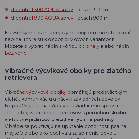
d-control 300 AQUA spray
- dosah 300 m
d-control 900 AQUA spray
- dosah 900 m
Ku všetkým našim sprejovým obojkom môžete pridať
náplne, ktoré sú k dispozícii v dvoch variantoch.
Môžete si vybrať náplň s vôňou
citronely
alebo náplň
bez vône
.
Vibračné výcvikové obojky pre zlatého
retrievera
Vibračné výcvikové obojky
pomáhajú predovšetkým
uľahčiť komunikáciu a nácvik základných povelov.
Nepoužívajú sa na nápravu nežiaduceho správania.
Tieto obojky sú ideálne pre
psov s poruchou sluchu
alebo pre
jedincov precitlivených na podnety
.
Vibrácie sa používajú na upútanie pozornosti psa na
majiteľa alebo ako pochvala za splnenie povelu.