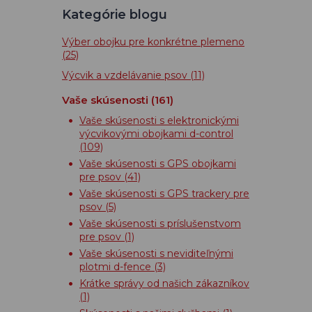
Kategórie blogu
Výber obojku pre konkrétne plemeno
(25)
Výcvik a vzdelávanie psov
(11)
Vaše skúsenosti
(161)
Vaše skúsenosti s elektronickými
výcvikovými obojkami d-control
(109)
Vaše skúsenosti s GPS obojkami
pre psov
(41)
Vaše skúsenosti s GPS trackery pre
psov
(5)
Vaše skúsenosti s príslušenstvom
pre psov
(1)
Vaše skúsenosti s neviditeľnými
plotmi d-fence
(3)
Krátke správy od našich zákazníkov
(1)