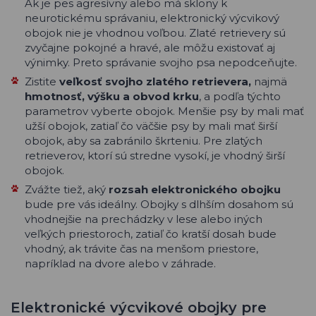
Ak je pes agresívny alebo má sklony k
neurotickému správaniu, elektronický výcvikový
obojok nie je vhodnou voľbou. Zlaté retrievery sú
zvyčajne pokojné a hravé, ale môžu existovať aj
výnimky. Preto správanie svojho psa nepodceňujte.
Zistite
veľkosť svojho zlatého retrievera,
najmä
hmotnosť, výšku a obvod krku
, a podľa týchto
parametrov vyberte obojok. Menšie psy by mali mať
užší obojok, zatiaľ čo väčšie psy by mali mať širší
obojok, aby sa zabránilo škrteniu. Pre zlatých
retrieverov, ktorí sú stredne vysokí, je vhodný širší
obojok.
Zvážte tiež, aký
rozsah elektronického obojku
bude pre vás ideálny. Obojky s dlhším dosahom sú
vhodnejšie na prechádzky v lese alebo iných
veľkých priestoroch, zatiaľ čo kratší dosah bude
vhodný, ak trávite čas na menšom priestore,
napríklad na dvore alebo v záhrade.
Elektronické výcvikové obojky pre