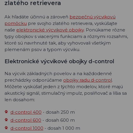
zlatého retrievera
Ak hľadáte účinnú a zároveň
bezpečnú výcvikovú
pomôcku
pre svojho zlatého retrievera, vyskúšajte
naše
elektronické výcvikové obojky
. Ponúkame rôzne
typy obojkov s viacerými funkciami a rôznymi rozsahmi,
ktoré sú navrhnuté tak, aby vyhovovali všetkým
plemenám psov a typom výcviku.
Elektronické výcvikové obojky d-control
Na výcvik základných povelov a na každodenné
prechádzky odporúčame
obojky radu d-control
.
Môžete vyskúšať jeden z týchto modelov, ktoré majú
akustický signál, stimulačný impulz, posilňovač a líšia sa
len dosahom:
d-control 400
- dosah 250 m
d-control 600
- dosah 600 m
d-control 1000
- dosah 1 000 m