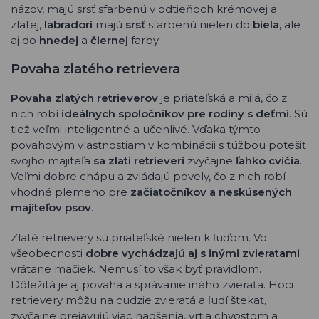
názov, majú srsť sfarbenú v odtieňoch krémovej a
zlatej,
labradori
majú
srsť
sfarbenú nielen do
biela,
ale
aj do
hnedej
a
čiernej
farby.
Povaha zlatého retrievera
Povaha zlatých retrieverov
je priateľská a milá, čo z
nich robí
ideálnych spoločníkov pre rodiny s deťmi
. Sú
tiež veľmi inteligentné a učenlivé. Vďaka týmto
povahovým vlastnostiam v kombinácii s túžbou potešiť
svojho majiteľa
sa zlatí retrieveri
zvyčajne
ľahko cvičia
.
Veľmi dobre chápu a zvládajú povely, čo z nich robí
vhodné plemeno pre
začiatočníkov a neskúsených
majiteľov psov
.
Zlaté retrievery sú priateľské nielen k ľuďom. Vo
všeobecnosti
dobre vychádzajú aj s inými zvieratami
vrátane mačiek. Nemusí to však byť pravidlom.
Dôležitá je aj povaha a správanie iného zvieraťa. Hoci
retrievery môžu na cudzie zvieratá a ľudí štekať,
zvyčajne prejavujú viac nadšenia, vrtia chvostom a