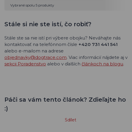
Vybrané spolu 5 produkty
Stále si nie ste istí, čo robiť?
Stále ste sa nie istí pri výbere obojku? Neváhajte nás
kontaktovať na telefónnom čísle
+420 731 441 541
alebo e-mailom na adrese
objednavky@dogtrace.com
. Viac informácií nájdete aj v
sekcii Poradenstvo
alebo v ďalších
článkoch na blogu
.
Páči sa vám tento článok? Zdieľajte ho
:)
Sdílet