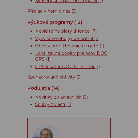
Skúsenosti s našimi službami
(1)
Píše sa v ňom o nás
(3)
Výukové programy
(12)
Neviditeľné ploty d-fence
(7)
Výcvikové obojky d-control
(2)
Obojky proti štekaniu d-mute
(1)
Lokalizačné obojky pre psov DOG
GPS
(1)
GPS lokátor DOG GPS mini
(1)
Sponzorované aktivity
(3)
Podujatia
(14)
Novinky zo zahraničia
(3)
Správy z vlasti
(11)