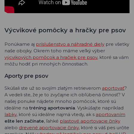
Výcvikové pomôcky a hračky pre psov
Ponúkame aj
príslušenstvo a náhradné diely
pre všetky
naše obojky. Okrem toho máme veľký výber
výcvikových pomôcok a hračiek pre psov
, ktoré sa vám
môžu hodiť pri mnohých činnostiach.
Aporty pre psov
Skúšali ste už so svojím zlatým retrieverom
aportovať
?
A vedeli ste, že je to zvyčajne ich obľúbená činnosť? V
našej ponuke nájdete mnoho pomôcok, ktoré sú
ideálne na
tréning aportovania
. Vyskúšajte napríklad
labky
, ktoré sú ideálne najmä vtedy, ak s
aportovaním
ešte len začínate
, ľahké
plastové aportovacie činky
alebo
drevené aportovacie činky
, ktoré si váš pes určite