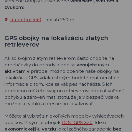
Vibračné obojky sú vybavené
vibráciami, svetlom a
zvukom
:
d-control 440
- dosah 250 m
GPS obojky na lokalizáciu zlatých
retrieverov
Ak so svojím zlatým retrieverom často chodíte na
prechádzky do prírody alebo sa
venujete
iným
aktivitám v
prírode, možno oceníte naše obojky na
lokalizáciu GPS, vďaka ktorým budete mať neustále
informácie o tom, kde sa váš pes nachádza. S ich
pomocou môžete svojmu retrieverovi dopriať voľnosť
pohybu a zároveň mať istotu, že je v bezpečí vďaka
možnosti rýchlo a presne ho lokalizovať.
Môžete si vybrať z niekoľkých modelov vyhľadávacích
obojkov. Prvým je obojok
DOG GPS X20
. Ide o
ekonomickejšiu verziu
lokalizačného zariadenia
bez