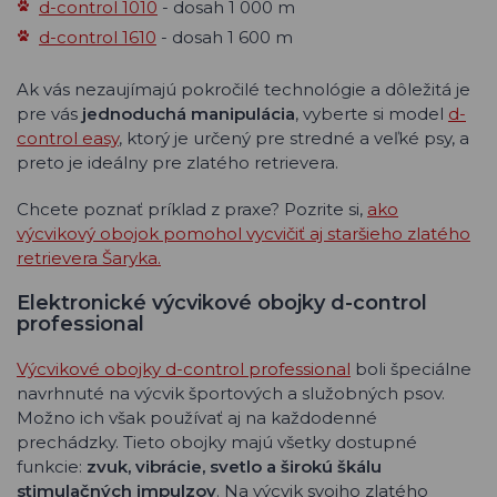
d-control 1010
- dosah 1 000 m
d-control 1610
- dosah 1 600 m
Ak vás nezaujímajú pokročilé technológie a dôležitá je
pre vás
jednoduchá manipulácia
, vyberte si model
d-
control easy
, ktorý je určený pre stredné a veľké psy, a
preto je ideálny pre zlatého retrievera.
Chcete poznať príklad z praxe? Pozrite si,
ako
výcvikový obojok pomohol vycvičiť aj staršieho zlatého
retrievera Šaryka.
Elektronické výcvikové obojky d-control
professional
Výcvikové obojky d-control professional
boli špeciálne
navrhnuté na výcvik športových a služobných psov.
Možno ich však používať aj na každodenné
prechádzky. Tieto obojky majú všetky dostupné
funkcie:
zvuk, vibrácie, svetlo a širokú škálu
stimulačných impulzov
. Na výcvik svojho zlatého