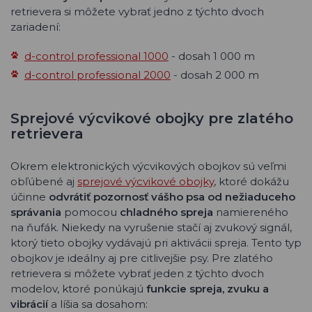
retrievera si môžete vybrať jedno z týchto dvoch
zariadení:
d-control professional 1000
- dosah 1 000 m
d-control professional 2000
- dosah 2 000 m
Sprejové výcvikové obojky pre zlatého
retrievera
Okrem elektronických výcvikových obojkov sú veľmi
obľúbené aj
sprejové výcvikové obojky
, ktoré dokážu
účinne
odvrátiť pozornosť vášho psa od nežiaduceho
správania
pomocou
chladného spreja
namiereného
na ňufák. Niekedy na vyrušenie stačí aj zvukový signál,
ktorý tieto obojky vydávajú pri aktivácii spreja. Tento typ
obojkov je ideálny aj pre citlivejšie psy. Pre zlatého
retrievera si môžete vybrať jeden z týchto dvoch
modelov, ktoré ponúkajú
funkcie spreja, zvuku a
vibrácií
a líšia sa dosahom: