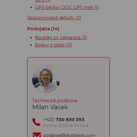
GPS lokátor DOG GPS mini
(1)
Sponzorované aktivity
(3)
Podujatia
(14)
Novinky zo zahraničia
(3)
Správy z vlasti
(11)
Technická podpora
Milan Vacek
+420
730 830 393
Po-Pia: 8:00-16:00 hod
podpora@dogtrace.com