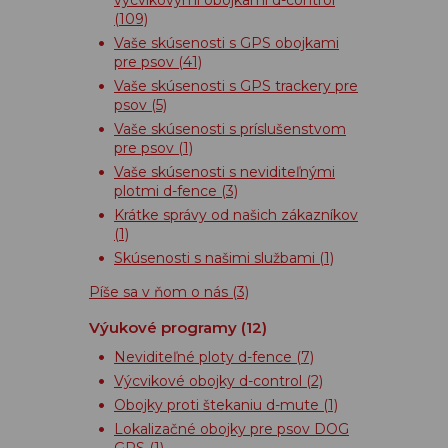
(109)
Vaše skúsenosti s GPS obojkami
pre psov
(41)
Vaše skúsenosti s GPS trackery pre
psov
(5)
Vaše skúsenosti s príslušenstvom
pre psov
(1)
Vaše skúsenosti s neviditeľnými
plotmi d-fence
(3)
Krátke správy od našich zákazníkov
(1)
Skúsenosti s našimi službami
(1)
Píše sa v ňom o nás
(3)
Výukové programy
(12)
Neviditeľné ploty d-fence
(7)
Výcvikové obojky d-control
(2)
Obojky proti štekaniu d-mute
(1)
Lokalizačné obojky pre psov DOG
GPS
(1)