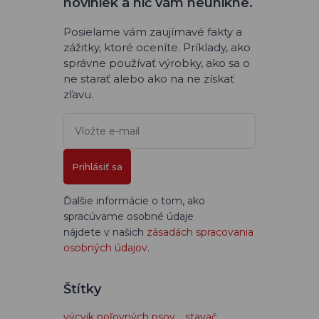
noviniek a nič vám neunikne.
Posielame vám zaujímavé fakty a
zážitky, ktoré oceníte. Príklady, ako
správne používať výrobky, ako sa o
ne starať alebo ako na ne získať
zľavu.
Prihlásiť sa
Ďalšie informácie o tom, ako
spracúvame osobné údaje
nájdete v našich
zásadách spracovania
osobných údajov
.
Štítky
výcvik poľovných psov
stavač