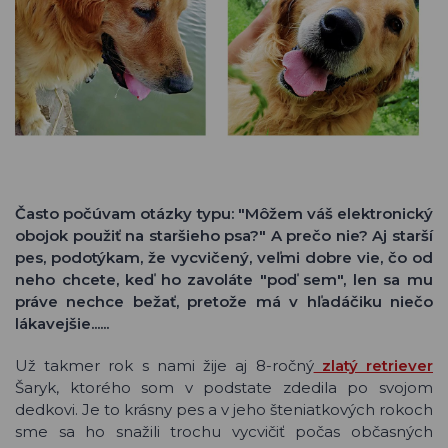
Často počúvam otázky typu: "Môžem váš elektronický
obojok použiť na staršieho psa?" A prečo nie? Aj starší
pes, podotýkam, že vycvičený, veľmi dobre vie, čo od
neho chcete, keď ho zavoláte "poď sem", len sa mu
práve nechce bežať, pretože má v hľadáčiku niečo
lákavejšie......
Už takmer rok s nami žije aj 8-ročný
zlatý retriever
Šaryk, ktorého som v podstate zdedila po svojom
dedkovi. Je to krásny pes a v jeho šteniatkových rokoch
sme sa ho snažili trochu vycvičiť počas občasných