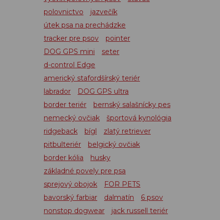
polovnictvo
jazvečík
útek psa na prechádzke
tracker pre psov
pointer
DOG GPS mini
seter
d-control Edge
americký stafordšírský teriér
labrador
DOG GPS ultra
border teriér
bernský salašnícky pes
nemecký ovčiak
športová kynológia
ridgeback
bígl
zlatý retriever
pitbulteriér
belgický ovčiak
border kólia
husky
základné povely pre psa
sprejový obojok
FOR PETS
bavorský farbiar
dalmatín
6 psov
nonstop dogwear
jack russell teriér