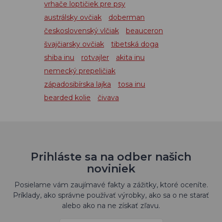
vrhače loptičiek pre psy
austrálsky ovčiak
doberman
československý vlčiak
beauceron
švajčiarsky ovčiak
tibetská doga
shiba inu
rotvajler
akita inu
nemecký prepeličiak
západosibírska lajka
tosa inu
bearded kolie
čivava
Prihláste sa na odber našich
noviniek
Posielame vám zaujímavé fakty a zážitky, ktoré oceníte.
Príklady, ako správne používať výrobky, ako sa o ne starať
alebo ako na ne získať zľavu.