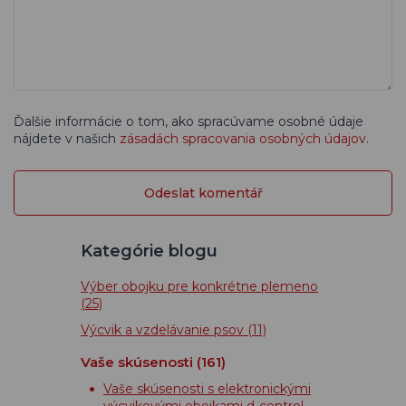
Ďalšie informácie o tom, ako spracúvame osobné údaje
nájdete v našich
zásadách spracovania osobných údajov
.
Kategórie blogu
Výber obojku pre konkrétne plemeno
(25)
Výcvik a vzdelávanie psov
(11)
Vaše skúsenosti
(161)
Vaše skúsenosti s elektronickými
výcvikovými obojkami d-control