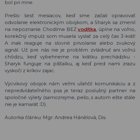
bol pri mne.
Prešlo šesť mesiacov, keď sme začali opravovať
odvolanie elektronickým obojkom, a Sharyk sa zmenil
na nepoznanie. Chodíme BEZ
vodítka
, úplne na voľno,
korekčný impulz som musela vyslať za celý čas 3-krát!
A inak reaguje na slovné privolanie alebo zvukový
signál. Už pre nás nie je problém zvládnuť ani voľnú
chôdzu, keď vybehneme na krátku prechádzku -
Sharyk funguje na píšťalku, aj keď pred nami zrazu
vyskočí z kríkov zajac.
Výcvikový obojok nám veľmi uľahčil komunikáciu a z
nepredvídateľného psa je teraz poslušný partner na
spoločné výlety (samozrejme, pešo, s autom ešte stále
nie je kamarát :D).
Autorka článku: Mgr: Andrea Hánělová, Dis.