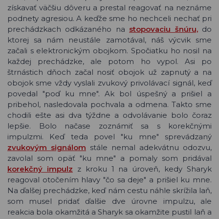
získavať väčšiu dôveru a prestal reagovať na neznáme
podnety agresiou. A keďže sme ho nechceli nechať pri
prechádzkach odkázaného na
stopovaciu šnúru,
do
ktorej sa nám neustále zamotával, náš výcvik sme
začali s elektronickým obojkom. Spočiatku ho nosil na
každej prechádzke, ale potom ho vypol. Asi po
štrnástich dňoch začal nosiť obojok už zapnutý a na
obojok sme vždy vyslali zvukový privolávací signál, keď
povedal "poď ku mne". Ak bol úspešný a prišiel a
pribehol, nasledovala pochvala a odmena. Takto sme
chodili ešte asi dva týždne a odvolávanie bolo čoraz
lepšie. Bolo načase zoznámiť sa s korekčnými
impulzmi. Keď teda povel "ku mne" sprevádzaný
zvukovým signálom
stále nemal adekvátnu odozvu,
zavolal som opäť "ku mne" a pomaly som pridával
korekčný impulz
z kroku 1 na úroveň, kedy Sharyk
reagoval otočením hlavy "čo sa deje" a prišiel ku mne.
Na ďalšej prechádzke, keď nám cestu náhle skrížila laň,
som musel pridať ďalšie dve úrovne impulzu, ale
reakcia bola okamžitá a Sharyk sa okamžite pustil laň a