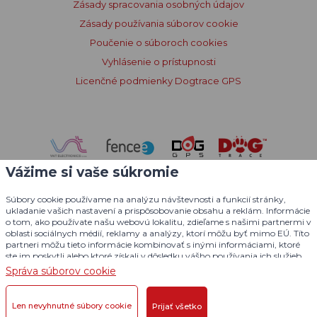
Zásady spracovania osobných údajov
Zásady používania súborov cookie
Poučenie o súboroch cookies
Vyhlásenie o prístupnosti
Licenčné podmienky Dogtrace GPS
Vážime si vaše súkromie
Súbory cookie používame na analýzu návštevnosti a funkcií stránky,
ukladanie vašich nastavení a prispôsobovanie obsahu a reklám. Informácie
o tom, ako používate našu webovú lokalitu, zdieľame s našimi partnermi v
oblasti sociálnych médií, reklamy a analýzy, ktorí môžu byť mimo EÚ. Títo
partneri môžu tieto informácie kombinovať s inými informáciami, ktoré
ste im poskytli alebo ktoré získali v dôsledku vášho používania ich služieb.
Podrobné informácie
Správa súborov cookie
© 2004 - 2026 VNT electronics s.r.o., všetky práva vyhradené
Len nevyhnutné súbory cookie
Prijať všetko