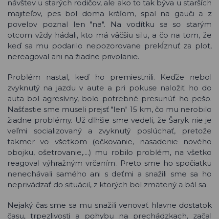
návštev u starých rodičov, ale ako to tak býva u starších
majiteľov, pes bol doma kráľom, spal na gauči a z
povelov poznal len "na". Na vodítku sa so starým
otcom vždy hádali, kto má väčšiu silu, a čo na tom, že
keď sa mu podarilo nepozorovane prekĺznuť za plot,
nereagoval ani na žiadne privolanie.
Problém nastal, keď ho premiestnili. Keďže nebol
zvyknutý na jazdu v aute a pri pokuse naložiť ho do
auta bol agresívny, bolo potrebné presunúť ho pešo.
Našťastie sme museli prejsť "len" 15 km, čo mu nerobilo
žiadne problémy. Už dlhšie sme vedeli, že Šaryk nie je
veľmi socializovaný a zvyknutý poslúchať, pretože
takmer vo všetkom (očkovanie, nasadenie nového
obojku, ošetrovanie,....) mu robilo problém, na všetko
reagoval výhražným vrčaním. Preto sme ho spočiatku
nenechávali samého ani s deťmi a snažili sme sa ho
neprivádzať do situácií, z ktorých bol zmätený a bál sa.
Nejaký čas sme sa mu snažili venovať hlavne dostatok
času, trpezlivosti a pohybu na prechádzkach, začal