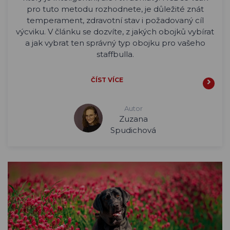
pro tuto metodu rozhodnete, je důležité znát
temperament, zdravotní stav i požadovaný cíl
výcviku. V článku se dozvíte, z jakých obojků vybírat
a jak vybrat ten správný typ obojku pro vašeho
staffbulla.
ČÍST VÍCE
Autor
Zuzana
Spudichová