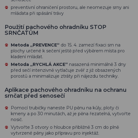
preventivní ohraničení prostoru, ale neomezuje srny ani
mláďata při spásání trávy
Použití pachového ohradníku STOP
SRNČATŮM
Metoda „PREVENCE“
do 15. 4. zamezí fixaci srn na
plochy určené k sečení ještě před výběrem místa pro
kladení mláďat.
Metoda „RYCHLÁ AKCE“
nasazená minimálně 3 dny
před sečí intenzivně vytlačuje zvěř z již obsazených
porostů a minimalizuje ztráty při nájezdu techniky.
Aplikace pachového ohradníku na ochranu
srnčat před senosečí
Pomocí trubičky naneste PU pěnu na kůly, ploty či
kmeny a po 30 minutách, až je pěna řezatelná, vytvořte
nosič.
Vytvořte 3 otvory o hloubce přibližně 3 cm do plně
vytvrzené pěny jako přípravu pro injektáž.