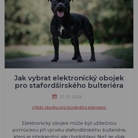
Jak vybrat elektronický obojek
pro stafordšírského bulteriéra
27. 07. 2026
Výběr obojku pro konkrétní plemeno
Elektronický obojek může být užitečnou
pomůckou při výcviku stafordšírského bulteriéra,
který je inteligentní, ale i tvrdohlavý. Než se však