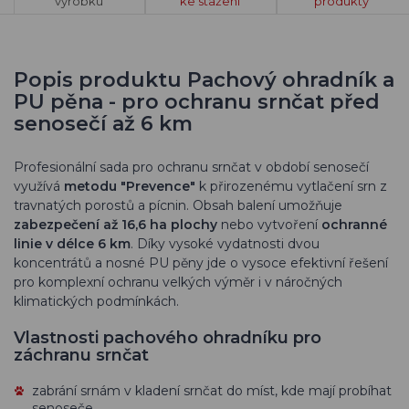
výrobku
ke stažení
produkty
Popis produktu Pachový ohradník a
PU pěna - pro ochranu srnčat před
senosečí až 6 km
Profesionální sada pro ochranu srnčat v období senosečí
využívá
metodu "Prevence"
k přirozenému vytlačení srn z
travnatých porostů a pícnin. Obsah balení umožňuje
zabezpečení až 16,6 ha plochy
nebo vytvoření
ochranné
linie v délce 6 km
. Díky vysoké vydatnosti dvou
koncentrátů a nosné PU pěny jde o vysoce efektivní řešení
pro komplexní ochranu velkých výměr i v náročných
klimatických podmínkách.
Vlastnosti pachového ohradníku pro
záchranu srnčat
zabrání srnám v kladení srnčat do míst, kde mají probíhat
senoseče