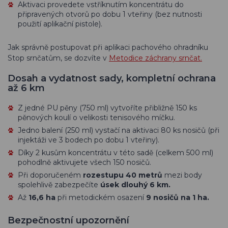
Aktivaci provedete vstříknutím koncentrátu do
připravených otvorů po dobu 1 vteřiny (bez nutnosti
použití aplikační pistole).
Jak správně postupovat při aplikaci pachového ohradníku
Stop srnčatům, se dozvíte v
Metodice záchrany srnčat.
Dosah a vydatnost sady, kompletní ochrana
až 6 km
Z jedné PU pěny (750 ml) vytvoříte přibližně 150 ks
pěnových koulí o velikosti tenisového míčku.
Jedno balení (250 ml) vystačí na aktivaci 80 ks nosičů (při
injektáži ve 3 bodech po dobu 1 vteřiny).
Díky 2 kusům koncentrátu v této sadě (celkem 500 ml)
pohodlně aktivujete všech 150 nosičů.
Při doporučeném
rozestupu 40 metrů
mezi body
spolehlivě zabezpečíte
úsek dlouhý 6 km.
Až
16,6 ha
při metodickém osazení
9 nosičů na 1 ha.
Bezpečnostní upozornění