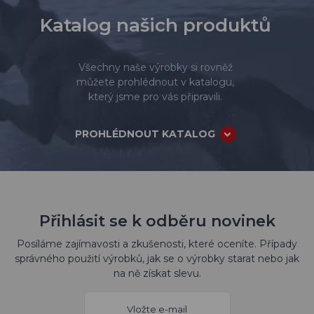
Katalog našich produktů
Všechny naše výrobky si rovněž
můžete prohlédnout v katalogu,
který jsme pro vás připravili.
PROHLÉDNOUT KATALOG
Přihlásit se k odběru novinek
Posíláme zajímavosti a zkušenosti, které oceníte. Případy
správného použití výrobků, jak se o výrobky starat nebo jak
na ně získat slevu.