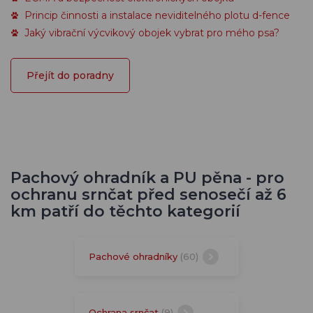
Princip činnosti a instalace neviditelného plotu d-fence
Jaký vibrační výcvikový obojek vybrat pro mého psa?
Přejít do poradny
Pachový ohradník a PU pěna - pro
ochranu srnčat před senosečí až 6
km patří do těchto kategorií
Pachové ohradníky
(60)
Ochrana srnčat
(9)