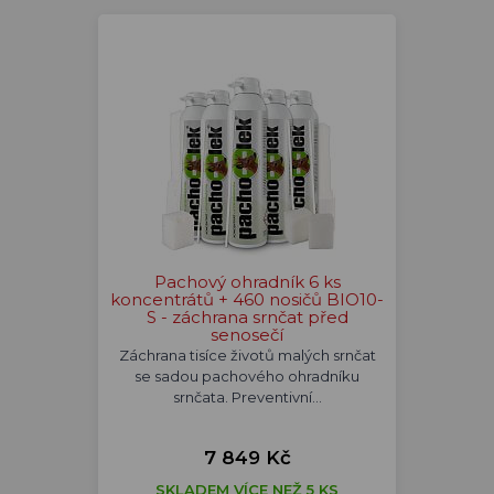
Pachový ohradník 6 ks
koncentrátů + 460 nosičů BIO10-
S - záchrana srnčat před
senosečí
Záchrana tisíce životů malých srnčat
se sadou pachového ohradníku
srnčata. Preventivní…
7 849 Kč
SKLADEM VÍCE NEŽ 5 KS