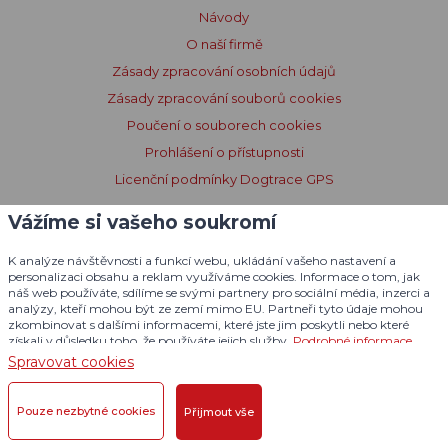
Návody
O naší firmě
Zásady zpracování osobních údajů
Zásady zpracování souborů cookies
Poučení o souborech cookies
Prohlášení o přístupnosti
Licenční podmínky Dogtrace GPS
Vážíme si vašeho soukromí
K analýze návštěvnosti a funkcí webu, ukládání vašeho nastavení a
personalizaci obsahu a reklam využíváme cookies. Informace o tom, jak
náš web používáte, sdílíme se svými partnery pro sociální média, inzerci a
analýzy, kteří mohou být ze zemí mimo EU. Partneři tyto údaje mohou
zkombinovat s dalšími informacemi, které jste jim poskytli nebo které
získali v důsledku toho, že používáte jejich služby.
Podrobné informace
Spravovat cookies
Pouze nezbytné cookies
Přijmout vše