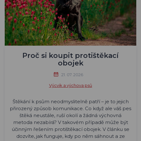
Proč si koupit protištěkací
obojek
21. 07. 2026
Výcvik a výchova psů
Štěkání k psům neodmyslitelně patří – je to jejich
přirozený způsob komunikace. Co když ale váš pes
štěká neustále, ruší okolí a žádná výchovná
metoda nezabírá? V takovém případě může být
účinným řešením protištěkací obojek. V článku se
dozvíte, jak funguje, kdy po něm sáhnout a ze