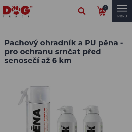
0
MENU
Pachový ohradník a PU pěna -
pro ochranu srnčat před
senosečí až 6 km