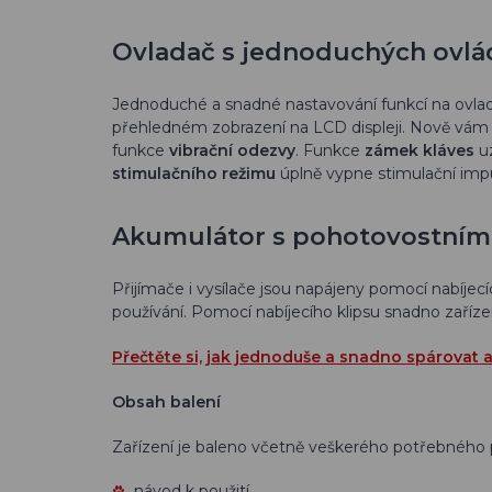
Ovladač s jednoduchých ovl
Jednoduché a snadné nastavování funkcí na ovlad
přehledném zobrazení na LCD displeji. Nově vám v
funkce
vibrační odezvy
. Funkce
zámek kláves
uz
stimulačního režimu
úplně vypne stimulační imp
Akumulátor s pohotovostním
Přijímače i vysílače jsou napájeny pomocí nabíjecí
používání. Pomocí nabíjecího klipsu snadno zaříze
Přečtěte si, jak jednoduše a snadno spárovat 
Obsah balení
Zařízení je baleno včetně veškerého potřebného p
návod k použití