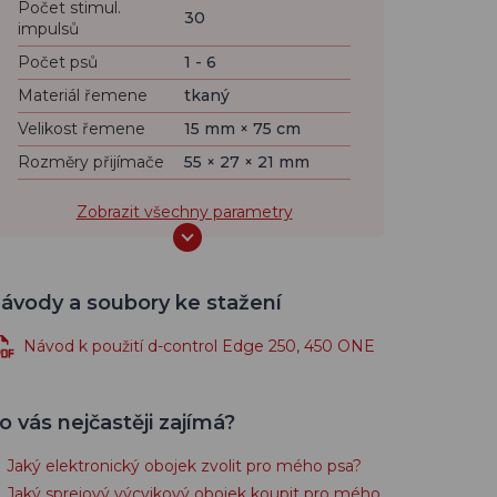
Počet stimul.
30
impulsů
Počet psů
1 - 6
Materiál řemene
tkaný
Velikost řemene
15 mm × 75 cm
Rozměry přijímače
55 × 27 × 21 mm
Zobrazit všechny parametry
ávody a soubory ke stažení
Návod k použití d-control Edge 250, 450 ONE
o vás nejčastěji zajímá?
Jaký elektronický obojek zvolit pro mého psa?
Jaký sprejový výcvikový obojek koupit pro mého