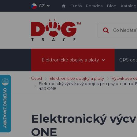
CZ
O nás
Poradna
Blog
Katalog
Elektronické obojky a ploty
GPS obo
Úvod
Elektronické obojky a ploty
Výcvikové o
Elektronický výcvikový obojek pro psy d-control
450 ONE
Elektronický výcv
ONE