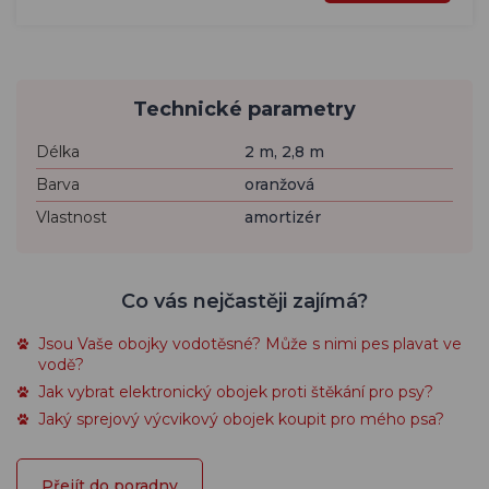
Technické parametry
Délka
2 m, 2,8 m
Barva
oranžová
Vlastnost
amortizér
Co vás nejčastěji zajímá?
Jsou Vaše obojky vodotěsné? Může s nimi pes plavat ve
vodě?
Jak vybrat elektronický obojek proti štěkání pro psy?
Jaký sprejový výcvikový obojek koupit pro mého psa?
Přejít do poradny