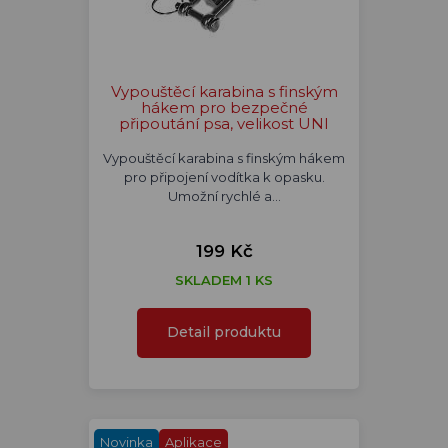
Vypouštěcí karabina s finským
hákem pro bezpečné
připoutání psa, velikost UNI
Vypouštěcí karabina s finským hákem
pro připojení vodítka k opasku.
Umožní rychlé a…
199 Kč
SKLADEM 1 KS
Detail produktu
Novinka
Aplikace