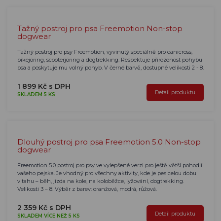
Tažný postroj pro psa Freemotion Non-stop
dogwear
Tažný postroj pro psy Freemotion, vyvinutý speciálně pro canicross,
bikejöring, scooterjöring a dogtrekking. Respektuje přirozenost pohybu
psa a poskytuje mu volný pohyb. V černé barvě, dostupné velikosti 2 - 8.
1 899 Kč s DPH
Detail produktu
SKLADEM 5 KS
Dlouhý postroj pro psa Freemotion 5.0 Non-stop
dogwear
Freemotion 5.0 postroj pro psy ve vylepšené verzi pro ještě větší pohodlí
vašeho pejska. Je vhodný pro všechny aktivity, kde je pes celou dobu
v tahu – běh, jízda na kole, na koloběžce, lyžování, dogtrekking.
Velikosti 3 – 8. Výběr z barev: oranžová, modrá, růžová.
2 359 Kč s DPH
Detail produktu
SKLADEM VÍCE NEŽ 5 KS