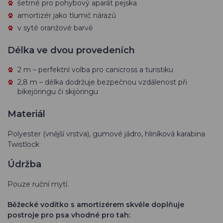
šetrné pro pohybový aparát pejska
amortizér jako tlumič nárazů
v syté oranžové barvě
Délka ve dvou provedeních
2 m – perfektní volba pro canicross a turistiku
2,8 m – délka dodržuje bezpečnou vzdálenost při
bikejöringu či skijöringu
Materiál
Polyester (vnější vrstva), gumové jádro, hliníková karabina
Twistlock
Údržba
Pouze ruční mytí.
Běžecké vodítko s amortizérem skvěle doplňuje
postroje pro psa vhodné pro tah: