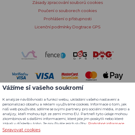
Zásady zpracování souborů cookies
Poučení o souborech cookies
Prohlášení o přístupnosti
Licenční podmínky Dogtrace GPS
Vážíme si vašeho soukromí
K analýze návštěvnosti a funkcí webu, ukládání vašeho nastavení a
personalizaci obsahu a reklam využíváme cookies. Informace o tom, jak
náš web používáte, sdílíme se svými partnery pro sociální média, inzerci a
analýzy, kteří mohou být ze zemí mimo EU. Partneři tyto údaje mohou
zkombinovat s dalšími informacemi, které jste jim poskytli nebo které
© 2004 - 2026 VNT electronics s.r.o., všechna práva vyhrazena
získali v důsledku toho, že používáte jejich služby.
Podrobné informace
Grafický návrh
KošnarDesign.cz
a redakční systém
Spravovat cookies