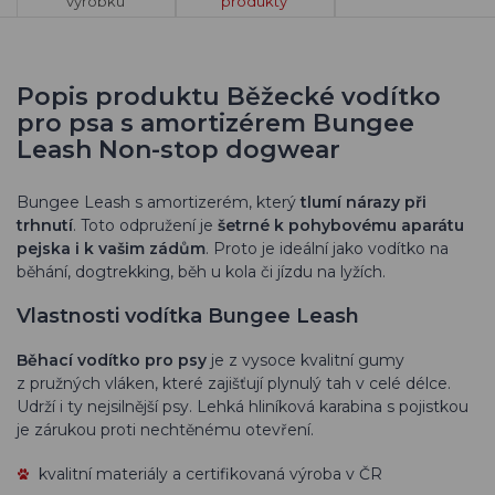
výrobku
produkty
Popis produktu Běžecké vodítko
pro psa s amortizérem Bungee
Leash Non-stop dogwear
Bungee Leash s amortizerém, který
tlumí nárazy při
trhnutí
. Toto odpružení je
šetrné k pohybovému aparátu
pejska i k vašim zádům
. Proto je ideální jako vodítko na
běhání, dogtrekking, běh u kola či jízdu na lyžích.
Vlastnosti vodítka Bungee Leash
Běhací vodítko pro psy
je z vysoce kvalitní gumy
z pružných vláken, které zajišťují plynulý tah v celé délce.
Udrží i ty nejsilnější psy. Lehká hliníková karabina s pojistkou
je zárukou proti nechtěnému otevření.
kvalitní materiály a certifikovaná výroba v ČR