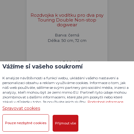
Rozdvojka k vodítku pro dva psy
Touring Double Non-stop
dogwear
Barva: černá
Délka: 50 cm, 72 cm
od 569 Kč
Vážíme si vašeho soukromí
DOČASNĚ NEDOSTUPNÉ
K analýze návštěvnosti a funkcí webu, ukládání vašeho nastavení a
personalizaci obsahu a reklam využíváme cookies. Informace o tom, jak
Detail produktu
náš web používáte, sdílíme se svými partnery pro sociální média, inzerci a
analýzy, kteří mohou být ze zemí mimo EU. Partneři tyto údaje mohou
zkombinovat s dalšími informacemi, které jste jim poskytli nebo které
získali v důsledku toho, že používáte jejich služby.
Podrobné informace
Spravovat cookies
Pouze nezbytné cookies
Přijmout vše