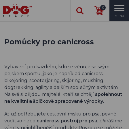
0
MENU
Pomůcky pro canicross
Vybavení pro každého, kdo se věnuje se svým
pejskem sportu, jako je například canicross,
bikejöring, scooterjöring, skijöring, mushing,
dogtrekking, agility a dalším společným aktivitám.
Na své si přijdou majitelé, kteří se chtějí
spolehnout
na kvalitní a špičkově zpracované výrobky.
Ať už potřebujete cestovní misku pro psa, pevné
vodítko nebo
canicross postroj pro psa
, přinášíme
vám ty nejoblíbenější produkty. Rovnou se můžete