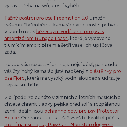
vybavit třeba na svůj první výběh.
Tažný postroj pro psa Freemotion 5.0
umožní
vašemu čtyřnohému kamarádovi volnost v pohybu.
V kombinaci s
běžeckým vodítkem pro psa s
amortizérem Bungee Leash
, které je vybaveno
tlumícím amortizérem a šetří vaše i chlupáčova
záda.
Pokud vás nezastaví ani nejsilnější déšť, pak bude
váš čtyřnohý kamarád jistě nadšený z
pláštěnky pro
psa Fjord
, která má vysoký vodní sloupec a udržuje
pejska suchého.
V případě, že běháte v zimních a letních měsících a
chcete chránit tlapky pejska před solí a rozpálenou
zemí, ideální jsou
ochranné boty pro psy Protector
Bootie
. Ochranu tlapek ještě zvýšíte kvalitní péčí s
mastí na psí tlapky Paw Care Non-stop dogwear
.