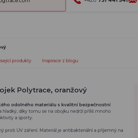
+420
731 441 541
gtrace.com
ový
sející produkty
Inspirace z blogu
ojek Polytrace, oranžový
kého odolného materiálu s kvalitní bezpečnostní
 hladký, díky tomu se na obojku nedrží příliš mnoho
tivity a sporty.
proti UV záření. Materiál je antibakteriální a příjemný na