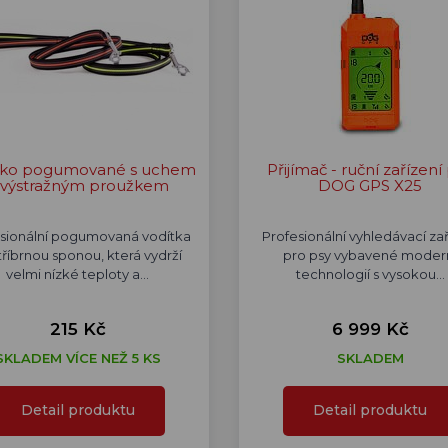
tko pogumované s uchem
Přijímač - ruční zařízení
 výstražným proužkem
DOG GPS X25
sionální pogumovaná vodítka
Profesionální vyhledávací zař
tříbrnou sponou, která vydrží
pro psy vybavené moder
velmi nízké teploty a…
technologií s vysokou…
215 Kč
6 999 Kč
SKLADEM VÍCE NEŽ 5 KS
SKLADEM
Detail produktu
Detail produktu