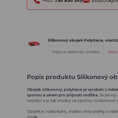
+420
730 830 393
podpora@do
Silikonový obojek Polytrace, oranž
Popis a vlastnosti výrobku
Souvi
Popis produktu Silikonový ob
Obojek silikonový, polytrace je vyroben z měk
sponou a okem pro připnutí vodítka.
Je pevný a
nečistot a je tak vhodný na všechny outdoorové ak
Obojek je voděodolný, snadno omyvatelný a odolný 
omak.