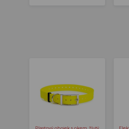
Plastový obojek s okem, žlutý
Elek