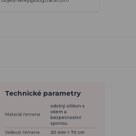
objednavky@dogtrace.com
Technické parametry
odolný silikon s
okem a
Materiál řemene
bezpečnostní
sponou
Velikost řemene
20 mm × 70 cm