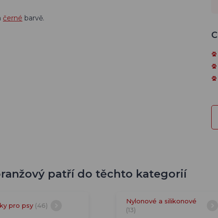
a
černé
barvě.
C
oranžový patří do těchto kategorií
Nylonové a silikonové
ky pro psy
(46)
(13)