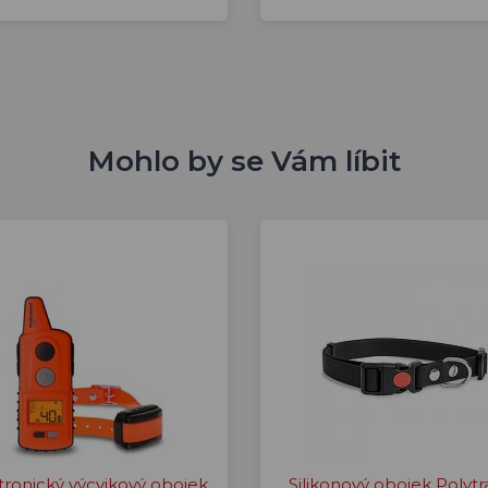
Mohlo by se Vám líbit
tronický výcvikový obojek
Silikonový obojek Polytr