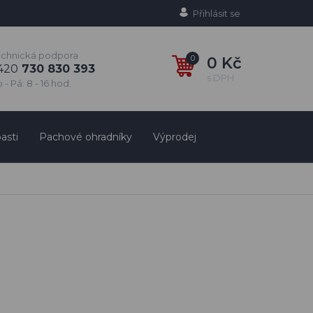
Přihlásit se
echnická podpora
0
0 Kč
420
730 830 393
s DPH
 - Pá: 8 - 16 hod.
asti
Pachové ohradníky
Výprodej