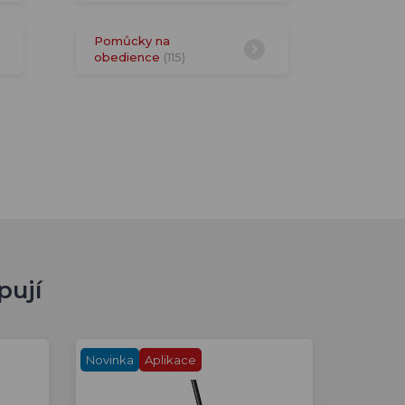
Pomůcky na
obedience
(115)
pují
Novinka
Aplikace