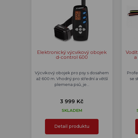
Elektronický výcvikový obojek
Vodí
d-control 600
a
Výcvikový obojek pro psy s dosahem
Profe
až 600 m. Vhodný pro střední a větší
se s
plemena psů, je…
3 999 Kč
SKLADEM
Detail produktu