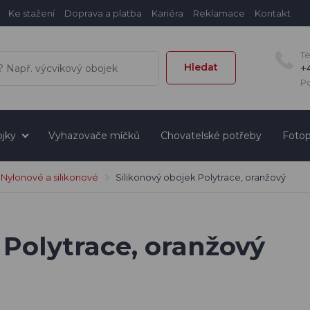
Ke stažení
Doprava a platba
Kariéra
Reklamace
Kontakt
T
Hledat
+
Po
jky
Vyhazovače míčků
Chovatelské potřeby
Fotop
Nylonové a silikonové
Silikonový obojek Polytrace, oranžový
 Polytrace, oranžový