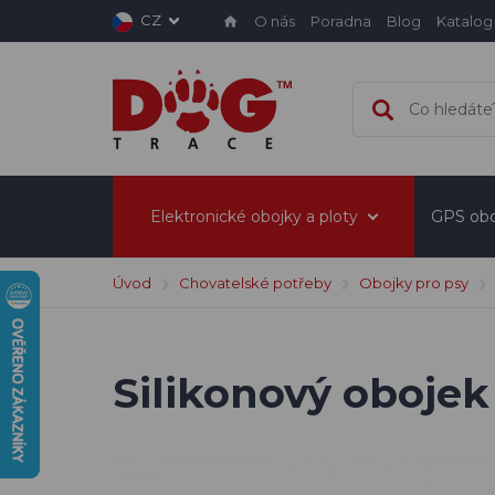
CZ
O nás
Poradna
Blog
Katalog
Elektronické obojky a ploty
GPS obo
Úvod
Chovatelské potřeby
Obojky pro psy
Silikonový obojek