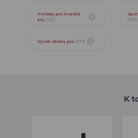
Potřeby pro lovecké
Spor
psy
(120)
(120)
Výcvik obrany psů
(100)
K t