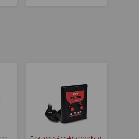
ace,
Elektronický neviditelný plot d-