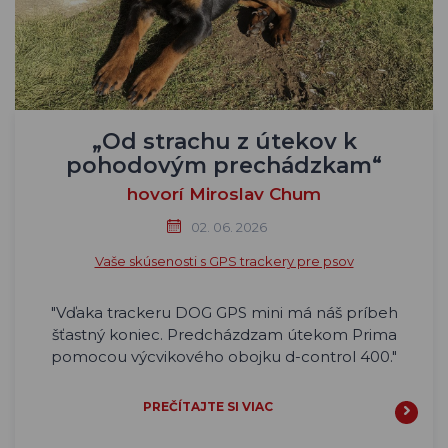
„Od strachu z útekov k
pohodovým prechádzkam“
hovorí Miroslav Chum
02. 06. 2026
Vaše skúsenosti s GPS trackery pre psov
"Vďaka trackeru DOG GPS mini má náš príbeh
šťastný koniec. Predcházdzam útekom Prima
pomocou výcvikového obojku d-control 400."
PREČÍTAJTE SI VIAC