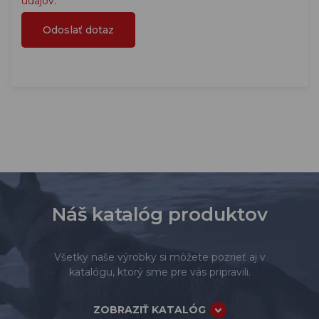
údajov
.
Náš katalóg produktov
Všetky naše výrobky si môžete pozrieť aj v
katalógu, ktorý sme pre vás pripravili.
ZOBRAZIŤ KATALÓG