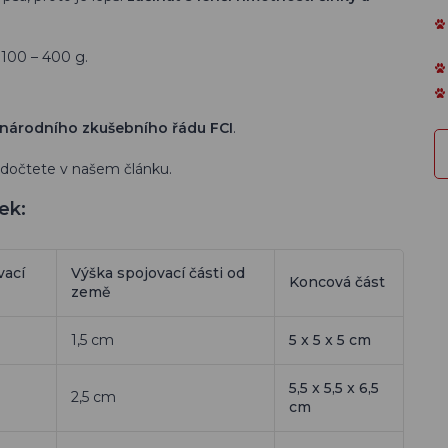
100 – 400 g.
národního zkušebního řádu FCI
.
dočtete v našem článku.
ek:
vací
Výška spojovací části od
Koncová část
země
1,5 cm
5 x 5 x 5 cm
5,5 x 5,5 x 6,5
2,5 cm
cm