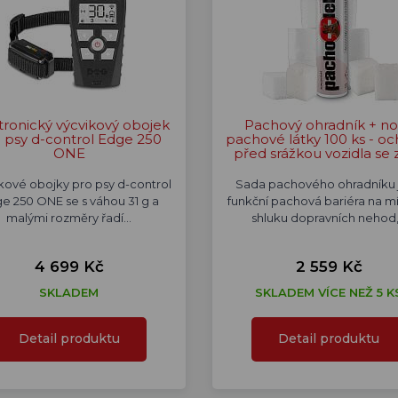
tronický výcvikový obojek
Pachový ohradník + no
 psy d-control Edge 250
pachové látky 100 ks - oc
ONE
před srážkou vozidla se 
kové obojky pro psy d-control
Sada pachového ohradníku 
e 250 ONE se s váhou 31 g a
funkční pachová bariéra na m
malými rozměry řadí…
shluku dopravních nehod
4 699 Kč
2 559 Kč
SKLADEM
SKLADEM VÍCE NEŽ 5 K
Detail produktu
Detail produktu