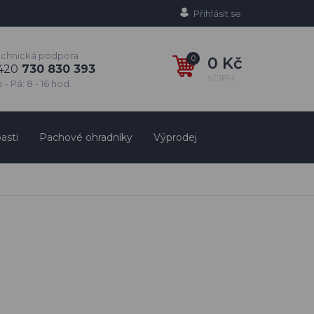
Přihlásit se
echnická podpora
0
0 Kč
420
730 830 393
s DPH
 - Pá: 8 - 16 hod.
asti
Pachové ohradníky
Výprodej