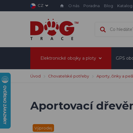
CZ
O nás
Poradna
Blog
Katalog
Elektronické obojky a ploty
GPS obo
Úvod
Chovatelské potřeby
Aporty, činky a pe
Aportovací dřevě
Výprodej