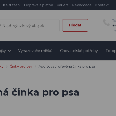
Ke stažení
Doprava a platba
Kariéra
Reklamace
Kontakt
T
Hledat
+
Po
jky
Vyhazovače míčků
Chovatelské potřeby
Fotop
šky
Činky pro psy
Aportovací dřevěná činka pro psa
ná činka pro psa