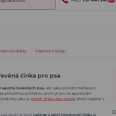
+420
731 441 541
gtrace.com
sející produkty
Inspirace z blogu
evěná činka pro psa
í aportů loveckých psů
, ale i jako přírodní hračka pro
psa přirozenou potřebou, proto je pro ně aportování
 předměty jako je
míček, činka nebo pešek
, které najdete v
C
psa, proto je lepší
začínat s lehčí hmotností činky a