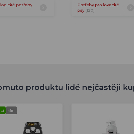
logické potřeby
Potřeby pro lovecké
psy
(120)
omuto produktu lidé nejčastěji ku
cí
Mini