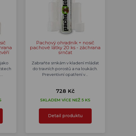
sič
Pachový ohradník + nosič
hrana
pachové látky 20 ks - záchrana
zvěří
srnčat
jako
Zabraňte srnkám v kladení mláďat
ístech
do travních porostů a na loukách.
,…
Preventivní opatření v…
728 Kč
S
SKLADEM VÍCE NEŽ 5 KS
Detail produktu