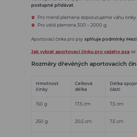
postupně přidávat
.
Pro menší plemena doporučujeme váhu činky 
Pro větší plemena 300 – 2000 g.
Aportovací činka pro psy
splňuje podmínky Mezi
Jak vybrat aportovací činku pro vašeho psa
se 
Rozměry dřevěných aportovacích čin
Hmotnost
Celková
Délka spojo
činky
délka
části
150 g
17,5 cm
7,5 cm
250 g
20,5 cm
7,5 cm