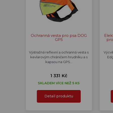
Ochranná vesta pro psa DOG
Elek
GPS
pro
Výstražná reflexní a ochranná vesta s
Výcvi
kevlarovým chráničem hrudníku a s
Edg
kapsou na GPS…
1 331 Kč
SKLADEM VÍCE NEŽ 5 KS
Detail produktu