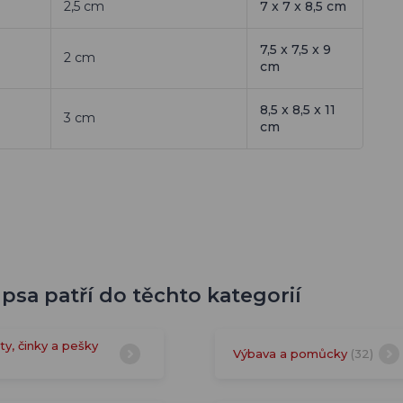
2,5 cm
7 x 7 x 8,5 cm
7,5 x 7,5 x 9
2 cm
cm
8,5 x 8,5 x 11
3 cm
cm
psa patří do těchto kategorií
ty, činky a pešky
Výbava a pomůcky
(32)