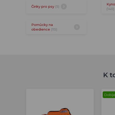
Kyno
Činky pro psy
(5)
(140)
Pomůcky na
obedience
(115)
K t
Dobíje