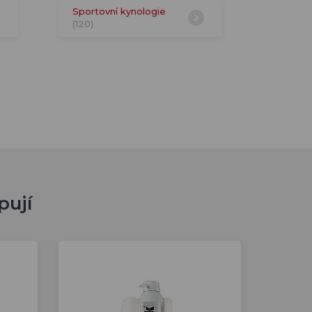
Sportovní kynologie
(120)
pují