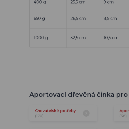
400 g
25,5 cm
9 cm
650 g
26,5 cm
8,5 cm
1000 g
32,5 cm
10,5 cm
Aportovací dřevěná činka pro 
Chovatelské potřeby
Apor
(170)
(36)