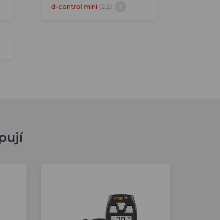
d-control mini
(22)
pují