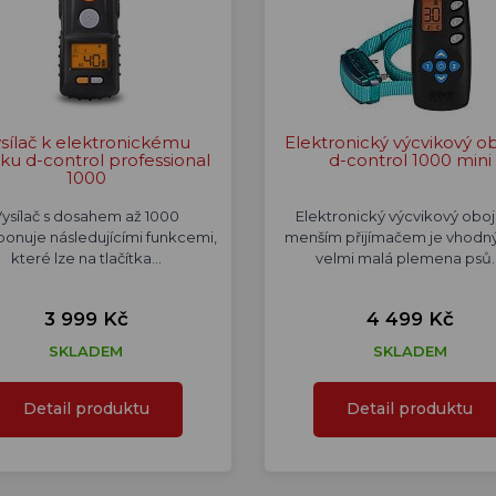
sílač k elektronickému
Elektronický výcvikový o
ku d-control professional
d-control 1000 mini
1000
Vysílač s dosahem až 1000
Elektronický výcvikový oboj
ponuje následujícími funkcemi,
menším přijímačem je vhodný
které lze na tlačítka…
velmi malá plemena psů
3 999 Kč
4 499 Kč
SKLADEM
SKLADEM
Detail produktu
Detail produktu