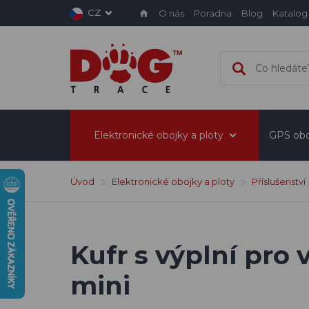
CZ
O nás
Poradna
Blog
Katalog
Elektronické obojky a ploty
GPS obo
Úvod
Elektronické obojky a ploty
Příslušenství
Kufr s výplní pro 
mini