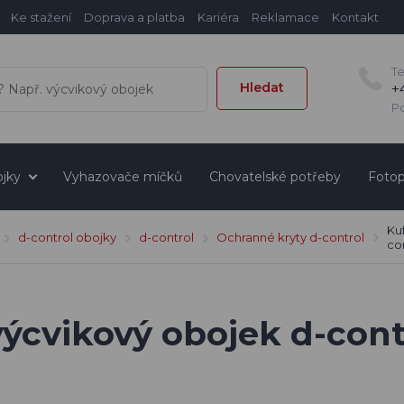
Ke stažení
Doprava a platba
Kariéra
Reklamace
Kontakt
T
Hledat
+
Po
jky
Vyhazovače míčků
Chovatelské potřeby
Fotop
Kuf
d-control obojky
d-control
Ochranné kryty d-control
co
výcvikový obojek d-cont