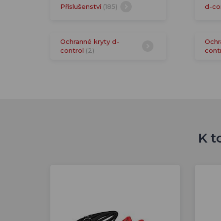
Příslušenství
(185)
d-co
Ochranné kryty d-
Ochr
control
(2)
cont
K t