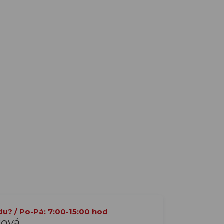
du? / Po-Pá: 7:00-15:00 hod
ková