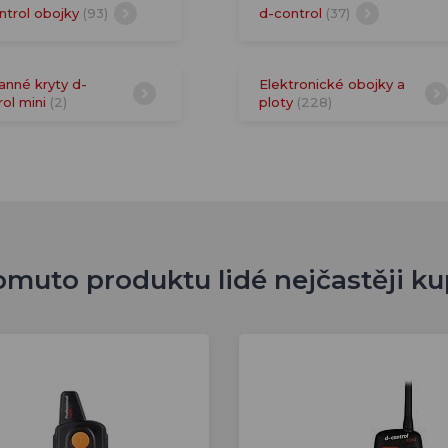
ntrol obojky
(93)
d-control
(37)
anné kryty d-
Elektronické obojky a
rol mini
(2)
ploty
(228)
omuto produktu lidé nejčastěji ku