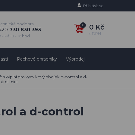
Přihlásit se
echnická podpora
0
0 Kč
420
730 830 393
s DPH
 - Pá: 8 - 16 hod.
asti
Pachové ohradníky
Výprodej
r s výplní pro výcvikový obojek d-control a d-
ntrol mini
rol a d-control