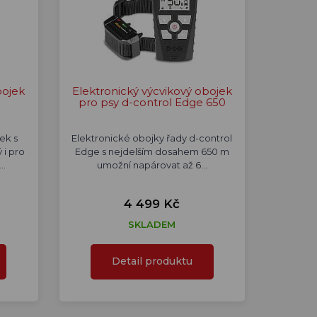
bojek
Elektronický výcvikový obojek
pro psy d-control Edge 650
ek s
Elektronické obojky řady d-control
 i pro
Edge s nejdelším dosahem 650 m
.…
umožní napárovat až 6…
4 499 Kč
SKLADEM
Detail produktu