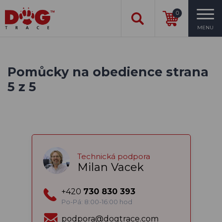
0
MENU
Pomůcky na obedience strana
5 z 5
Technická podpora
Milan Vacek
+420
730 830 393
Po-Pá: 8:00-16:00 hod
podpora@dogtrace.com