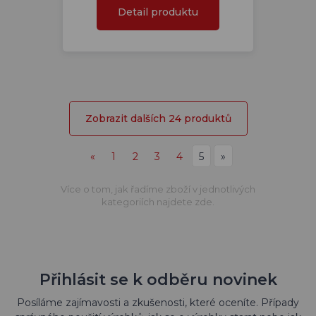
Detail produktu
Zobrazit dalších 24 produktů
«
1
2
3
4
5
»
Více o tom, jak řadíme zboží v jednotlivých
kategoriích najdete zde.
Přihlásit se k odběru novinek
Posíláme zajímavosti a zkušenosti, které oceníte. Případy