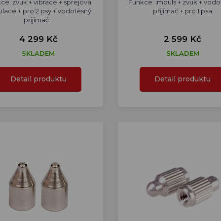
ce: zvuk + vibrace + sprejová
Funkce: impuls + zvuk + vodo
ulace + pro 2 psy + vodotěsný
přijímač + pro 1 psa
přijímač...
4 299 Kč
2 599 Kč
SKLADEM
SKLADEM
Detail produktu
Detail produktu