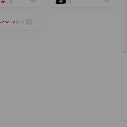
kání
(6)
(7)
 obojky
(106)