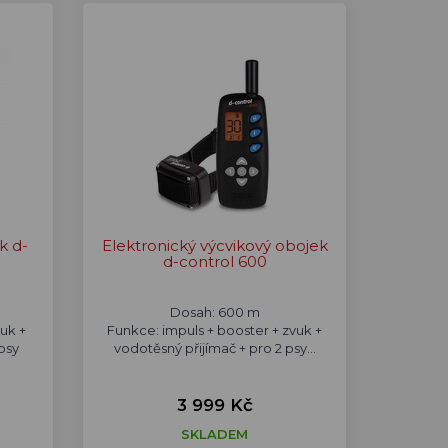
k d-
Elektronický výcvikový obojek
d-control 600
Dosah: 600 m
vuk +
Funkce: impuls + booster + zvuk +
psy
vodotěsný přijímač + pro 2 psy...
3 999 Kč
SKLADEM