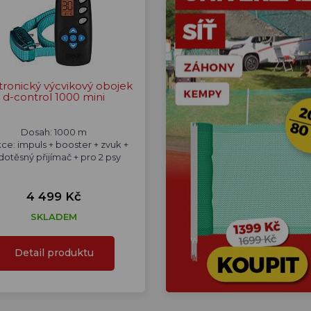
tronický výcvikový obojek
d-control 1000 mini
Dosah: 1000 m
ce: impuls + booster + zvuk +
dotěsný přijímač + pro 2 psy
4 499 Kč
SKLADEM
Detail produktu