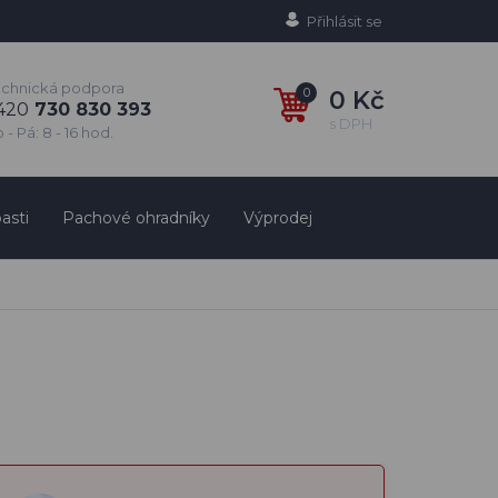
Přihlásit se
echnická podpora
0
0 Kč
420
730 830 393
s DPH
 - Pá: 8 - 16 hod.
asti
Pachové ohradníky
Výprodej