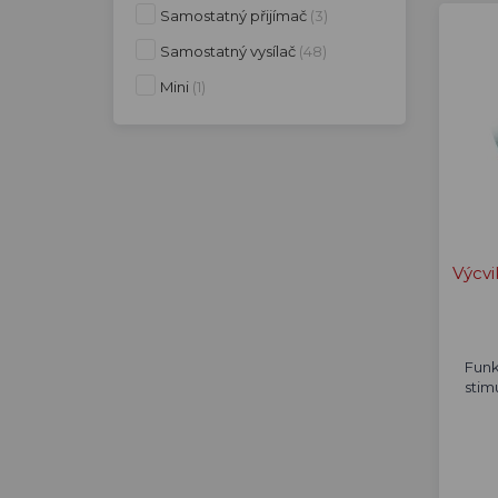
Samostatný přijímač
(3)
Samostatný vysílač
(48)
Mini
(1)
Výcvi
Funk
stim