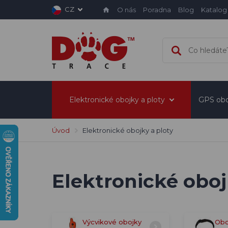
CZ
O nás
Poradna
Blog
Katalog
Elektronické obojky a ploty
GPS obo
Úvod
Elektronické obojky a ploty
Elektronické obojk
Výcvikové obojky
Obo