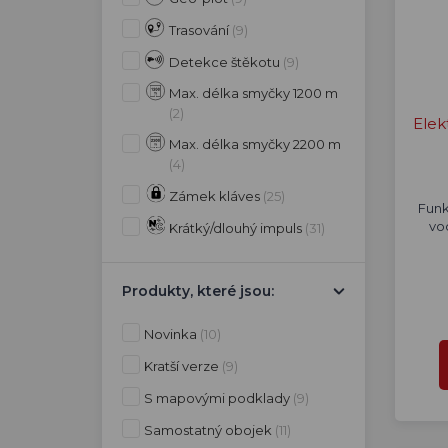
Trasování
(9)
Detekce štěkotu
(9)
Max. délka smyčky 1200 m
(2)
Elek
Max. délka smyčky 2200 m
(4)
Zámek kláves
(25)
Funk
vo
Krátký/dlouhý impuls
(31)
Produkty, které jsou:
Novinka
(10)
Kratší verze
(9)
S mapovými podklady
(9)
Samostatný obojek
(11)