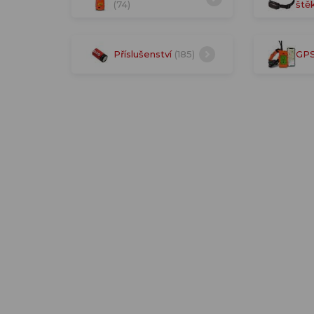
(74)
ště
Příslušenství
(185)
GPS