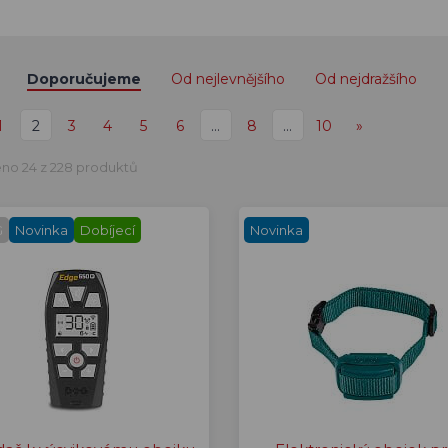
Doporučujeme
Od nejlevnějšího
Od nejdražšího
1
2
3
4
5
6
…
8
…
10
»
no 24 z 228 produktů
G
Novinka
Dobíjecí
Novinka