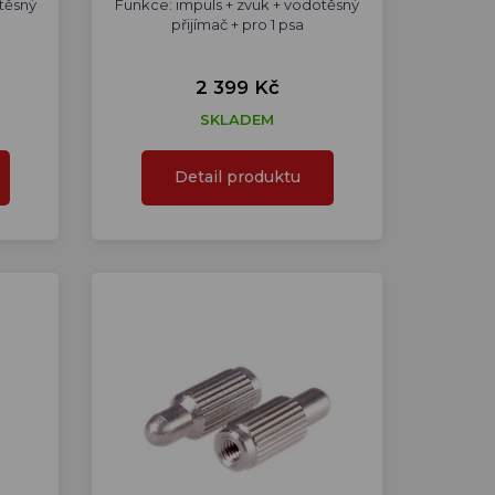
těsný
Funkce: impuls + zvuk + vodotěsný
přijímač + pro 1 psa
2 399 Kč
SKLADEM
Detail produktu