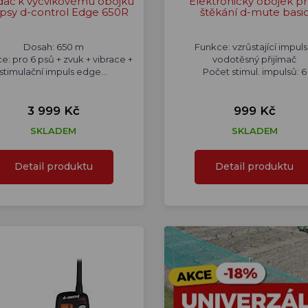
dač k výcvikovému obojku
Elektronický obojek pr
 psy d-control Edge 650R
štěkání d-mute basi
Dosah: 650 m
Funkce: vzrůstající impuls
e: pro 6 psů + zvuk + vibrace +
vodotěsný přijímač
stimulační impuls edge...
Počet stimul. impulsů: 6
3 999 Kč
999 Kč
SKLADEM
SKLADEM
Detail produktu
Detail produktu