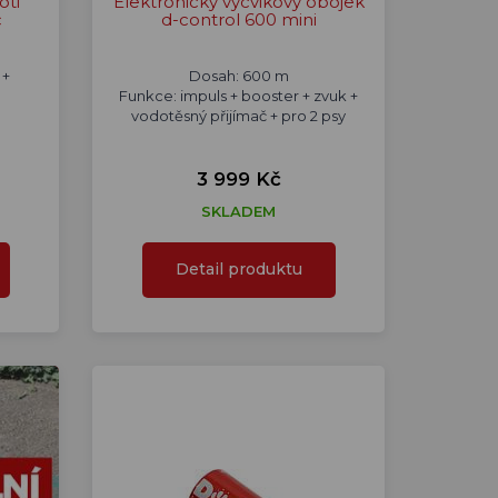
oti
Elektronický výcvikový obojek
c
d-control 600 mini
 +
Dosah: 600 m
Funkce: impuls + booster + zvuk +
vodotěsný přijímač + pro 2 psy
3 999 Kč
SKLADEM
Detail produktu