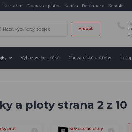
Ke stažení
Doprava a platba
Kariéra
Reklamace
Kontakt
T
Hledat
+
Po
jky
Vyhazovače míčků
Chovatelské potřeby
Fotop
y a ploty strana 2 z 10
jky proti
Neviditelné ploty