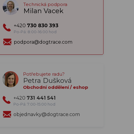
Technická podpora
Milan Vacek
+420
730 830 393
Po-Pá: 8:00-16:00 hod
podpora@dogtrace.com
Potřebujete radu?
Petra Dušková
Obchodní oddělení / eshop
+420
731 441 541
Po-Pá: 7:00-15:00 hod
objednavky@dogtrace.com