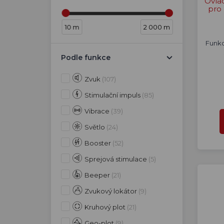
Ovla
pro
10 m
2 000 m
Funkc
Podle funkce
Zvuk
(107)
Stimulační impuls
(85)
Vibrace
(39)
Světlo
(24)
Booster
(52)
Sprejová stimulace
(5)
Beeper
(21)
Zvukový lokátor
(9)
Kruhový plot
(21)
Geo-plot
(9)