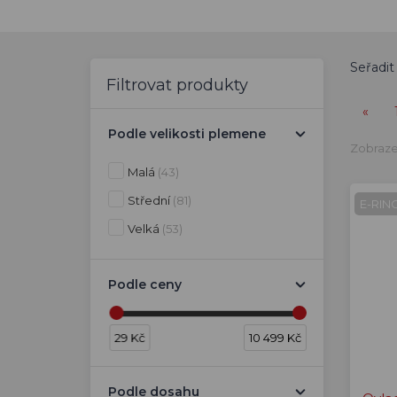
Seřadit
Filtrovat produkty
«
Podle velikosti plemene
Zobraze
Malá
(43)
Střední
(81)
E-RIN
Velká
(53)
Podle ceny
29 Kč
10 499 Kč
Podle dosahu