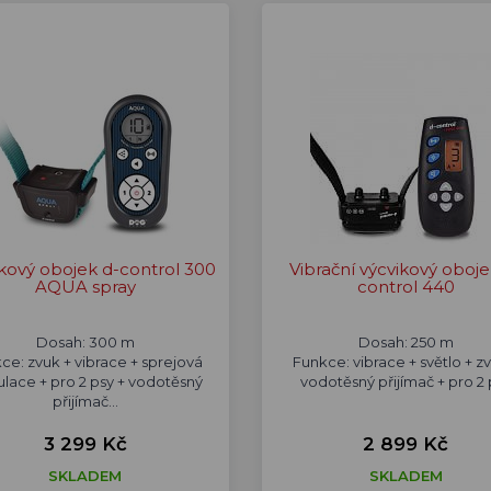
kový obojek d-control 300
Vibrační výcvikový oboje
AQUA spray
control 440
Dosah: 300 m
Dosah: 250 m
ce: zvuk + vibrace + sprejová
Funkce: vibrace + světlo + z
ulace + pro 2 psy + vodotěsný
vodotěsný přijímač + pro 2 
přijímač...
3 299 Kč
2 899 Kč
SKLADEM
SKLADEM