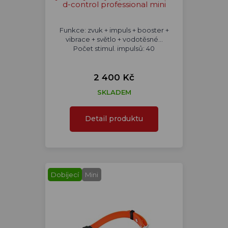
d-control professional mini
Funkce: zvuk + impuls + booster +
vibrace + světlo + vodotěsné...
Počet stimul. impulsů: 40
2 400 Kč
SKLADEM
Detail produktu
Dobíjecí
Mini