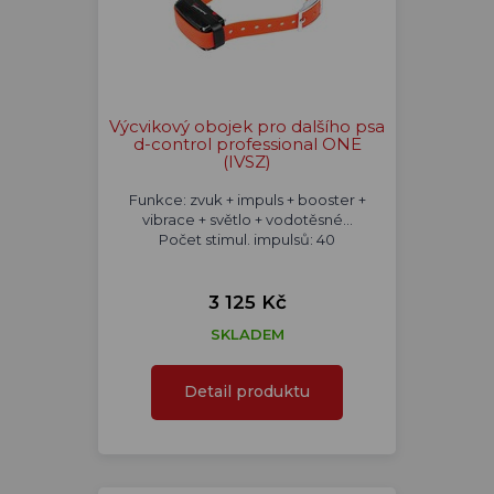
Výcvikový obojek pro dalšího psa
d-control professional ONE
(IVSZ)
Funkce: zvuk + impuls + booster +
vibrace + světlo + vodotěsné...
Počet stimul. impulsů: 40
3 125 Kč
SKLADEM
Detail produktu