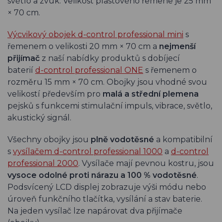
světlo a zvuk. Velikost plastového řemene je 25 mm
× 70 cm.
Výcvikový obojek d-control professional mini
s
řemenem o velikosti 20 mm × 70 cm a
nejmenší
přijímač
z naší nabídky produktů s dobíjecí
baterií
d-control professional ONE
s řemenem o
rozměru 15 mm × 70 cm. Obojky jsou vhodné svou
velikostí především pro
malá a střední plemena
pejsků s funkcemi stimulační impuls, vibrace, světlo,
akustický signál.
Všechny obojky jsou
plně vodotěsné
a kompatibilní
s
vysílačem d-control professional 1000
a
d-control
professional 2000
. Vysílače mají pevnou kostru, jsou
vysoce odolné proti nárazu a 100 % vodotěsné
.
Podsvícený LCD displej zobrazuje výši módu nebo
úroveň funkčního tlačítka, vysílání a stav baterie.
Na jeden vysílač lze napárovat dva přijímače