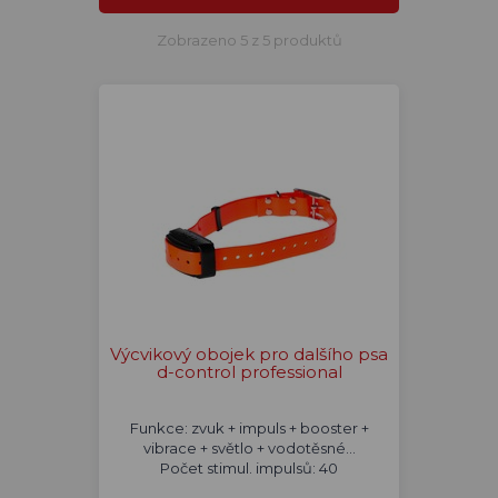
Zobrazeno 5 z 5 produktů
Výcvikový obojek pro dalšího psa
d-control professional
Funkce: zvuk + impuls + booster +
vibrace + světlo + vodotěsné...
Počet stimul. impulsů: 40