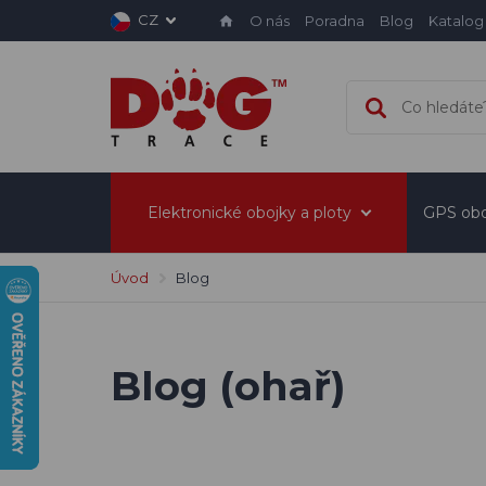
CZ
O nás
Poradna
Blog
Katalog
Elektronické obojky a ploty
GPS obo
Úvod
Blog
Blog (ohař)