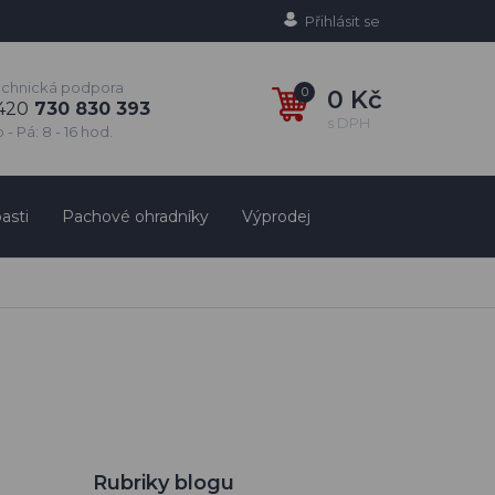
Přihlásit se
echnická podpora
0
0 Kč
420
730 830 393
s DPH
 - Pá: 8 - 16 hod.
asti
Pachové ohradníky
Výprodej
Rubriky blogu