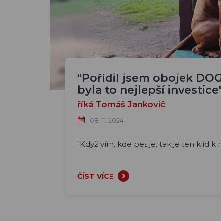
"Pořídil jsem obojek DO
byla to nejlepší investice
říká Tomáš Jankovič
08. 11. 2024
"Když vím, kde pes je, tak je ten klid k
ČÍST VÍCE