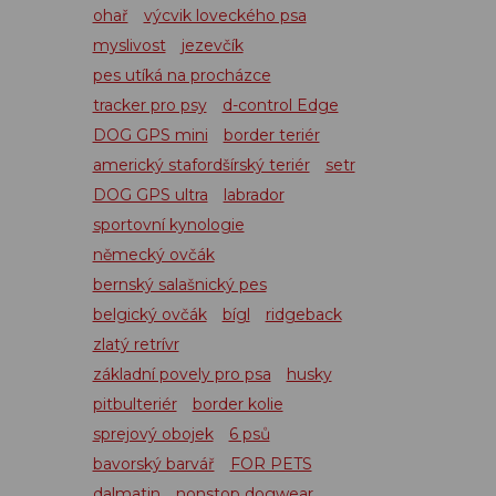
ohař
výcvik loveckého psa
myslivost
jezevčík
pes utíká na procházce
tracker pro psy
d-control Edge
DOG GPS mini
border teriér
americký stafordšírský teriér
setr
DOG GPS ultra
labrador
sportovní kynologie
německý ovčák
bernský salašnický pes
belgický ovčák
bígl
ridgeback
zlatý retrívr
základní povely pro psa
husky
pitbulteriér
border kolie
sprejový obojek
6 psů
bavorský barvář
FOR PETS
dalmatin
nonstop dogwear