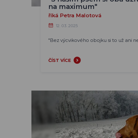
na maximum"
říká Petra Malotová
12. 03. 2025
"Bez výcvikového obojku si to už ani 
ČÍST VÍCE