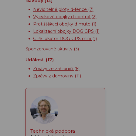
Návody
(12)
Neviditelné ploty d-fence
(7)
Výcvikové obojky d-control
(2)
Protištěkací obojky d-mute
(1)
Lokalizační obojky DOG GPS
(1)
GPS lokátor DOG GPS mini
(1)
Sponzorované aktivity
(3)
Události
(17)
Zprávy ze zahraničí
(6)
Zprávy z domoviny
(11)
Technická podpora