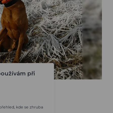
oužívám při
a přehled, kde se zhruba