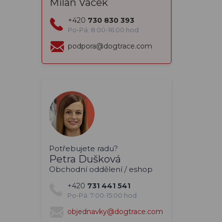
Milan Vacek
+420
730 830 393
Po-Pá: 8:00-16:00 hod
podpora@dogtrace.com
Potřebujete radu?
Petra Dušková
Obchodní oddělení / eshop
+420
731 441 541
Po-Pá: 7:00-15:00 hod
objednavky@dogtrace.com