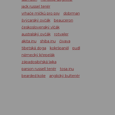
jack russel teriér
vrhače míčků pro psy
dobrman
švýcarský ovčák
beauceron
československý vlčák
australský ovčák
rotvajler
akita inu
shiba inu
čivava
tibetská doga
kokršpaněl
pudl
německý křepelák
západosibiřská lajka
parson russell teriér
tosa inu
bearded kolie
anglický bulteriér