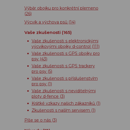
Výběr obojku pro konkrétní plemeno
(26)
Výcvik a výchova psů
(14)
Vaše zkušenosti
(165)
Vaše zkušenosti s elektronickými
výcvikovými obojky d-control
(111)
Vaše zkušenosti s GPS obojky pro
psy
(43)
Vaše zkušenosti s GPS trackery
pro psy
(5)
Vaše zkušenosti s příslušenstvím
pro psy
(1)
Vaše zkušenosti s neviditelnými
ploty d-fence
(3)
Krátké vzkazy našich zákazníků
(1)
Zkušenosti s naším servisem
(1)
Píše se o nás
(3)