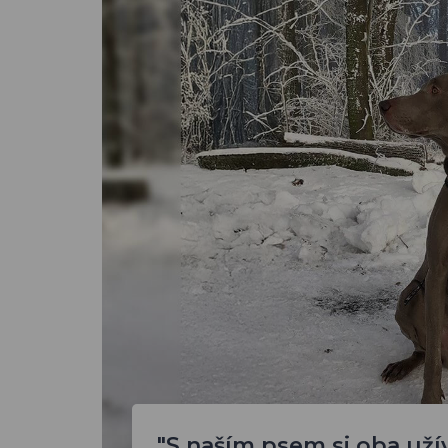
"S naším psem si oba už