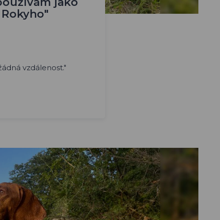
používám jako
í Rokyho"
ádná vzdálenost."