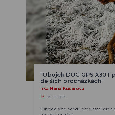
"Obojek DOG GPS X30T p
delších procházkách"
říká Hana Kučerová
05. 03. 2025
"Obojek jsme pořídili pro vlastní klid 
náš pes nachází."