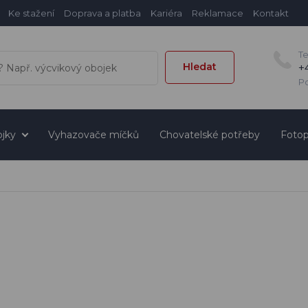
Ke stažení
Doprava a platba
Kariéra
Reklamace
Kontakt
T
Hledat
+
Po
jky
Vyhazovače míčků
Chovatelské potřeby
Fotop