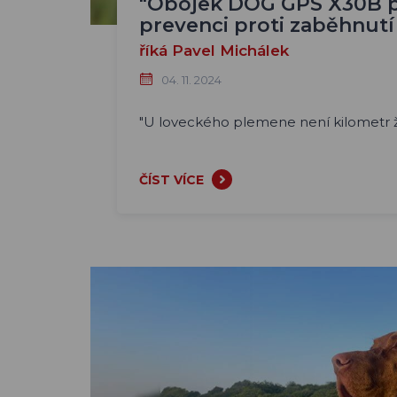
"Obojek DOG GPS X30B 
prevenci proti zaběhnut
říká Pavel Michálek
04. 11. 2024
"U loveckého plemene není kilometr ž
ČÍST VÍCE