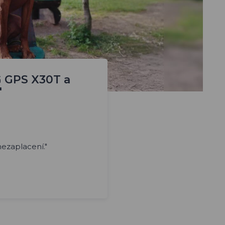
G GPS X30T a
"
 nezaplacení."