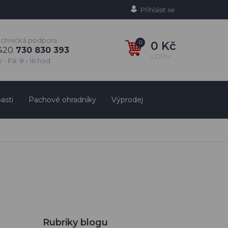
Přihlásit se
echnická podpora
0
0 Kč
420
730 830 393
s DPH
 - Pá: 8 - 16 hod.
asti
Pachové ohradníky
Výprodej
Rubriky blogu