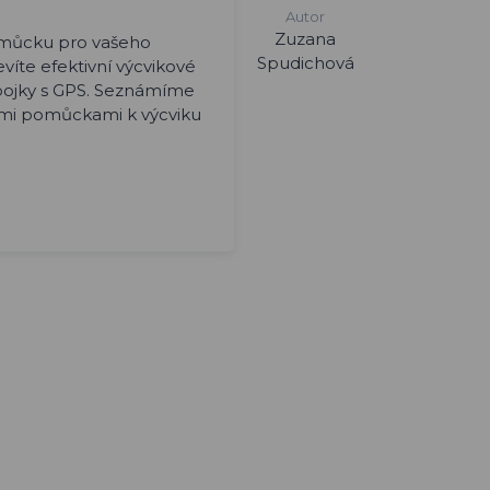
Autor
Zuzana
omůcku pro vašeho
Spudichová
víte efektivní výcvikové
 obojky s GPS. Seznámíme
šími pomůckami k výcviku