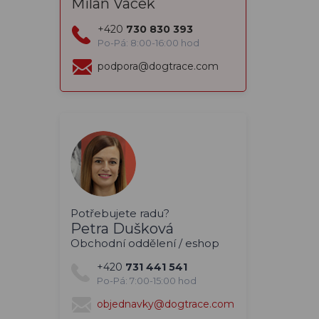
Milan Vacek
+420
730 830 393
Po-Pá: 8:00-16:00 hod
podpora@dogtrace.com
Potřebujete radu?
Petra Dušková
Obchodní oddělení / eshop
+420
731 441 541
Po-Pá: 7:00-15:00 hod
objednavky@dogtrace.com