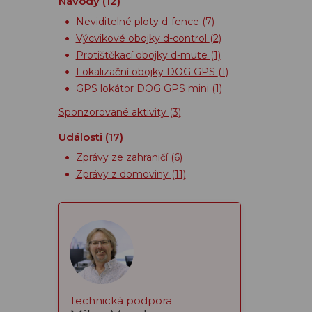
Návody
(12)
Neviditelné ploty d-fence
(7)
Výcvikové obojky d-control
(2)
Protištěkací obojky d-mute
(1)
Lokalizační obojky DOG GPS
(1)
GPS lokátor DOG GPS mini
(1)
Sponzorované aktivity
(3)
Události
(17)
Zprávy ze zahraničí
(6)
Zprávy z domoviny
(11)
Technická podpora