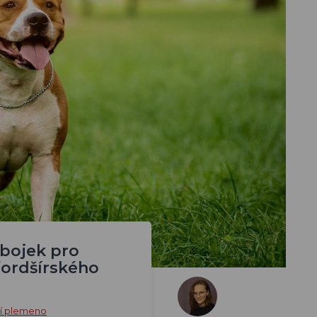
obojek pro
fordšírského
ní plemeno