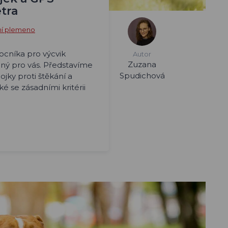
tra
ní plemeno
cníka pro výcvik
Autor
Zuzana
ený pro vás. Představíme
Spudichová
jky proti štěkání a
 se zásadními kritérii