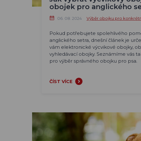
obojek pro anglického se
06. 08. 2024
Výběr obojku pro konkrét
Pokud potřebujete spolehlivého pomo
anglického setra, dnešní článek je urč
vám elektronické výcvikové obojky, obo
vyhledávací obojky. Seznámíme vás také
pro výběr správného obojku pro psa.
ČÍST VÍCE