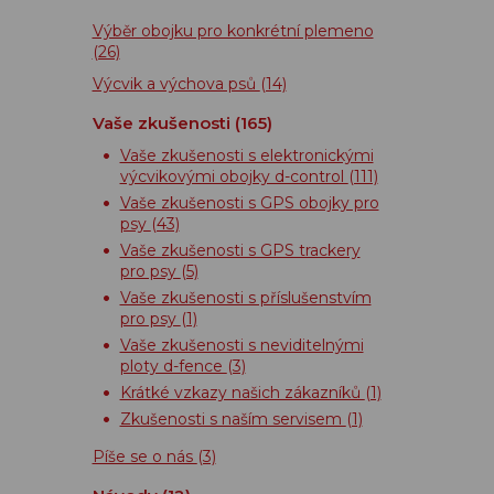
Výběr obojku pro konkrétní plemeno
(26)
Výcvik a výchova psů
(14)
Vaše zkušenosti
(165)
Vaše zkušenosti s elektronickými
výcvikovými obojky d-control
(111)
Vaše zkušenosti s GPS obojky pro
psy
(43)
Vaše zkušenosti s GPS trackery
pro psy
(5)
Vaše zkušenosti s příslušenstvím
pro psy
(1)
Vaše zkušenosti s neviditelnými
ploty d-fence
(3)
Krátké vzkazy našich zákazníků
(1)
Zkušenosti s naším servisem
(1)
Píše se o nás
(3)