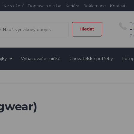
Ke stažení
Doprava a platba
Kariéra
Reklamace
Kontakt
T
Hledat
+
Po
jky
Vyhazovače míčků
Chovatelské potřeby
Fotop
gwear)