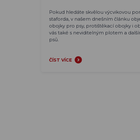
Pokud hledáte skvělou výcvikovou p
staforda, v našem dnešním článku obje
obojky pro psy, protištěkací obojky i
vás také s neviditelným plotem a dal
psů.
ČÍST VÍCE