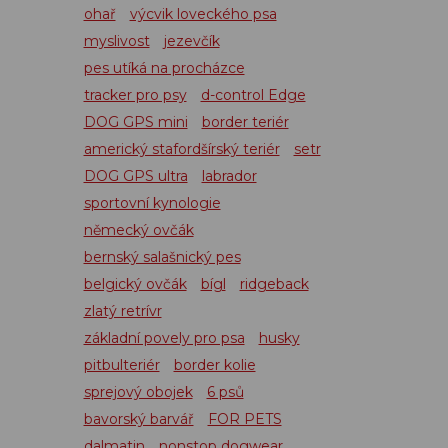
ohař
výcvik loveckého psa
myslivost
jezevčík
pes utíká na procházce
tracker pro psy
d-control Edge
DOG GPS mini
border teriér
americký stafordšírský teriér
setr
DOG GPS ultra
labrador
sportovní kynologie
německý ovčák
bernský salašnický pes
belgický ovčák
bígl
ridgeback
zlatý retrívr
základní povely pro psa
husky
pitbulteriér
border kolie
sprejový obojek
6 psů
bavorský barvář
FOR PETS
dalmatin
nonstop dogwear