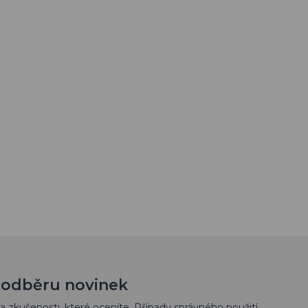
 k odběru novinek
a zkušenosti, které oceníte. Případy správného použití