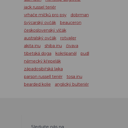
jack russel teriér
vrhače míčků pro psy
dobrman
švýcarský ovčák
beauceron
československý vlčák
australský ovčák
rotvajler
akita inu
shiba inu
čivava
tibetská doga
kokršpaněl
pudl
německý křepelák
západosibiřská lajka
parson russell teriér
tosa inu
bearded kolie
anglický bulteriér
Sledujte nás na