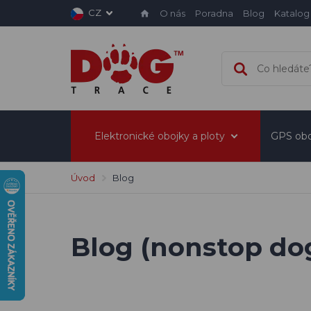
CZ
O nás
Poradna
Blog
Katalog
Elektronické obojky a ploty
GPS obo
Úvod
Blog
Blog (nonstop do