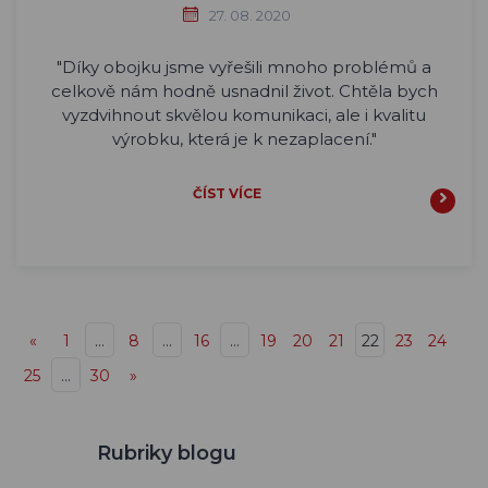
27. 08. 2020
"Díky obojku jsme vyřešili mnoho problémů a
celkově nám hodně usnadnil život. Chtěla bych
vyzdvihnout skvělou komunikaci, ale i kvalitu
výrobku, která je k nezaplacení."
ČÍST VÍCE
«
1
…
8
…
16
…
19
20
21
22
23
24
25
…
30
»
Rubriky blogu