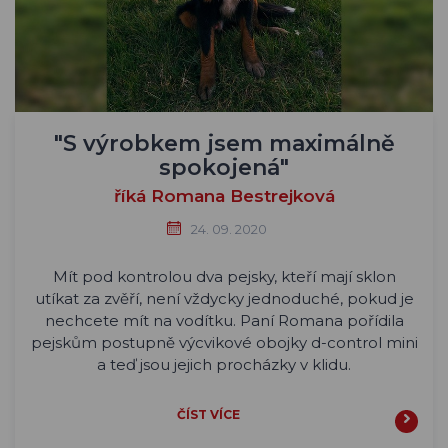
"S výrobkem jsem maximálně
spokojená"
říká Romana Bestrejková
24. 09. 2020
Mít pod kontrolou dva pejsky, kteří mají sklon
utíkat za zvěří, není vždycky jednoduché, pokud je
nechcete mít na vodítku. Paní Romana pořídila
pejskům postupně výcvikové obojky d-control mini
a teď jsou jejich procházky v klidu.
ČÍST VÍCE