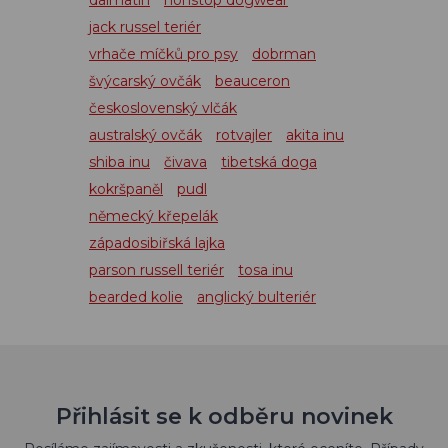
dalmatin
nonstop dogwear
jack russel teriér
vrhače míčků pro psy
dobrman
švýcarský ovčák
beauceron
československý vlčák
australský ovčák
rotvajler
akita inu
shiba inu
čivava
tibetská doga
kokršpaněl
pudl
německý křepelák
západosibiřská lajka
parson russell teriér
tosa inu
bearded kolie
anglický bulteriér
Přihlásit se k odběru novinek