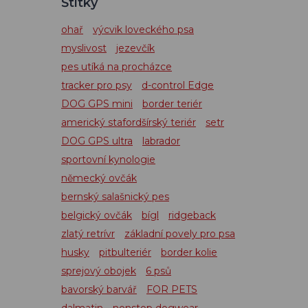
Štítky
ohař
výcvik loveckého psa
myslivost
jezevčík
pes utíká na procházce
tracker pro psy
d-control Edge
DOG GPS mini
border teriér
americký stafordšírský teriér
setr
DOG GPS ultra
labrador
sportovní kynologie
německý ovčák
bernský salašnický pes
belgický ovčák
bígl
ridgeback
zlatý retrívr
základní povely pro psa
husky
pitbulteriér
border kolie
sprejový obojek
6 psů
bavorský barvář
FOR PETS