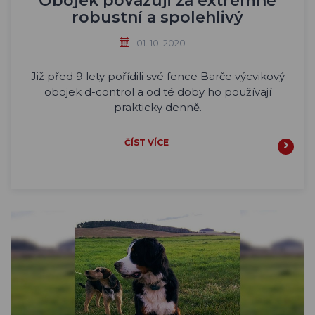
Obojek považuji za extrémně
robustní a spolehlivý
01. 10. 2020
Již před 9 lety pořídili své fence Barče výcvikový
obojek d-control a od té doby ho používají
prakticky denně.
ČÍST VÍCE