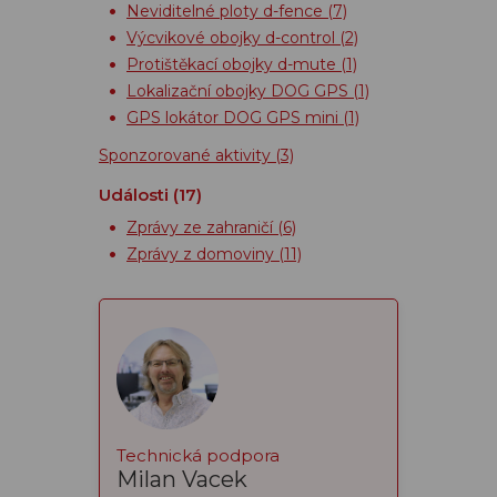
Neviditelné ploty d-fence
(7)
Výcvikové obojky d-control
(2)
Protištěkací obojky d-mute
(1)
Lokalizační obojky DOG GPS
(1)
GPS lokátor DOG GPS mini
(1)
Sponzorované aktivity
(3)
Události
(17)
Zprávy ze zahraničí
(6)
Zprávy z domoviny
(11)
Technická podpora
Milan Vacek