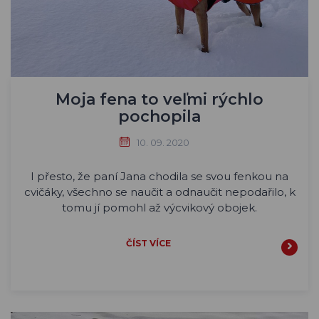
Moja fena to veľmi rýchlo
pochopila
10. 09. 2020
I přesto, že paní Jana chodila se svou fenkou na
cvičáky, všechno se naučit a odnaučit nepodařilo, k
tomu jí pomohl až výcvikový obojek.
ČÍST VÍCE