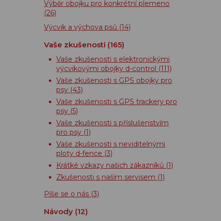
Výběr obojku pro konkrétní plemeno
(26)
Výcvik a výchova psů
(14)
Vaše zkušenosti
(165)
Vaše zkušenosti s elektronickými
výcvikovými obojky d-control
(111)
Vaše zkušenosti s GPS obojky pro
psy
(43)
Vaše zkušenosti s GPS trackery pro
psy
(5)
Vaše zkušenosti s příslušenstvím
pro psy
(1)
Vaše zkušenosti s neviditelnými
ploty d-fence
(3)
Krátké vzkazy našich zákazníků
(1)
Zkušenosti s naším servisem
(1)
Píše se o nás
(3)
Návody
(12)