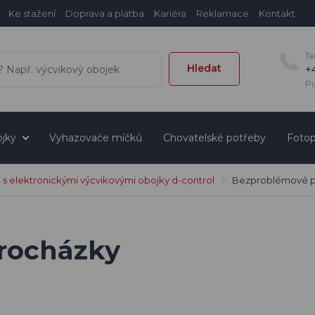
Ke stažení
Doprava a platba
Kariéra
Reklamace
Kontakt
T
Hledat
+
Po
jky
Vyhazovače míčků
Chovatelské potřeby
Fotop
 s elektronickými výcvikovými obojky d-control
Bezproblémové p
rocházky