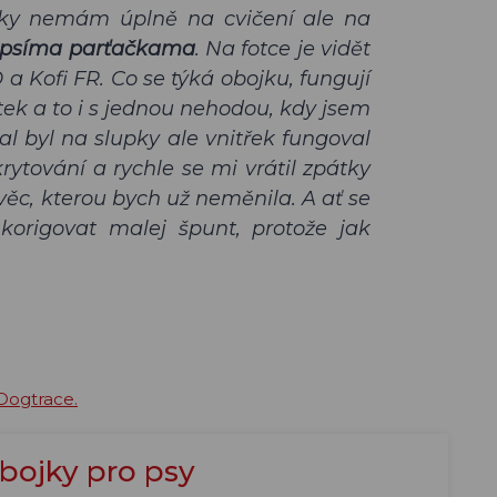
ojky nemám úplně na cvičení ale na
 psíma parťačkama
. Na fotce je vidět
 a Kofi FR. Co se týká obojku, fungují
ek a to i s jednou nehodou, kdy jsem
l byl na slupky ale vnitřek fungoval
rytování a rychle se mi vrátil zpátky
 věc, kterou bych už neměnila. A ať se
 korigovat malej špunt, protože jak
 Dogtrace.
bojky pro psy