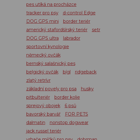
pes utíká na procházce
tracker pro psy
d-control Edge
DOG GPS mini
border teriér
americký stafordšírský teriér
setr
DOG GPS ultra
labrador
sportovní kynologie
německý ovčák
bernský salašnický pes
belgický ovčák
bígl
ridgeback
zlatý retrívr
základní povely pro psa
husky
pitbulteriér
border kolie
sprejový obojek
6 psů
bavorský barvář
FOR PETS
dalmatin
nonstop dogwear
jack russel teriér
vrhače míčků pro psy
dobrman