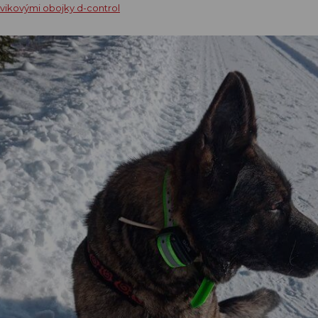
cvikovými obojky d-control