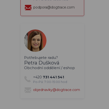
podpora@dogtrace.com
Potřebujete radu?
Petra Dušková
Obchodní oddělení / eshop
+420
731 441 541
Po-Pá: 7:00-15:00 hod
objednavky@dogtrace.com