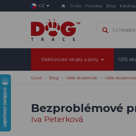
CZ
O nás
Poradna
Blog
Katalog
Elektronické obojky a ploty
GPS obo
Úvod
Blog
Vaše zkušenosti
Vaše zkušenosti
Bezproblémové p
Iva Peterková