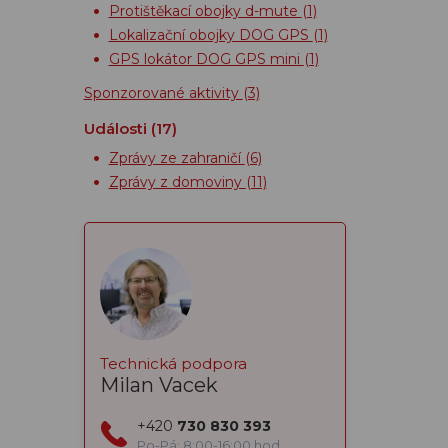
Protištěkací obojky d-mute
(1)
Lokalizační obojky DOG GPS
(1)
GPS lokátor DOG GPS mini
(1)
Sponzorované aktivity
(3)
Události
(17)
Zprávy ze zahraničí
(6)
Zprávy z domoviny
(11)
Technická podpora
Milan Vacek
+420
730 830 393
Po-Pá: 8:00-16:00 hod