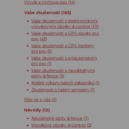
Výcvik a výchova psů
(14)
Vaše zkušenosti
(165)
Vaše zkušenosti s elektronickými
výcvikovými obojky d-control
(111)
Vaše zkušenosti s GPS obojky pro
psy
(43)
Vaše zkušenosti s GPS trackery
pro psy
(5)
Vaše zkušenosti s příslušenstvím
pro psy
(1)
Vaše zkušenosti s neviditelnými
ploty d-fence
(3)
Krátké vzkazy našich zákazníků
(1)
Zkušenosti s naším servisem
(1)
Píše se o nás
(3)
Návody
(12)
Neviditelné ploty d-fence
(7)
Výcvikové obojky d-control
(2)