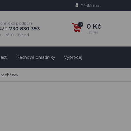
Přihlásit se
echnická podpora
0
0 Kč
420
730 830 393
s DPH
 - Pá: 8 - 16 hod.
asti
Pachové ohradníky
Výprodej
rocházky