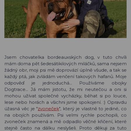
Jsem chovatelka bordeauxských dog, v tuto chvíli
mám doma pět šedesátikilových miláčků, sama nejsem
žádný obr, moji psi mě doprovází úplně všude, a tak se
každý ptá, jak zvládám venčení takových hafanů. Moje
odpověď je jednoduchá... Používáme obojky
Dogtrace... Já mám jistotu, že mi neutečou a oni si
mohou užívat společné vycházky, běhat si po louce,
lese nebo horách a všichni jsme spokojení. :) Opravdu
úžasná věc je "
zvoneček
", který je vlastně to jediné, co
na obojích používám. Psi velmi rychle pochopili, co
zvoneček znamená a mě odpadlo věčné křičení, které
stejně často na dálku neslyšeli. Proto děkuji za tuto