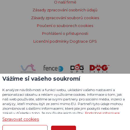
O naší firmě
Zásady zpracování osobních údajů
Zásady zpracování souborů cookies
Poučení o souborech cookies
Prohlášení o přístupnosti
Licenční podmínky Dogtrace GPS
Vážíme si vašeho soukromí
K analýze návštěvnosti a funkcí webu, ukládání vašeho nastavení a
personalizaci obsahu a reklam využíváme cookies. Informace o tom, jak
náš web používáte, sdílíme se svými partnery pro sociální média, inzerci a
analýzy, kteří mohou být ze zemí mimo EU. Partneři tyto údaje mohou
zkombinovat s dalšími informacemi, které jste jim poskytli nebo které
získali v důsledku toho, že používáte jejich služby.
Podrobné informace
Spravovat cookies