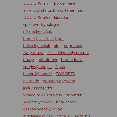
DOG GPS mini
border teriér
americký stafordšírský teriér
setr
DOG GPS ultra
labrador
sportovní kynologie
německý ovčák
bernský salašnický pes
belgický ovčák
bígl
ridgeback
zlatý retrívr
základní povely pro psa
husky
pitbulteriér
border kolie
sprejový obojek
6 psů
bavorský barvář
FOR PETS
dalmatin
nonstop dogwear
jack russel teriér
vrhače míčků pro psy
dobrman
švýcarský ovčák
beauceron
československý vlčák
australský ovčák
rotvajler
akita inu