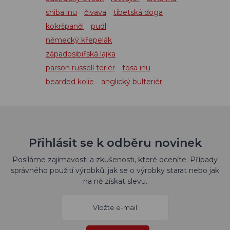
shiba inu
čivava
tibetská doga
kokršpaněl
pudl
německý křepelák
západosibiřská lajka
parson russell teriér
tosa inu
bearded kolie
anglický bulteriér
Přihlásit se k odběru novinek
Posíláme zajímavosti a zkušenosti, které oceníte. Případy
správného použití výrobků, jak se o výrobky starat nebo jak
na ně získat slevu.