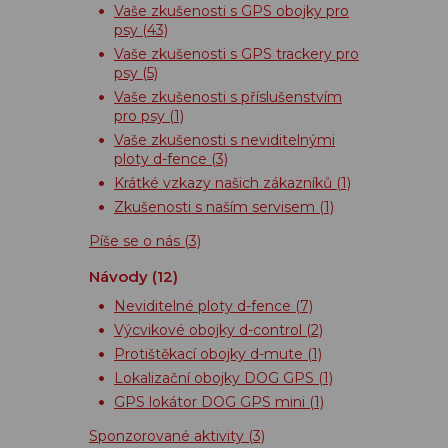
Vaše zkušenosti s GPS obojky pro
psy
(43)
Vaše zkušenosti s GPS trackery pro
psy
(5)
Vaše zkušenosti s příslušenstvím
pro psy
(1)
Vaše zkušenosti s neviditelnými
ploty d-fence
(3)
Krátké vzkazy našich zákazníků
(1)
Zkušenosti s naším servisem
(1)
Píše se o nás
(3)
Návody
(12)
Neviditelné ploty d-fence
(7)
Výcvikové obojky d-control
(2)
Protištěkací obojky d-mute
(1)
Lokalizační obojky DOG GPS
(1)
GPS lokátor DOG GPS mini
(1)
Sponzorované aktivity
(3)