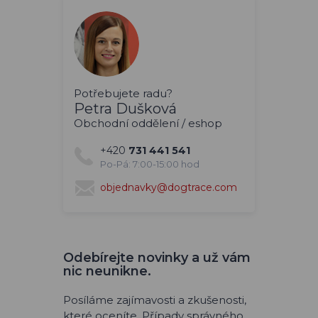
Potřebujete radu?
Petra Dušková
Obchodní oddělení / eshop
+420
731 441 541
Po-Pá: 7:00-15:00 hod
objednavky@dogtrace.com
Odebírejte novinky a už vám
nic neunikne.
Posíláme zajímavosti a zkušenosti,
které oceníte. Případy správného