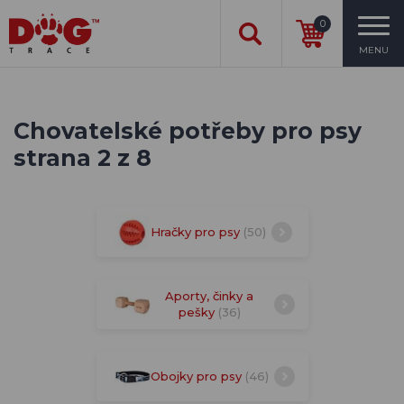
0
MENU
Chovatelské potřeby pro psy
strana 2 z 8
Hračky pro psy
(50)
Aporty, činky a
pešky
(36)
Obojky pro psy
(46)