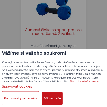
Gumová činka na aport pro psa,
modro-černá, 2 velikosti
Materiál: přírodní guma, nylon
Hmotnost: 160 g, 340 g
Vážíme si vašeho soukromí
K analýze návštěvnosti a funkcí webu, ukládání vašeho nastavení a
personalizaci obsahu a reklam využíváme cookies. Informace o tom, jak
od 129 Kč
náš web používáte, sdílíme se svými partnery pro sociální média, inzerci a
analýzy, kteří mohou být ze zemí mimo EU. Partneři tyto údaje mohou
SKLADEM VÍCE NEŽ 5 KS
zkombinovat s dalšími informacemi, které jste jim poskytli nebo které
získali v důsledku toho, že používáte jejich služby.
Podrobné informace
Spravovat cookies
Detail produktu
Pouze nezbytné cookies
Přijmout vše