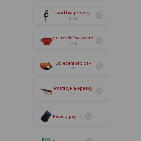
Vodítka pro psy
(26)
Cestování se psem
(25)
Oblečení pro psy
(7)
Postroje a opasky
(7)
Péče o psy
(4)