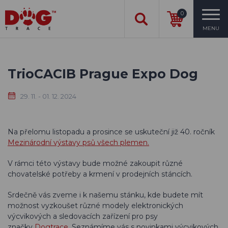
0
MENU
TrioCACIB Prague Expo Dog
29. 11. - 01. 12. 2024
Na přelomu listopadu a prosince se uskuteční již 40. ročník
Mezinárodní výstavy psů všech plemen.
V rámci této výstavy bude možné zakoupit různé
chovatelské potřeby a krmení v prodejních stáncích.
Srdečně vás zveme i k našemu stánku, kde budete mít
možnost vyzkoušet různé modely elektronických
výcvikových a sledovacích zařízení pro psy
značky
Dogtrace
. Seznámíme vás s novinkami výcvikových