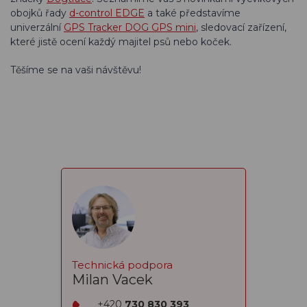
obojků řady
d-control EDGE
a také představíme
univerzální
GPS Tracker DOG GPS mini
, sledovací zařízení,
které jistě ocení každý majitel psů nebo koček.
Těšíme se na vaši návštěvu!
Technická podpora
Milan Vacek
+420
730 830 393