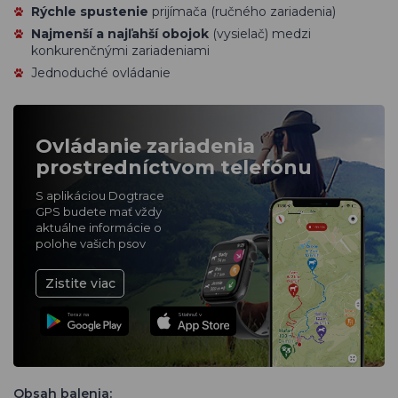
Rýchle spustenie
prijímača (ručného zariadenia)
Najmenší a najľahší obojok
(vysielač) medzi
konkurenčnými zariadeniami
Jednoduché ovládanie
Ovládanie zariadenia
prostredníctvom telefónu
S aplikáciou Dogtrace
GPS budete mať vždy
aktuálne informácie o
polohe vašich psov
Zistite viac
Teraz na
Stiahnuť v
Obsah balenia: