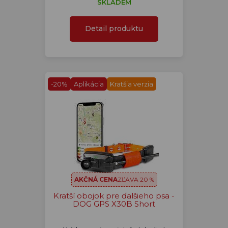
SKLADEM
Detail produktu
-20%
Aplikácia
Kratšia verzia
AKČNÁ CENA
ZĽAVA 20 %
Kratší obojok pre ďalšieho psa -
DOG GPS X30B Short