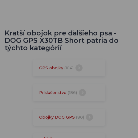
Kratší obojok pre ďalšieho psa -
DOG GPS X30TB Short patria do
týchto kategórií
GPS obojky
(104)
Príslušenstvo
(186)
Obojky DOG GPS
(80)