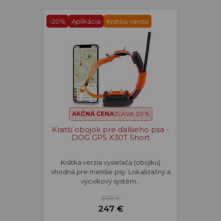
-20%
Aplikácia
Kratšia verzia
AKČNÁ CENA
ZĽAVA 20 %
Kratší obojok pre ďalšieho psa -
DOG GPS X30T Short
Krátka verzia vysielača (obojku)
vhodná pre menšie psy. Lokalizačný a
výcvikový systém…
309 €
247 €