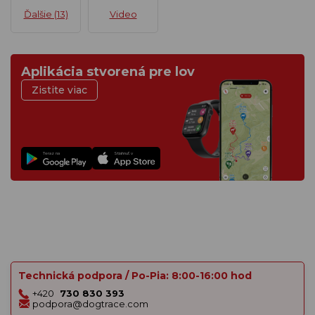
Ďalšie (13)
Video
Aplikácia stvorená pre lov
Zistite viac
Teraz na
Stiahnuť v
Technická podpora / Po-Pia: 8:00-16:00 hod
+420
730 830 393
podpora@dogtrace.com