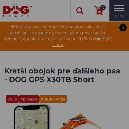
0
MENU
📢 Vyberte svojmu psímu kamarátovi výcvikovú
pomôcku, inteligentný tracker alebo novú hračku.
Vybrané produkty sú teraz so zľavou 20 %.🐾🐶❤️
Zistiť
viac »
Kratší obojok pre ďalšieho psa
- DOG GPS X30TB Short
-20%
Aplikácia
Kratšia verzia