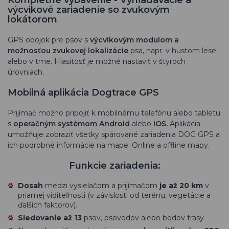
Kompletné vybavenie - Vyhľadávacie a
výcvikové zariadenie so zvukovým
lokátorom
GPS obojok pre psov s
výcvikovým modulom a
možnosťou zvukovej lokalizácie
psa, napr. v hustom lese
alebo v tme. Hlasitosť je možné nastaviť v štyroch
úrovniach.
Mobilná aplikácia Dogtrace GPS
Prijímač možno pripojiť k mobilnému telefónu alebo tabletu
s
operačným systémom Android
alebo
iOS.
Aplikácia
umožňuje zobraziť všetky spárované zariadenia DOG GPS a
ich podrobné informácie na mape. Online a offline mapy.
Funkcie zariadenia:
Dosah
medzi vysielačom a prijímačom
je až 20 km
v
priamej viditeľnosti (v závislosti od terénu, vegetácie a
ďalších faktorov).
Sledovanie až 13
psov, psovodov alebo bodov trasy