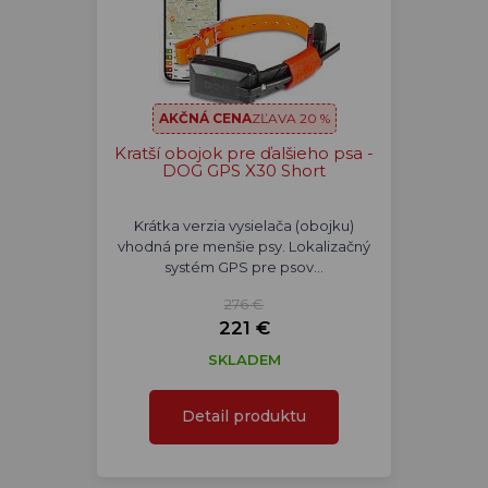
AKČNÁ CENA
ZĽAVA 20 %
Kratší obojok pre ďalšieho psa -
DOG GPS X30 Short
Krátka verzia vysielača (obojku)
vhodná pre menšie psy. Lokalizačný
systém GPS pre psov…
276 €
221 €
SKLADEM
Detail produktu