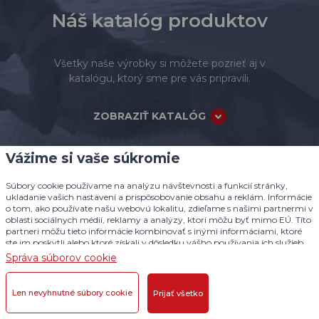
Náš katalóg produktov
Všetky naše výrobky si môžete pozrieť aj v
katalógu, ktorý sme pre vás pripravili.
ZOBRAZIŤ KATALÓG
Vážime si vaše súkromie
Súbory cookie používame na analýzu návštevnosti a funkcií stránky,
ukladanie vašich nastavení a prispôsobovanie obsahu a reklám. Informácie
Prihláste sa na odber našich
o tom, ako používate našu webovú lokalitu, zdieľame s našimi partnermi v
noviniek
oblasti sociálnych médií, reklamy a analýzy, ktorí môžu byť mimo EÚ. Títo
partneri môžu tieto informácie kombinovať s inými informáciami, ktoré
ste im poskytli alebo ktoré získali v dôsledku vášho používania ich služieb.
Posielame vám zaujímavé fakty a zážitky, ktoré oceníte.
Podrobné informácie
Správa súborov cookie
Príklady, ako správne používať výrobky, ako sa o ne starať
alebo ako na ne získať zľavu.
Len nevyhnutné súbory cookie
Prijať všetko