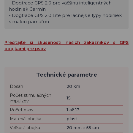
- Dogtrace GPS 2.0 pre väčšinu inteligentných
hodiniek Garmin
- Dogtrace GPS 2.0 Lite pre lacnejšie typy hodiniek
s malou pamäťou
Prečítajte si skúsenosti našich zákazníkov s GPS
obojkami pre psov
Technické parametre
Dosah
20 km
Počet stimulačných
15
impulzov
Počet psov
1 až 13
Materiál obojka
plast
Veľkosť obojka
20 mm × 55 cm