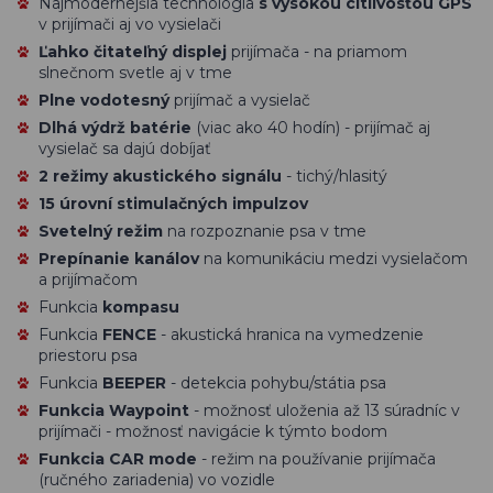
Najmodernejšia technológia
s vysokou citlivosťou GPS
v prijímači aj vo vysielači
Ľahko čitateľný displej
prijímača - na priamom
slnečnom svetle aj v tme
Plne vodotesný
prijímač a vysielač
Dlhá výdrž batérie
(viac ako 40 hodín) - prijímač aj
vysielač sa dajú dobíjať
2 režimy akustického signálu
- tichý/hlasitý
15 úrovní stimulačných impulzov
Svetelný režim
na rozpoznanie psa v tme
Prepínanie kanálov
na komunikáciu medzi vysielačom
a prijímačom
Funkcia
kompasu
Funkcia
FENCE
- akustická hranica na vymedzenie
priestoru psa
Funkcia
BEEPER
- detekcia pohybu/státia psa
Funkcia Waypoint
- možnosť uloženia až 13 súradníc v
prijímači - možnosť navigácie k týmto bodom
Funkcia CAR mode
- režim na používanie prijímača
(ručného zariadenia) vo vozidle