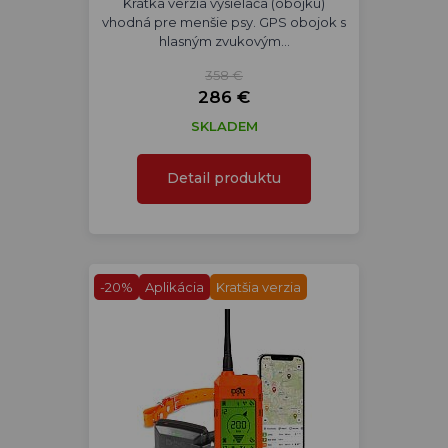
Krátka verzia vysielača (obojku)
vhodná pre menšie psy. GPS obojok s
hlasným zvukovým…
358 €
286 €
SKLADEM
Detail produktu
-20%
Aplikácia
Kratšia verzia