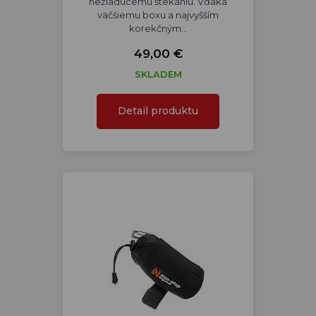
nežiaducemu štekaniu. Vďaka
väčšiemu boxu a najvyšším
korekčným…
49,00 €
SKLADEM
Detail produktu