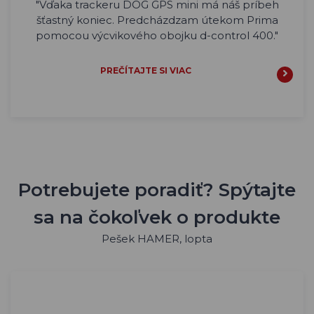
"Vďaka trackeru DOG GPS mini má náš príbeh
šťastný koniec. Predcházdzam útekom Prima
pomocou výcvikového obojku d-control 400."
PREČÍTAJTE SI VIAC
Potrebujete poradiť? Spýtajte
sa na čokoľvek o produkte
Pešek HAMER, lopta