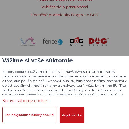
Vyhlásenie o prístupnosti
Licenčné podmienky Dogtrace GPS
Vážime si vaše súkromie
Súbory cookie používame na analýzu návštevnosti a funkcií stránky,
ukladanie vašich nastavení a prispôsobovanie obsahu a reklám. Informácie
o tom, ako používate našu webovú lokalitu, zdieľame s našimi partnermi v
oblasti sociálnych médií, reklamy a analýzy, ktorí môžu byť mimo EÚ. Títo
partneri môžu tieto informácie kombinovať s inými informáciami, ktoré
ste im poskytli alebo ktoré získali v dôsledku vášho používania ich služieb.
Podrobné informácie
Správa súborov cookie
© 2004 - 2026 VNT electronics s.r.o., všetky práva vyhradené
Grafický dizajn
KošnarDesign.cz
a redakčný systém
Len nevyhnutné súbory cookie
Prijať všetko
CZECHGROUP.cz