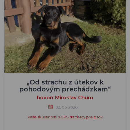
„Od strachu z útekov k
pohodovým prechádzkam“
hovorí Miroslav Chum
02. 06. 2026
Vaše skúsenosti s GPS trackery pre psov