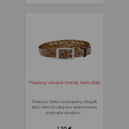
Plastový obojok hnedý, kamufláž
Plastový, ľahko umývateľný obojok
BEZ OKA.Vhodný pre elektronické
prijímače obojkov.…
1,20 €