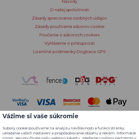
Návody
O našej spoločnosti
Zásady spracovania osobných údajov
Zásady používania súborov cookie
Poučenie o súboroch cookies
Vyhlásenie o prístupnosti
Licenčné podmienky Dogtrace GPS
Vážime si vaše súkromie
Súbory cookie používame na analýzu návštevnosti a funkcií stránky,
ukladanie vašich nastavení a prispôsobovanie obsahu a reklám. Informácie
o tom, ako používate našu webovú lokalitu, zdieľame s našimi partnermi v