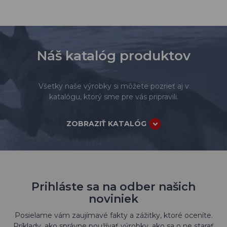
Náš katalóg produktov
Všetky naše výrobky si môžete pozrieť aj v
katalógu, ktorý sme pre vás pripravili.
ZOBRAZIŤ KATALÓG
Prihláste sa na odber našich
noviniek
Posielame vám zaujímavé fakty a zážitky, ktoré oceníte.
Príklady, ako správne používať výrobky, ako sa o ne starať