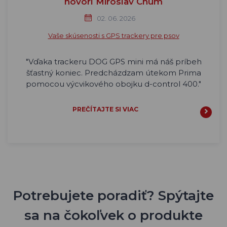
hovorí Miroslav Chum
02. 06. 2026
Vaše skúsenosti s GPS trackery pre psov
"Vďaka trackeru DOG GPS mini má náš príbeh
šťastný koniec. Predcházdzam útekom Prima
pomocou výcvikového obojku d-control 400."
PREČÍTAJTE SI VIAC
Potrebujete poradiť? Spýtajte
sa na čokoľvek o produkte