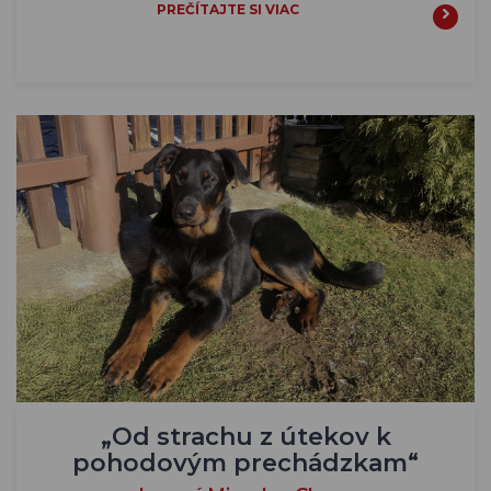
PREČÍTAJTE SI VIAC
„Od strachu z útekov k
pohodovým prechádzkam“