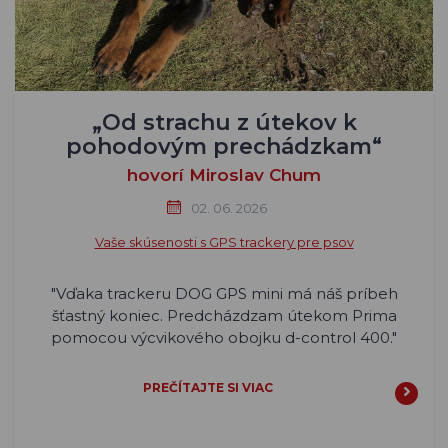
„Od strachu z útekov k
pohodovým prechádzkam“
hovorí Miroslav Chum
02. 06. 2026
Vaše skúsenosti s GPS trackery pre psov
"Vďaka trackeru DOG GPS mini má náš príbeh
šťastný koniec. Predcházdzam útekom Prima
pomocou výcvikového obojku d-control 400."
PREČÍTAJTE SI VIAC