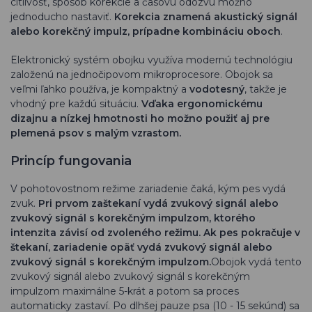
citlivosť, spôsob korekcie a časovú odozvu možno
jednoducho nastaviť.
Korekcia znamená akustický signál
alebo korekčný impulz, prípadne kombináciu oboch
.
Elektronický systém obojku využíva modernú technológiu
založenú na jednočipovom mikroprocesore. Obojok sa
veľmi ľahko používa, je kompaktný a
vodotesný
, takže je
vhodný pre každú situáciu.
Vďaka ergonomickému
dizajnu a nízkej hmotnosti ho možno použiť aj pre
plemená psov s malým vzrastom.
Princíp fungovania
V pohotovostnom režime zariadenie čaká, kým pes vydá
zvuk.
Pri prvom zaštekaní vydá zvukový signál alebo
zvukový signál s korekčným impulzom, ktorého
intenzita závisí od zvoleného režimu. Ak pes pokračuje v
štekaní, zariadenie opäť vydá zvukový signál alebo
zvukový signál s korekčným impulzom.
Obojok vydá tento
zvukový signál alebo zvukový signál s korekčným
impulzom maximálne 5-krát a potom sa proces
automaticky zastaví. Po dlhšej pauze psa (10 - 15 sekúnd) sa