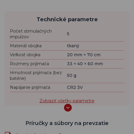
Technické parametre
Počet stimulačných
5
impulzov
Materiál obojka
tkaný
Veľkosť obojka
20 mm × 70 cm
Rozmery prijímača
33 × 40 × 60 mm
Hmotnosť prijímača (bez
50 g
batérie)
Napájanie prijímača
CR2 3V
Zobraziť všetky parametre
Príručky a súbory na prevzatie