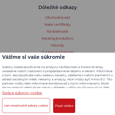
Dôležité odkazy
Obchodná sieť
Naše certifikáty
Na stiahnutie
Katalóg produktov
Návody
O našej spoločnosti
Vážime si vaše súkromie
Zásady spracovania osobných údajov
Zásady používania súborov cookie
Súbory cookie používame na analýzu návštevnosti a funkcií stránky,
ukladanie vašich nastavení a prispôsobovanie obsahu a reklám. Informácie
Poučenie o súboroch cookies
o tom, ako používate našu webovú lokalitu, zdieľame s našimi partnermi v
oblasti sociálnych médií, reklamy a analýzy, ktorí môžu byť mimo EÚ. Títo
Vyhlásenie o prístupnosti
partneri môžu tieto informácie kombinovať s inými informáciami, ktoré
Licenčné podmienky Dogtrace GPS
ste im poskytli alebo ktoré získali v dôsledku vášho používania ich služieb.
Podrobné informácie
Správa súborov cookie
Len nevyhnutné súbory cookie
Prijať všetko