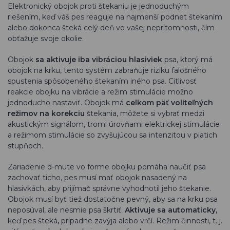
Elektronický obojok proti štekaniu je jednoduchým
riešením, keď váš pes reaguje na najmenší podnet štekaním
alebo dokonca šteká celý deň vo vašej neprítomnosti, čím
obťažuje svoje okolie.
Obojok
sa
aktivuje iba vibráciou hlasiviek
psa, ktorý má
obojok na krku, tento systém zabraňuje riziku falošného
spustenia spôsobeného štekaním iného psa. Citlivosť
reakcie obojku na vibrácie a režim stimulácie možno
jednoducho nastaviť. Obojok má
celkom päť voliteľných
režimov na korekciu
štekania, môžete si vybrať medzi
akustickým signálom, tromi úrovňami elektrickej stimulácie
a režimom stimulácie so zvyšujúcou sa intenzitou v piatich
stupňoch.
Zariadenie d-mute vo forme obojku pomáha naučiť psa
zachovať ticho, pes musí mať obojok nasadený na
hlasivkách, aby prijímač správne vyhodnotil jeho štekanie.
Obojok musí byť tiež dostatočne pevný, aby sa na krku psa
neposúval, ale nesmie psa škrtiť.
Aktivuje sa automaticky,
keď pes šteká
,
prípadne zavýja alebo vrčí. Režim činnosti, t. j.