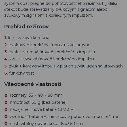
systém opäť prepne do pohotovostného režimu, t. j. ďalší
štekot bude sprevádzaný zvukovým signálom alebo
zvukovým signálom s korekčným impulzom.
Prehľad režimov
len zvuková korekcia
zvukový + korekčný impulz nízkej úrovne
zvuk + stredná úroveň korekčného impulzu
zvuk + vysoká úroveň korekčného impulzu
zvuk + korekčný impulz v piatich zvyšujúcich sa úrovniach
funkčný test
Všeobecné vlastnosti
rozmery: 33 × 40 × 60 mm
hmotnosť: 50 g (bez batérie)
napájanie: lítiová batéria CR2 3 V
životnosť batérie 6 mesiacov v pohotovostnom režime
nastaviteľný obvod krku: 18 až 50 cm