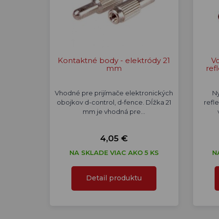
Kontaktné body - elektródy 21
Vo
mm
ref
Vhodné pre prijímače elektronických
Ny
obojkov d-control, d-fence. Dĺžka 21
refl
mm je vhodná pre…
4,05 €
NA SKLADE VIAC AKO 5 KS
N
Detail produktu