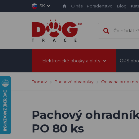
SK
O nás
Poradenstvo
Blog
Kat
Elektronické obojky a ploty
GPS obo
Domov
Pachové ohradníky
Ochrana pred me
Pachový ohradník
PO 80 ks