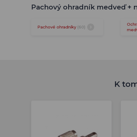
Pachový ohradník medveď + no
Ochr
Pachové ohradníky
(60)
med
K tom