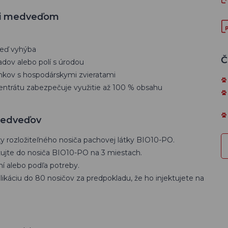
oti medveďom
veď vyhýba
Č
ov alebo polí s úrodou
enkov s hospodárskymi zvieratami
entrátu zabezpečuje využitie až 100 % obsahu
medveďov
ky rozložiteľného nosiča pachovej látky BIO10-PO.
ektujte do nosiča BIO10-PO na 3 miestach.
ní alebo podľa potreby.
likáciu do 80 nosičov za predpokladu, že ho injektujete na