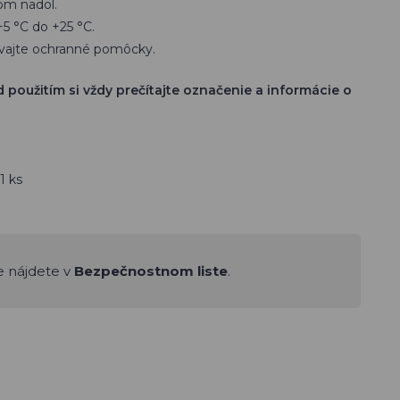
nom nadol.
+5 °C do +25 °C.
žívajte ochranné pomôcky.
použitím si vždy prečítajte označenie a informácie o
1 ks
e nájdete v
Bezpečnostnom liste
.