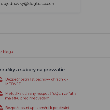
objednavky@dogtrace.com
 z blogu
ríručky a súbory na prevzatie
Bezpečnostní list pachový ohradník -
MEDVĚD
Metodika ochrany hospodářských zvířat a
majetku před medvědem
Bezpečnostní upozornění k používání