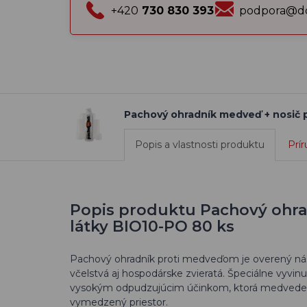
+420
730 830 393
podpora@do
Pachový ohradník medveď + nosič 
Popis a vlastnosti produktu
Prír
Popis produktu Pachový ohra
látky BIO10-PO 80 ks
Pachový ohradník proti medveďom je overený nást
včelstvá aj hospodárske zvieratá. Špeciálne vyvin
vysokým odpudzujúcim účinkom, ktorá medvede 
vymedzený priestor.