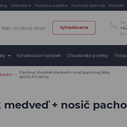
alóg
Stiahnite si
Preprava a platba
Formulár sťažnosti
Kontakt
Tec
Vyhľadávanie
+4
Po -
jky
Vyhadzovače loptičiek
Chovateľské potreby
Fotop
Pachový ohradník medveď + nosič pachovej látky
dveďmi
BIO10-PO 80 ks
 medveď + nosič pachov