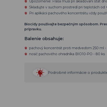
Upozornenie: Fľaša musí pri skladovaní stáť d
Skladujte v suchom prostredí pri teplotách od 
Pri aplikácii pachového koncentrátu vždy pou
Biocídy používajte bezpečným spôsobom. Pred 
prípravku.
Balenie obsahuje:
pachový koncentrát proti medveďom 250 ml - 
nosič pachového ohradníka BIO10-PO - 80 ks
Podrobné informácie o produkt