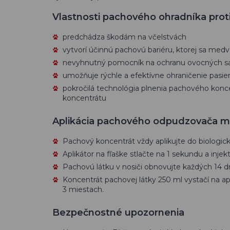
Vlastnosti pachového ohradníka pr
predchádza škodám na včelstvách
vytvorí účinnú pachovú bariéru, ktorej sa med
nevyhnutný pomocník na ochranu ovocných sad
umožňuje rýchle a efektívne ohraničenie pasi
pokročilá technológia plnenia pachového konc
koncentrátu
Aplikácia pachového odpudzovača 
Pachový koncentrát vždy aplikujte do biologic
Aplikátor na fľaške stlačte na 1 sekundu a inj
Pachovú látku v nosiči obnovujte každých 14 d
Koncentrát pachovej látky 250 ml vystačí na ap
3 miestach.
Bezpečnostné upozornenia