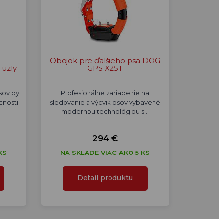
Obojok pre ďalšieho psa DOG
 uzly
GPS X25T
sov by
Profesionálne zariadenie na
nosti.
sledovanie a výcvik psov vybavené
modernou technológiou s…
294 €
KS
NA SKLADE VIAC AKO 5 KS
Detail produktu