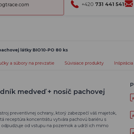
+420
731 441 541
gtrace.com
pachovej látky BIO10-PO 80 ks
učky a súbory na prevzatie
Súvisiace produkty
Inšpirácia
P
dník medveď + nosič pachovej
roj preventívnej ochrany, ktorý zabezpečí váš majetok,
utá receptúra koncentrátu vytvára pachovú bariéru s
odpudzuje od vstupu na pozemok a udrží ich mimo