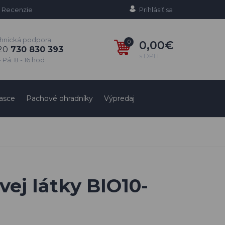
Recenzie
Prihlásiť sa
hnická podpora
0
0,00€
20
730 830 393
s DPH
 Pá: 8 - 16 hod
asce
Pachové ohradníky
Výpredaj
ej látky BIO10-