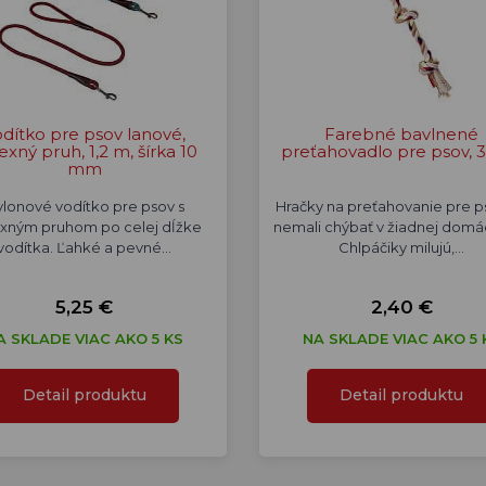
dítko pre psov lanové,
Farebné bavlnené
lexný pruh, 1,2 m, šírka 10
preťahovadlo pre psov, 3
mm
lonové vodítko pre psov s
Hračky na preťahovanie pre p
exným pruhom po celej dĺžke
nemali chýbať v žiadnej domác
vodítka. Ľahké a pevné…
Chlpáčiky milujú,…
5,25 €
2,40 €
A SKLADE VIAC AKO 5 KS
NA SKLADE VIAC AKO 5 
Detail produktu
Detail produktu