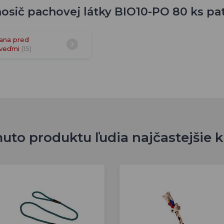
sič pachovej látky BIO10-PO 80 ks patr
ana pred
veďmi
(15)
uto produktu ľudia najčastejšie 