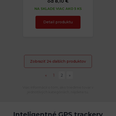
od 8,10 €
NA SKLADE VIAC AKO 5 KS
Detail produktu
Zobraziť 24 ďalších produktov
«
1
2
»
Viac informácií o tom, ako triedime tovar v
jednotlivých kategóriách, nájdete tu.
Inteligentné GPS trackery