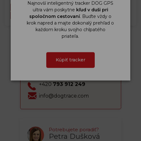
Lokátory
Najnovší inteligentný tracker DOG GPS
DOG GPS mini
ultra vám poskytne
kľud v duši pri
DOG GPS ultra
spoločnom cestovaní
. Buďte vždy o
krok napred a majte dokonalý prehľad o
každom kroku svojho chlpatého
priateľa.
Kúpiť tracker
Technická podpora
Marek Matějka
+420
793 912 249
info@dogtrace.com
Potrebujete poradiť?
Petra Dušková