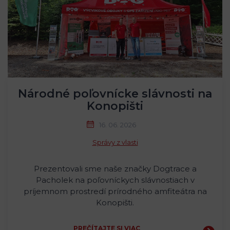
Národné poľovnícke slávnosti na
Konopišti
16. 06. 2026
Správy z vlasti
Prezentovali sme naše značky Dogtrace a
Pacholek na poľovníckych slávnostiach v
príjemnom prostredí prírodného amfiteátra na
Konopišti.
PREČÍTAJTE SI VIAC