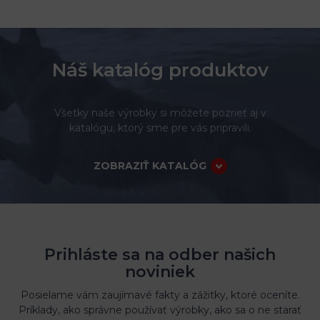
Náš katalóg produktov
Všetky naše výrobky si môžete pozrieť aj v
katalógu, ktorý sme pre vás pripravili.
ZOBRAZIŤ KATALÓG
Prihláste sa na odber našich
noviniek
Posielame vám zaujímavé fakty a zážitky, ktoré oceníte.
Príklady, ako správne používať výrobky, ako sa o ne starať