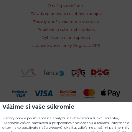
O našej spoločnosti
Zásady spracovania osobných údajov
Zásady používania súborov cookie
Poučenie o súboroch cookies
Vyhlásenie o prístupnosti
Licenčné podmienky Dogtrace GPS
Vážime si vaše súkromie
Súbory cookie používame na analýzu návštevnosti a funkcií stránky,
ukladanie vašich nastavení a prispôsobovanie obsahu a reklám. Informácie
o tom, ako používate našu webovú lokalitu, zdieľame s našimi partnermi v