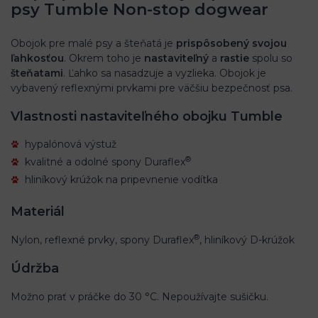
psy Tumble Non-stop dogwear
Obojok pre malé psy a šteňatá je
prispôsobený svojou
ľahkosťou
. Okrem toho je
nastaviteľný
a
rastie
spolu so
šteňatami
. Ľahko sa nasadzuje a vyzlieka. Obojok je
vybavený reflexnými prvkami pre väčšiu bezpečnosť psa.
Vlastnosti nastaviteľného obojku Tumble
hypalónová výstuž
®
kvalitné a odolné spony Duraflex
hliníkový krúžok na pripevnenie vodítka
Materiál
®
Nylon, reflexné prvky, spony Duraflex
, hliníkový D-krúžok
Údržba
Možno prať v práčke do 30 °C. Nepoužívajte sušičku.