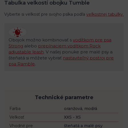
Tabuľka veľkostí obojku Tumble
Vyberte si veľkosť pre svojho psíka podľa
veľkostnej tabuľky.
Obojok možno kombinovať s
vodítkom pre psa
Strong
alebo
prepínaciem vodítkom Rock
adjustable leash
. V našej ponuke pre malé psy a
šteňatá si môžete vybrať
nastaviteľný postroj pre
psa Ramble
.
Technické parametre
Farba
oranžová, modrá
Veľkosť
XXS - XS
Vhodné pre
šteňatá a malé psy