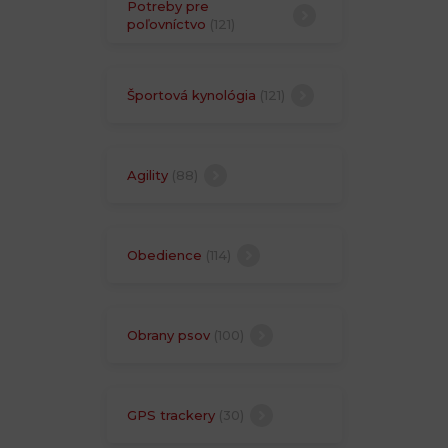
Potreby pre
poľovníctvo
(121)
Športová kynológia
(121)
Agility
(88)
Obedience
(114)
Obrany psov
(100)
GPS trackery
(30)