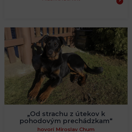
„Od strachu z útekov k
pohodovým prechádzkam“
hovorí Miroslav Chum