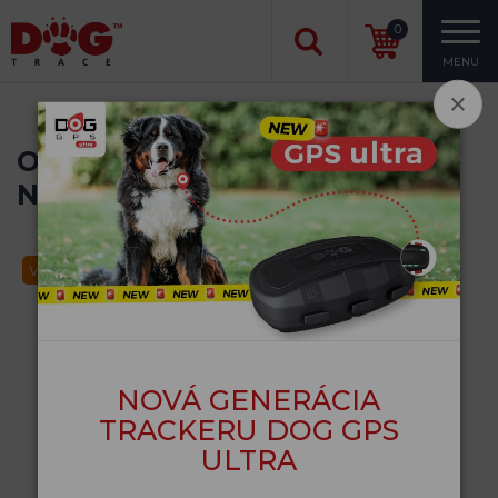
0
MENU
Obojok pre malé psy Tumble
Non-stop dogwear
Výpredaj
NOVÁ GENERÁCIA
TRACKERU DOG GPS
ULTRA