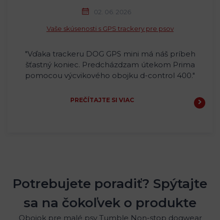
02. 06. 2026
Vaše skúsenosti s GPS trackery pre psov
"Vďaka trackeru DOG GPS mini má náš príbeh
šťastný koniec. Predcházdzam útekom Prima
pomocou výcvikového obojku d-control 400."
PREČÍTAJTE SI VIAC
Potrebujete poradiť? Spýtajte
sa na čokoľvek o produkte
Obojok pre malé psy Tumble Non-stop dogwear