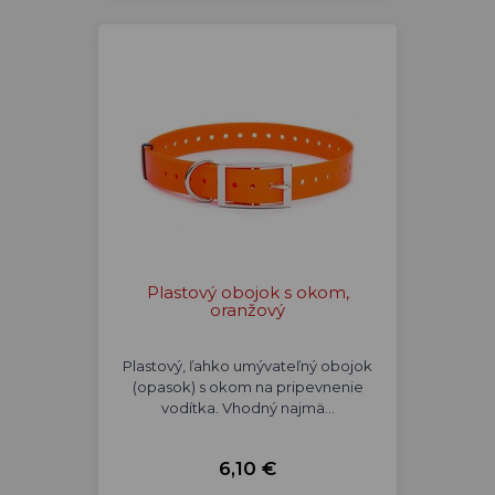
Plastový obojok s okom,
oranžový
Plastový, ľahko umývateľný obojok
(opasok) s okom na pripevnenie
vodítka. Vhodný najmä…
6,10 €