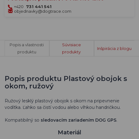
+420
731 441 541
objednavky@dogtrace.com
Popis a vlastnosti
Súvisiace
Inšpirácia z blogu
produktu
produkty
Popis produktu Plastový obojok s
okom, ružový
Ružový lesklý plastový obojok s okom na pripevnenie
vodítka.
Ľahko sa čistí vodou alebo vlhkou handričkou.
Kompatibilný so
sledovacím zariadením DOG GPS
.
Materiál