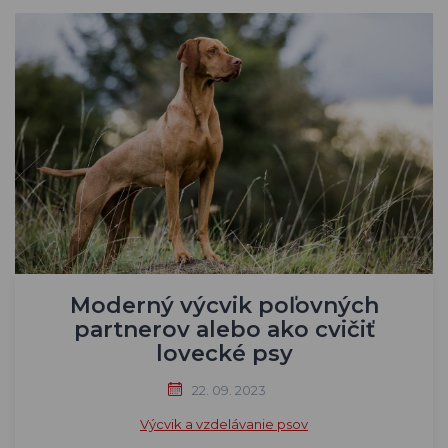
Moderný výcvik poľovných
partnerov alebo ako cvičiť
lovecké psy
22. 09. 2023
Výcvik a vzdelávanie psov