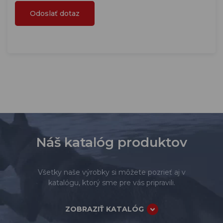
Náš katalóg produktov
Všetky naše výrobky si môžete pozrieť aj v
katalógu, ktorý sme pre vás pripravili.
ZOBRAZIŤ KATALÓG