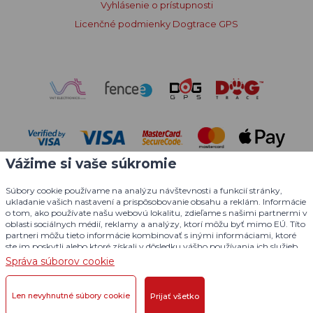
Vyhlásenie o prístupnosti
Licenčné podmienky Dogtrace GPS
Vážime si vaše súkromie
Súbory cookie používame na analýzu návštevnosti a funkcií stránky,
ukladanie vašich nastavení a prispôsobovanie obsahu a reklám. Informácie
o tom, ako používate našu webovú lokalitu, zdieľame s našimi partnermi v
oblasti sociálnych médií, reklamy a analýzy, ktorí môžu byť mimo EÚ. Títo
partneri môžu tieto informácie kombinovať s inými informáciami, ktoré
© 2004 - 2026 VNT electronics s.r.o., všetky práva vyhradené
ste im poskytli alebo ktoré získali v dôsledku vášho používania ich služieb.
Podrobné informácie
Správa súborov cookie
Grafický dizajn
KošnarDesign.cz
a redakčný systém
CZECHGROUP.cz
Len nevyhnutné súbory cookie
Prijať všetko