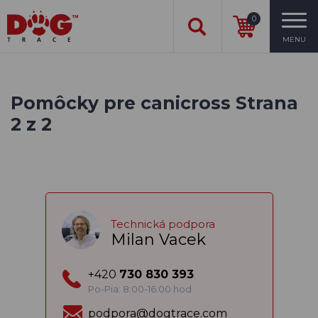
0
MENU
Pomôcky pre canicross Strana
2 z 2
Technická podpora
Milan Vacek
+420
730 830 393
Po-Pia: 8:00-16:00 hod
podpora@dogtrace.com