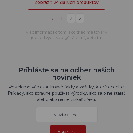
Zobraziť 24 ďalších produktov
«
1
2
»
Viac informácií o tom, ako triedime tovar v
jednotlivých kategóriách, nájdete tu.
Prihláste sa na odber našich
noviniek
Posielame vám zaujímavé fakty a zážitky, ktoré oceníte.
Príklady, ako správne používať výrobky, ako sa o ne starať
alebo ako na ne získať zľavu.
Prihlásiť sa