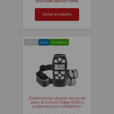
DOČASNE NEDOSTUPNÉ
Detail produktu
E-RING
Nový
Dobíjacie
Elektronický obojok na výcvik
psov d-control Edge 650R s
prstienkovým ovládačom