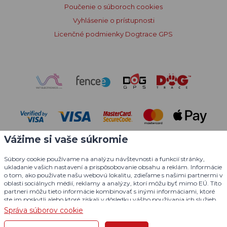
Poučenie o súboroch cookies
Vyhlásenie o prístupnosti
Licenčné podmienky Dogtrace GPS
Vážime si vaše súkromie
Súbory cookie používame na analýzu návštevnosti a funkcií stránky,
ukladanie vašich nastavení a prispôsobovanie obsahu a reklám. Informácie
o tom, ako používate našu webovú lokalitu, zdieľame s našimi partnermi v
oblasti sociálnych médií, reklamy a analýzy, ktorí môžu byť mimo EÚ. Títo
© 2004 - 2026 VNT electronics s.r.o., všetky práva vyhradené
partneri môžu tieto informácie kombinovať s inými informáciami, ktoré
ste im poskytli alebo ktoré získali v dôsledku vášho používania ich služieb.
Grafický dizajn
KošnarDesign.cz
a redakčný systém
Podrobné informácie
Správa súborov cookie
CZECHGROUP.cz