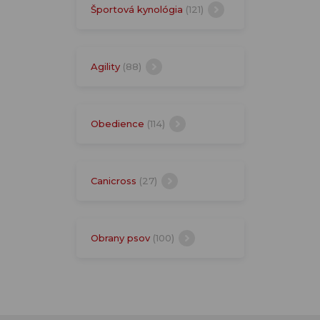
Športová kynológia
(121)
Agility
(88)
Obedience
(114)
Canicross
(27)
Obrany psov
(100)