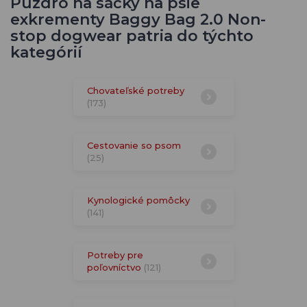
Puzdro na sáčky na psie
exkrementy Baggy Bag 2.0 Non-
stop dogwear patria do týchto
kategórií
Chovateľské potreby
(173)
Cestovanie so psom
(25)
Kynologické pomôcky
(141)
Potreby pre
poľovníctvo
(121)