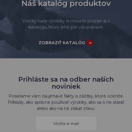
Náš katalóg produktov
Všetky naše výrobky si môžete pozrieť aj v
katalógu, ktorý sme pre vás pripravili.
ZOBRAZIŤ KATALÓG
Prihláste sa na odber našich
noviniek
Posielame vám zaujímavé fakty a zážitky, ktoré oceníte.
Príklady, ako správne používať výrobky, ako sa o ne starať
alebo ako na ne získať zľavu.