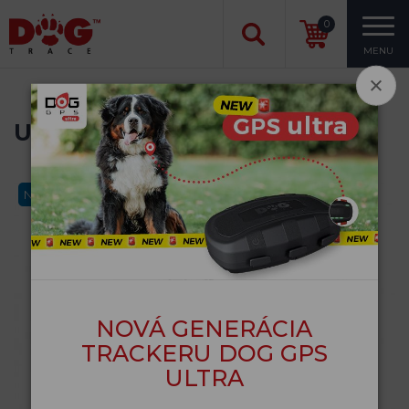
0
MENU
Uväzovací kolík pre psa
Nový
NOVÁ GENERÁCIA
TRACKERU DOG GPS
ULTRA