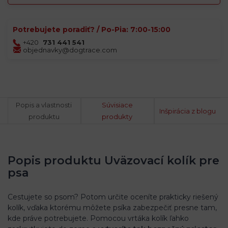
Potrebujete poradiť? / Po-Pia: 7:00-15:00
+420
731 441 541
objednavky@dogtrace.com
Popis a vlastnosti
Súvisiace
Inšpirácia z blogu
produktu
produkty
Popis produktu Uväzovací kolík pre
psa
Cestujete so psom? Potom určite oceníte prakticky riešený
kolík, vďaka ktorému môžete psíka zabezpečiť presne tam,
kde práve potrebujete. Pomocou vrtáka kolík ľahko