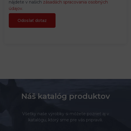
nájdete v našich
zásadách spracovania osobných
údajov
.
Náš katalóg produktov
Všetky naše výrobky si môžete pozrieť aj v
katalógu, ktorý sme pre vás pripravili.