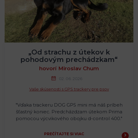
„Od strachu z útekov k
pohodovým prechádzkam“
hovorí Miroslav Chum
02. 06. 2026
Vaše skúsenosti s GPS trackery pre psov
"Vďaka trackeru DOG GPS mini má náš príbeh
šťastný koniec. Predcházdzam útekom Prima
pomocou výcvikového obojku d-control 400."
PREČÍTAJTE SI VIAC