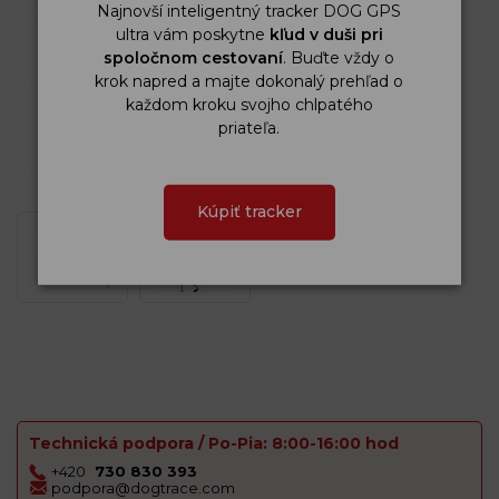
Najnovší inteligentný tracker DOG GPS
ultra vám poskytne
kľud v duši pri
spoločnom cestovaní
. Buďte vždy o
krok napred a majte dokonalý prehľad o
každom kroku svojho chlpatého
priateľa.
Kúpiť tracker
Technická podpora / Po-Pia: 8:00-16:00 hod
+420
730 830 393
podpora@dogtrace.com