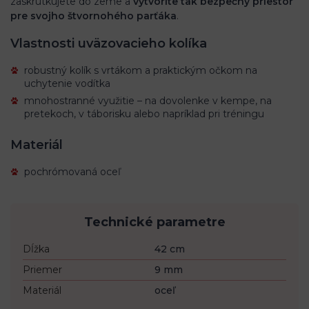
zaskrutkujete do zeme a
vytvoríte tak bezpečný priestor
pre svojho štvornohého parťáka
.
Vlastnosti uväzovacieho kolíka
robustný kolík s vrtákom a praktickým očkom na
uchytenie vodítka
mnohostranné využitie – na dovolenke v kempe, na
pretekoch, v táborisku alebo napríklad pri tréningu
Materiál
pochrómovaná oceľ
Technické parametre
Dĺžka
42 cm
Priemer
9 mm
Materiál
oceľ