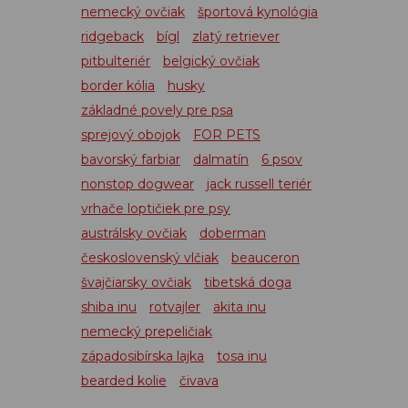
nemecký ovčiak
športová kynológia
ridgeback
bígl
zlatý retriever
pitbulteriér
belgický ovčiak
border kólia
husky
základné povely pre psa
sprejový obojok
FOR PETS
bavorský farbiar
dalmatín
6 psov
nonstop dogwear
jack russell teriér
vrhače loptičiek pre psy
austrálsky ovčiak
doberman
československý vlčiak
beauceron
švajčiarsky ovčiak
tibetská doga
shiba inu
rotvajler
akita inu
nemecký prepeličiak
západosibírska lajka
tosa inu
bearded kolie
čivava