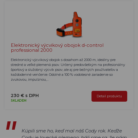
Elektronický výcvikový obojok d-control
professional 2000
Elektronický výcvikový obojok s dosahom až 2000 m, ideálny pre
stredné a veľké plemená psov. Určený predovšetkým na profesionálny
športový a služobný výcvik psov, ale aj pre bežných používateľov a
každodenné venčenie. Odolné a 100 % vodotesné zariadenie so
zvukovou, impulznou,…
230 € s DPH
Detail produktu
SKLADEM
Kúpili sme ho, keď mal náš Cody rok. Keďže
Cody je lovecké plemeno, báli sme sa, že nám