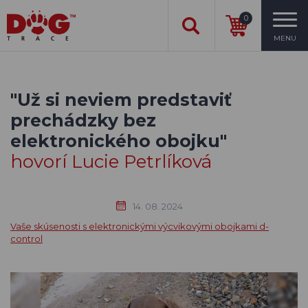
0
MENU
"Už si neviem predstaviť
prechádzky bez
elektronického obojku"
hovorí Lucie Petrlíková
14. 08. 2024
Vaše skúsenosti s elektronickými výcvikovými obojkami d-
control