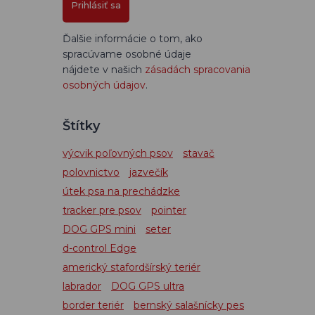
Prihlásiť sa
Ďalšie informácie o tom, ako
spracúvame osobné údaje
nájdete v našich
zásadách spracovania
osobných údajov
.
Štítky
výcvik poľovných psov
stavač
polovnictvo
jazvečík
útek psa na prechádzke
tracker pre psov
pointer
DOG GPS mini
seter
d-control Edge
americký stafordšírský teriér
labrador
DOG GPS ultra
border teriér
bernský salašnícky pes