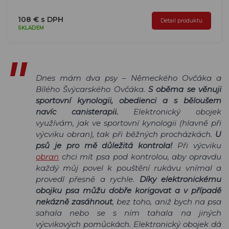
108 € s DPH
Detail produktu
SKLADEM
Dnes mám dva psy – Německého Ovčáka a
Bílého Švýcarského Ovčáka.
S oběma se věnuji
sportovní kynologii, obedienci a s běloušem
navíc canisterapii.
Elektronický obojek
využívám, jak ve sportovní kynologii (hlavně při
výcviku obran), tak při běžných procházkách.
U
psů je pro mě důležitá kontrola!
Při výcviku
obran
chci mít psa pod kontrolou, aby opravdu
každý můj povel k pouštění rukávu vnímal a
provedl přesně a rychle.
Díky elektronickému
obojku psa můžu dobře korigovat a v případě
nekázně zasáhnout
, bez toho, aniž bych na psa
sahala nebo se s ním tahala na jiných
výcvikových pomůckách. Elektronický obojek dá