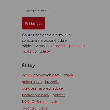
Prihlásiť sa
Ďalšie informácie o tom, ako
spracúvame osobné údaje
nájdete v našich
zásadách spracovania
osobných údajov
.
Štítky
výcvik poľovných psov
stavač
polovnictvo
jazvečík
útek psa na prechádzke
tracker pre psov
pointer
DOG GPS mini
seter
d-control Edge