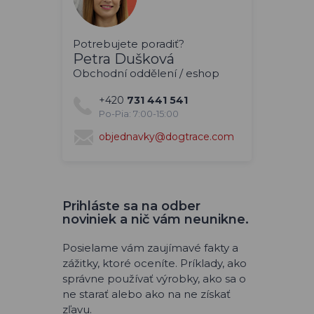
Potrebujete poradiť?
Petra Dušková
Obchodní oddělení / eshop
+420
731 441 541
Po-Pia: 7:00-15:00
objednavky@dogtrace.com
Prihláste sa na odber
noviniek a nič vám neunikne.
Posielame vám zaujímavé fakty a
zážitky, ktoré oceníte. Príklady, ako
správne používať výrobky, ako sa o
ne starať alebo ako na ne získať
zľavu.