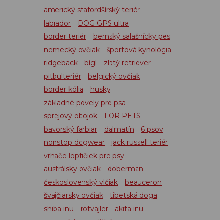
americký stafordšírský teriér
labrador
DOG GPS ultra
border teriér
bernský salašnícky pes
nemecký ovčiak
športová kynológia
ridgeback
bígl
zlatý retriever
pitbulteriér
belgický ovčiak
border kólia
husky
základné povely pre psa
sprejový obojok
FOR PETS
bavorský farbiar
dalmatín
6 psov
nonstop dogwear
jack russell teriér
vrhače loptičiek pre psy
austrálsky ovčiak
doberman
československý vlčiak
beauceron
švajčiarsky ovčiak
tibetská doga
shiba inu
rotvajler
akita inu