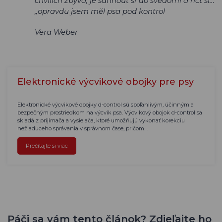
chvílích zbývá, je sáhnout si do svědomí a říct si…
„opravdu jsem měl psa pod kontrol
Vera Weber
Elektronické výcvikové obojky pre psy
Elektronické výcvikové obojky d-control sú spoľahlivým, účinným a
bezpečným prostriedkom na výcvik psa. Výcvikový obojok d-control sa
skladá z prijímača a vysielača, ktoré umožňujú vykonať korekciu
nežiaduceho správania v správnom čase, pričom…
Prečítajte si viac
Páči sa vám tento článok? Zdieľajte ho