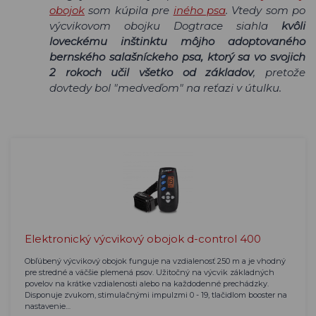
obojok
som kúpila pre
iného psa
. Vtedy som po
výcvikovom obojku Dogtrace siahla
kvôli
loveckému inštinktu môjho adoptovaného
bernského salašníckeho psa, ktorý sa vo svojich
2 rokoch učil všetko od základov
, pretože
dovtedy bol "medveďom" na reťazi v útulku.
Elektronický výcvikový obojok d-control 400
Obľúbený výcvikový obojok funguje na vzdialenosť 250 m a je vhodný
pre stredné a väčšie plemená psov. Užitočný na výcvik základných
povelov na krátke vzdialenosti alebo na každodenné prechádzky.
Disponuje zvukom, stimulačnými impulzmi 0 - 19, tlačidlom booster na
nastavenie…