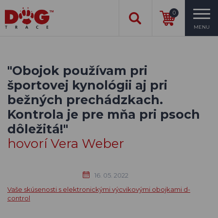
0
MENU
"Obojok používam pri
športovej kynológii aj pri
bežných prechádzkach.
Kontrola je pre mňa pri psoch
dôležitá!"
hovorí Vera Weber
16. 05. 2022
Vaše skúsenosti s elektronickými výcvikovými obojkami d-
control