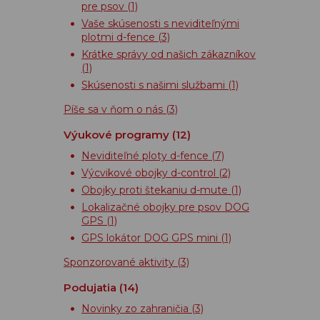
pre psov
(1)
Vaše skúsenosti s neviditeľnými
plotmi d-fence
(3)
Krátke správy od našich zákazníkov
(1)
Skúsenosti s našimi službami
(1)
Píše sa v ňom o nás
(3)
Výukové programy
(12)
Neviditeľné ploty d-fence
(7)
Výcvikové obojky d-control
(2)
Obojky proti štekaniu d-mute
(1)
Lokalizačné obojky pre psov DOG
GPS
(1)
GPS lokátor DOG GPS mini
(1)
Sponzorované aktivity
(3)
Podujatia
(14)
Novinky zo zahraničia
(3)