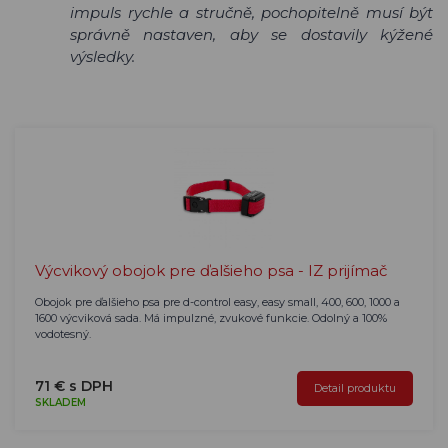
impuls rychle a stručně, pochopitelně musí být
správně nastaven, aby se dostavily kýžené
výsledky.
Výcvikový obojok pre ďalšieho psa - IZ prijímač
Obojok pre ďalšieho psa pre d-control easy, easy small, 400, 600, 1000 a
1600 výcviková sada. Má impulzné, zvukové funkcie. Odolný a 100%
vodotesný.
71 € s DPH
Detail produktu
SKLADEM