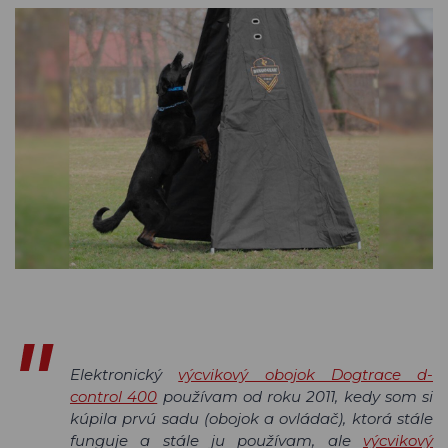
Elektronický
výcvikový obojok Dogtrace d-
control 400
používam od roku 2011, kedy som si
kúpila prvú sadu (obojok a ovládač), ktorá stále
funguje a stále ju používam, ale
výcvikový