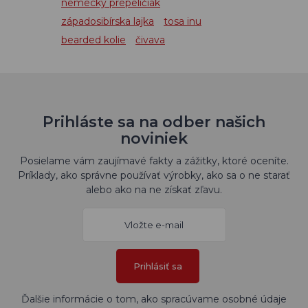
nemecký prepeličiak
západosibírska lajka
tosa inu
bearded kolie
čivava
Prihláste sa na odber našich
noviniek
Posielame vám zaujímavé fakty a zážitky, ktoré oceníte.
Príklady, ako správne používať výrobky, ako sa o ne starať
alebo ako na ne získať zľavu.
Prihlásiť sa
Ďalšie informácie o tom, ako spracúvame osobné údaje