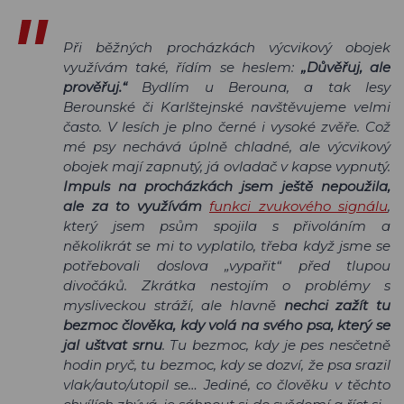
Při běžných procházkách výcvikový obojek
využívám také, řídím se heslem:
„Důvěřuj, ale
prověřuj.“
Bydlím u Berouna, a tak lesy
Berounské či Karlštejnské navštěvujeme velmi
často. V lesích je plno černé i vysoké zvěře. Což
mé psy nechává úplně chladné, ale výcvikový
obojek mají zapnutý, já ovladač v kapse vypnutý.
Impuls na procházkách jsem ještě nepoužila,
ale za to využívám
funkci zvukového signálu
,
který jsem psům spojila s přivoláním a
několikrát se mi to vyplatilo, třeba když jsme se
potřebovali doslova „vypařit“ před tlupou
divočáků. Zkrátka nestojím o problémy s
mysliveckou stráží, ale hlavně
nechci zažít tu
bezmoc člověka, kdy volá na svého psa, který se
jal uštvat srnu
. Tu bezmoc, kdy je pes nesčetně
hodin pryč, tu bezmoc, kdy se dozví, že psa srazil
vlak/auto/utopil se… Jediné, co člověku v těchto