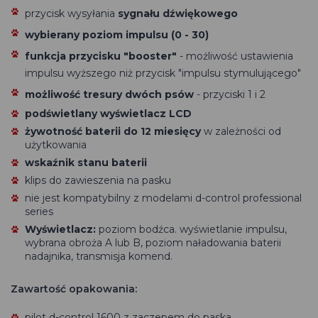
przycisk wysyłania
sygnału dźwiękowego
wybierany poziom impulsu (0 - 30)
funkcja przycisku "booster"
- możliwość ustawienia
impulsu wyższego niż przycisk "impulsu stymulującego"
możliwość tresury dwóch psów
- przyciski 1 i 2
podświetlany wyświetlacz LCD
żywotność baterii do 12 miesięcy
w zależności od
użytkowania
wskaźnik stanu baterii
klips do zawieszenia na pasku
nie jest kompatybilny z modelami d-control professional
series
Wyświetlacz:
poziom bodźca. wyświetlanie impulsu,
wybrana obroża A lub B, poziom naładowania baterii
nadajnika, transmisja komend.
Zawartość opakowania:
pilot d-control 1600 z zaczepem do paska