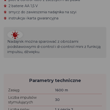
2 baterie
AA 1,5 V
smycz do zawieszenia nadajnika na szyi
instrukcja i karta gwarancyjna
Nadajnik można sparować z obrożami
podstawowymi d-control i d-control mini z funkcją
impulsu, dźwięku.
Parametry techniczne
Zasięg
1600 m
Liczba impulsów
30
stymulujących
Liczba psów
1 z opcją 2