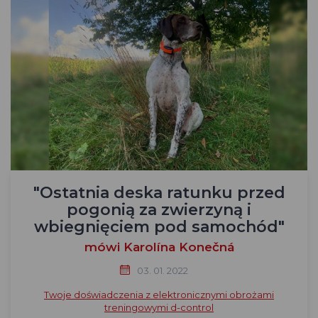
"Ostatnia deska ratunku przed
pogonią za zwierzyną i
wbiegnięciem pod samochód"
mówi Karolína Konečná
03. 01. 2022
Twoje doświadczenia z elektronicznymi obrożami
treningowymi d-control