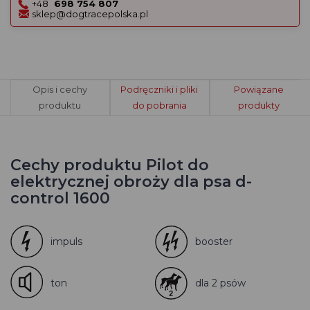
+48
698 754 807
sklep@dogtracepolska.pl
Opis i cechy
Podręczniki i pliki
Powiązane
produktu
do pobrania
produkty
Cechy produktu Pilot do
elektrycznej obroży dla psa d-
control 1600
impuls
booster
ton
dla 2 psów