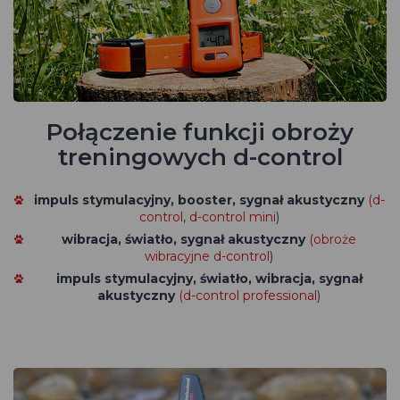
Połączenie funkcji obroży
treningowych d-control
impuls stymulacyjny, booster, sygnał akustyczny
(d-
control
,
d-control mini
)
wibracja, światło, sygnał akustyczny
(obroże
wibracyjne d-control
)
impuls stymulacyjny, światło, wibracja, sygnał
akustyczny
(d-control professional
)