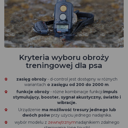
Kryteria wyboru obroży
treningowej dla psa
zasięg obroży
- d-control jest dostępny w różnych
wariantach
o zasięgu od 200 do 2000 m
.
funkcje obroży
- różne kombinacje funkcji:
impuls
stymulujący
, booster, sygnał akustyczny, światło i
wibracje.
Urządzenie
ma możliwość tresury
jednego lub
dwóch psów
przy użyciu
jednego nadajnika.
wybór modelu z
zewnętrznym
nadajnikiem
zdalnego
sterowania
(one touch
)