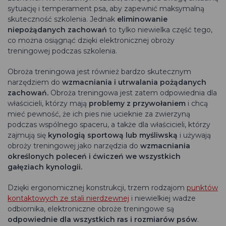
sytuację i temperament psa, aby zapewnić maksymalną
skuteczność szkolenia. Jednak
eliminowanie
niepożądanych zachowań
to tylko niewielka część tego,
co można osiągnąć dzięki elektronicznej obroży
treningowej podczas szkolenia.
Obroża treningowa jest również bardzo skutecznym
narzędziem do
wzmacniania i utrwalania pożądanych
zachowań.
Obroża treningowa jest zatem odpowiednia dla
właścicieli, którzy mają
problemy z przywołaniem
i chcą
mieć pewność, że ich pies nie ucieknie za zwierzyną
podczas wspólnego spaceru, a także dla właścicieli, którzy
zajmują się
kynologią sportową lub myśliwską
i używają
obroży treningowej jako narzędzia do
wzmacniania
określonych poleceń i ćwiczeń we wszystkich
gałęziach kynologii.
Dzięki ergonomicznej konstrukcji, trzem rodzajom
punktów
kontaktowych ze stali nierdzewnej
i niewielkiej wadze
odbiornika, elektroniczne obroże treningowe są
odpowiednie dla wszystkich ras i rozmiarów psów
.