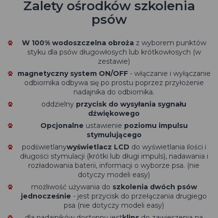
Zalety ośrodków szkolenia
psów
W 100% wodoszczelna obroża
z wyborem punktów
styku dla psów długowłosych lub krótkowłosych (w
zestawie)
magnetyczny system ON/OFF
- włączanie i wyłączanie
odbiornika odbywa się po prostu poprzez przyłożenie
nadajnika do odbiornika.
oddzielny
przycisk do wysyłania sygnału
dźwiękowego
Opcjonalne
ustawienie
poziomu impulsu
stymulującego
podświetlany
wyświetlacz LCD
do wyświetlania ilości i
długości stymulacji (krótki lub długi impuls), nadawania i
rozładowania baterii, informacji o wyborze psa. (nie
dotyczy modeli easy)
możliwość używania do
szkolenia dwóch psów
jednocześnie
- jest przycisk do przełączania drugiego
psa (nie dotyczy modeli easy)
dla nadajników dostępny jest
klips
do zawieszenia na