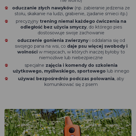
nie wolno)
oduczanie złych nawyków
(np. zabieranie jedzenia ze
stołu, skakanie na ludzi, grabienie, zjadanie śmieci itp.)
precyzyjny
trening niemal każdego ćwiczenia na
odległość bez użycia smyczy
, do którego pies
dostosowuje swoje zachowanie
oduczenie gonienia zwierzyny
i oddalania się od
swojego pana na wsi, co
daje psu więcej swobody i
wolności
w miejscach, w których inaczej byłoby to
niemożliwe lub niebezpieczne
specjalne
zajęcia i komendy do
szkolenia
użytkowego, myśliwskiego, sportowego
lub innego
używać bezpośrednio podczas polowania
, aby
komunikować się z psem