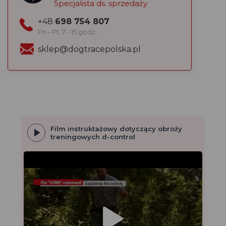
Specjalista ds. sprzedaży
+48
698 754 807
Pn - Pt: 7 - 15 godz.
sklep@dogtracepolska.pl
Film instruktażowy dotyczący obroży
treningowych d-control