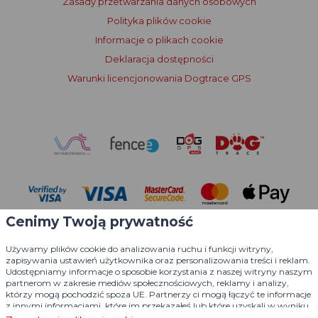
Zasady przetwarzania danych osobowych
Polityka plików cookie
Informacje o plikach cookie
Deklaracja dostępności
Warunki licencjonowania Dogtrace GPS
Cenimy Twoją prywatność
Używamy plików cookie do analizowania ruchu i funkcji witryny,
zapisywania ustawień użytkownika oraz personalizowania treści i reklam.
Udostępniamy informacje o sposobie korzystania z naszej witryny naszym
partnerom w zakresie mediów społecznościowych, reklamy i analizy,
którzy mogą pochodzić spoza UE. Partnerzy ci mogą łączyć te informacje
© 2004 - 2026 VNT electronics s.r.o., wszelkie prawa zastrzeżone
z innymi informacjami, które im przekazałeś lub które uzyskali w wyniku
korzystania z ich usług.
Szczegółowe informacje