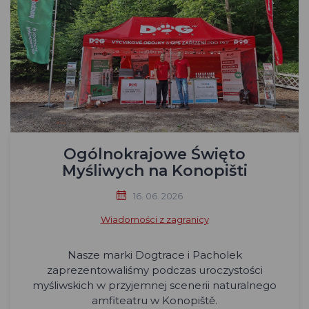
Ogólnokrajowe Święto
Myśliwych na Konopišti
16. 06. 2026
Wiadomości z zagranicy
Nasze marki Dogtrace i Pacholek
zaprezentowaliśmy podczas uroczystości
myśliwskich w przyjemnej scenerii naturalnego
amfiteatru w Konopiště.