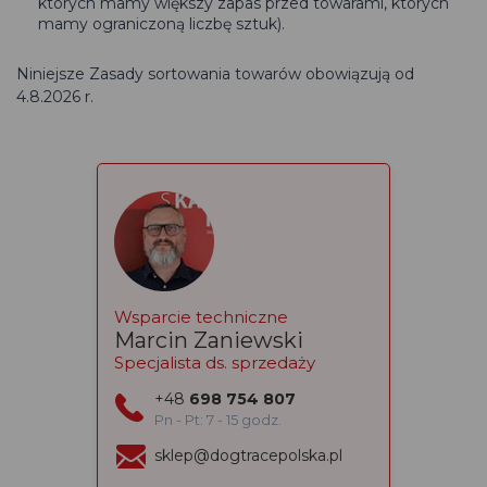
których mamy większy zapas przed towarami, których
mamy ograniczoną liczbę sztuk).
Niniejsze Zasady sortowania towarów obowiązują od
4.8.2026 r.
Wsparcie techniczne
Marcin Zaniewski
Specjalista ds. sprzedaży
+48
698 754 807
Pn - Pt: 7 - 15 godz.
sklep@dogtracepolska.pl