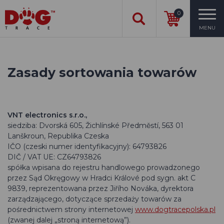
0
MENU
Zasady sortowania towarów
VNT electronics s.r.o.,
siedziba: Dvorská 605, Žichlínské Předměstí, 563 01
Lanškroun, Republika Czeska
IČO (czeski numer identyfikacyjny): 64793826
DIČ / VAT UE: CZ64793826
spółka wpisana do rejestru handlowego prowadzonego
przez Sąd Okręgowy w Hradci Králové pod sygn. akt C
9839, reprezentowana przez Jiřího Nováka, dyrektora
zarządzającego, dotyczące sprzedaży towarów za
pośrednictwem strony internetowej
www.dogtracepolska.pl
(zwanej dalej „stroną internetową”).