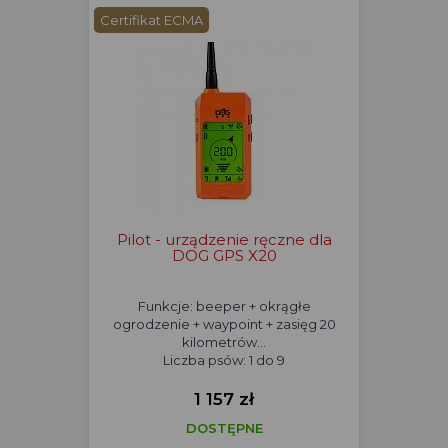
Certifikat ECMA
Pilot - urządzenie ręczne dla
DOG GPS X20
Funkcje: beeper + okrągłe
ogrodzenie + waypoint + zasięg 20
kilometrów...
Liczba psów: 1 do 9
1 157 zł
DOSTĘPNE