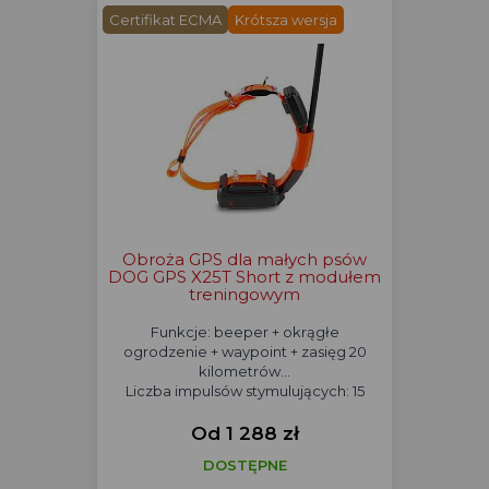
Certifikat ECMA
Krótsza wersja
Obroża GPS dla małych psów
DOG GPS X25T Short z modułem
treningowym
Funkcje: beeper + okrągłe
ogrodzenie + waypoint + zasięg 20
kilometrów...
Liczba impulsów stymulujących: 15
Od 1 288 zł
DOSTĘPNE