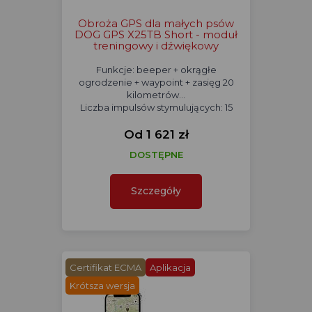
Obroża GPS dla małych psów
DOG GPS X25TB Short - moduł
treningowy i dźwiękowy
Funkcje: beeper + okrągłe
ogrodzenie + waypoint + zasięg 20
kilometrów...
Liczba impulsów stymulujących: 15
Od 1 621 zł
DOSTĘPNE
Szczegóły
Certifikat ECMA
Aplikacja
Krótsza wersja