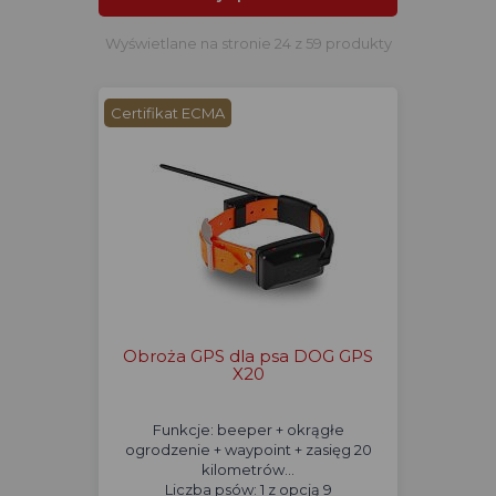
Wyświetlane na stronie 24 z 59 produkty
Certifikat ECMA
Obroża GPS dla psa DOG GPS
X20
Funkcje: beeper + okrągłe
ogrodzenie + waypoint + zasięg 20
kilometrów...
Liczba psów: 1 z opcją 9