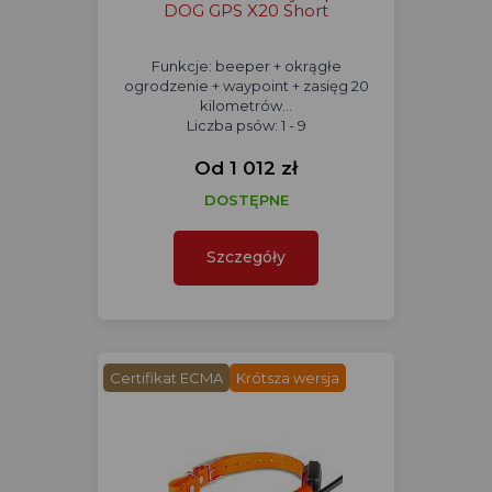
DOG GPS X20 Short
Funkcje: beeper + okrągłe
ogrodzenie + waypoint + zasięg 20
kilometrów...
Liczba psów: 1 - 9
Od 1 012 zł
DOSTĘPNE
Szczegóły
Certifikat ECMA
Krótsza wersja