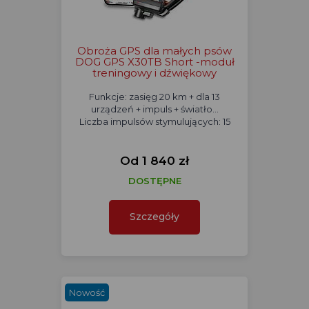
Obroża GPS dla małych psów
DOG GPS X30TB Short -moduł
treningowy i dźwiękowy
Funkcje: zasięg 20 km + dla 13
urządzeń + impuls + światło...
Liczba impulsów stymulujących: 15
Od 1 840 zł
DOSTĘPNE
Szczegóły
Nowość