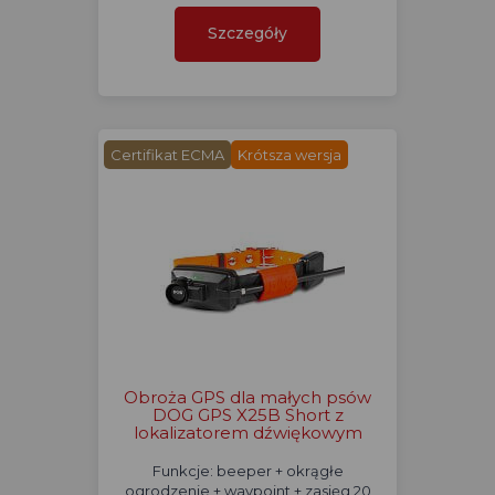
Szczegóły
Certifikat ECMA
Krótsza wersja
Obroża GPS dla małych psów
DOG GPS X25B Short z
lokalizatorem dźwiękowym
Funkcje: beeper + okrągłe
ogrodzenie + waypoint + zasięg 20