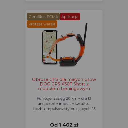
Certifikat ECMA
Aplikacja
Krótsza wersja
Obroża GPS dla małych psów
DOG GPS X30T Short z
modułem treningowym
Funkcje: zasięg 20 km + dla 13
urządzeń + impuls + światło...
Liczba impulsów stymulujących: 15
Od 1 402 zł