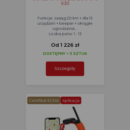
X30
Funkcje: zasięg 20 km + dla 13
urządzeń + beeper + okrągłe
ogrodzenie...
Liczba psów: 1 - 13
Od 1 226 zł
DOSTĘPNY > 5 SZTUK
Szczegóły
Certifikat ECMA
Aplikacja