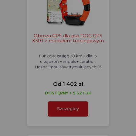
Obroża GPS dla psa DOG GPS
X30T z modułem treningowym
Funkcje: zasięg 20 km + dla 13
urządzeń + impuls + światło...
Liczba impulsów stymulujących: 15
Od 1 402 zł
DOSTĘPNY > 5 SZTUK
Szczegóły