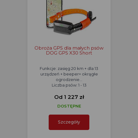
Obroża GPS dla małych psów
DOG GPS X30 Short
Funkcje: zasięg 20 km + dla 13
urządzeń + beeper+ okrągłe
ogrodzenie...
Liczba psów: 1 - 13
Od 1 227 zł
DOSTĘPNE
Szczegóły