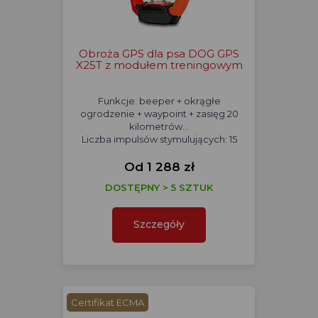
Obroża GPS dla psa DOG GPS
X25T z modułem treningowym
Funkcje: beeper + okrągłe
ogrodzenie + waypoint + zasięg 20
kilometrów...
Liczba impulsów stymulujących: 15
Od 1 288 zł
DOSTĘPNY > 5 SZTUK
Szczegóły
Certifikat ECMA