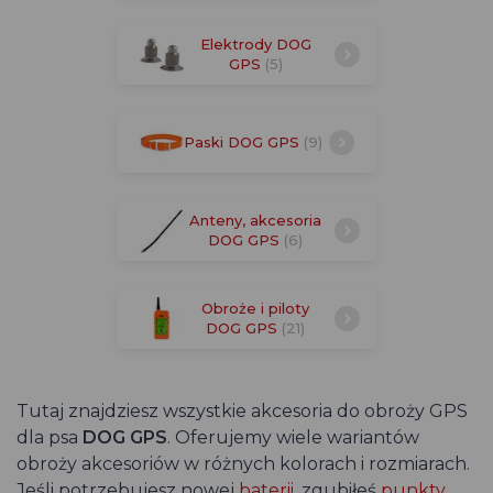
Elektrody DOG
GPS
(5)
Paski DOG GPS
(9)
Anteny, akcesoria
DOG GPS
(6)
Obroże i piloty
DOG GPS
(21)
Tutaj znajdziesz wszystkie akcesoria do obroży GPS
dla psa
DOG GPS
. Oferujemy wiele wariantów
obroży akcesoriów w różnych kolorach i rozmiarach.
Jeśli potrzebujesz nowej
baterii
, zgubiłeś
punkty