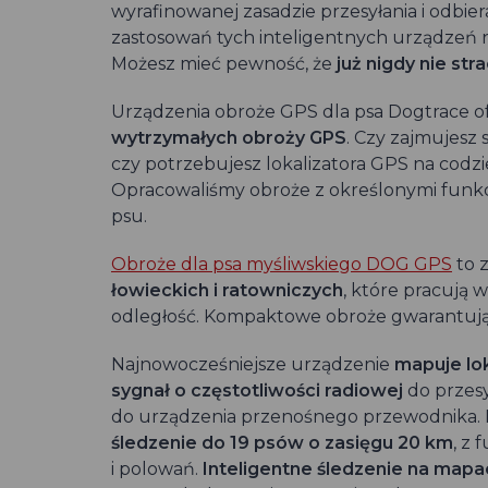
wyrafinowanej zasadzie przesyłania i odbie
zastosowań tych inteligentnych urządzeń n
Możesz mieć pewność, że
już nigdy nie st
Urządzenia obroże GPS dla psa Dogtrace o
wytrzymałych obroży GPS
. Czy zajmujesz
czy potrzebujesz lokalizatora GPS na codz
Opracowaliśmy obroże z określonymi funkc
psu.
Obroże dla psa myśliwskiego DOG GPS
to 
łowieckich i ratowniczych
, które pracują 
odległość. Kompaktowe obroże gwarantują 
Najnowocześniejsze urządzenie
mapuje lok
sygnał o częstotliwości radiowej
do przesy
do urządzenia przenośnego przewodnika. 
śledzenie do 19 psów o zasięgu 20 km
, z
i polowań.
Inteligentne śledzenie na mapach