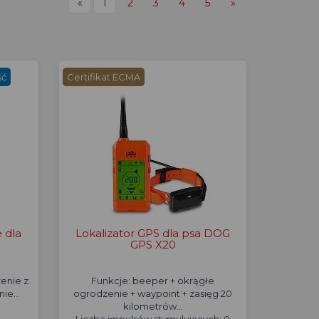
«
1
2
3
4
5
»
ść
Certifikat ECMA
e dla
Lokalizator GPS dla psa DOG
GPS X20
enie z
Funkcje: beeper + okrągłe
ie...
ogrodzenie + waypoint + zasięg 20
kilometrów...