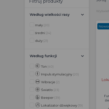
Sortuj
Filtruj produkty
Wyświetl
Według wielkości rasy
mały
(20)
Nowo
średni
(24)
duży
(21)
Według funkcji
Ton
(40)
Impuls stymulacyjny
(20)
Lok
Wibracje
(2)
Światło
(23)
Fun
Beeper
(39)
śl
Lokalizator dźwiękowy
(19)