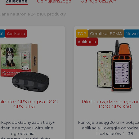
Zalecane
Od najtańszego
Od najdroższych
ane na stronie 24 z 106 produkty
ść
Aplikacja
TOP
Certifikat ECMA
Nowo
Aplikacja
alizator GPS dla psa DOG
Pilot - urządzenie ręczn
GPS ultra
DOG GPS X40
kcje: dokładny zapis trasy+
Funkcje: zasięg 20 km+ połącz
edzenie na żywo+ wirtualne
aplikacją + okrągłe ogrodzen
ogrodzenia...
Liczba psów: 1 - 38