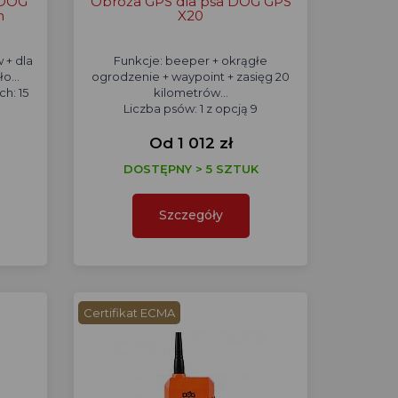
 DOG
Obroża GPS dla psa DOG GPS
m
X20
 + dla
Funkcje: beeper + okrągłe
o...
ogrodzenie + waypoint + zasięg 20
h: 15
kilometrów...
Liczba psów: 1 z opcją 9
Od 1 012 zł
DOSTĘPNY > 5 SZTUK
Szczegóły
Certifikat ECMA