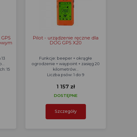
G GPS
Pilot - urządzenie ręczne dla
gowym
DOG GPS X20
 13
Funkcje: beeper + okrągłe
...
ogrodzenie + waypoint + zasięg 20
h: 15
kilometrów...
Liczba psów: 1 do 9
1 157 zł
DOSTĘPNE
Szczegóły