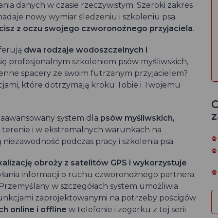
rania danych w czasie rzeczywistym. Szeroki zakres
adaje nowy wymiar śledzeniu i szkoleniu psa.
racisz z oczu swojego czworonożnego przyjaciela
.
ferują
dwa rodzaje wodoszczelnych i
 się profesjonalnym szkoleniem psów myśliwskich,
ienne spacery ze swoim futrzanym przyjacielem?
jami, które dotrzymają kroku Tobie i Twojemu
C
z
zaawansowany system dla
psów myśliwskich,
w terenie i w ekstremalnych warunkach na
niezawodność podczas pracy i szkolenia psa.
alizację obroży z satelitów GPS i wykorzystuje
łania informacji o ruchu czworonożnego partnera
Przemyślany w szczegółach system umożliwia
 funkcjami zaprojektowanymi na potrzeby pościgów
 online i offline
w telefonie i zegarku z tej serii