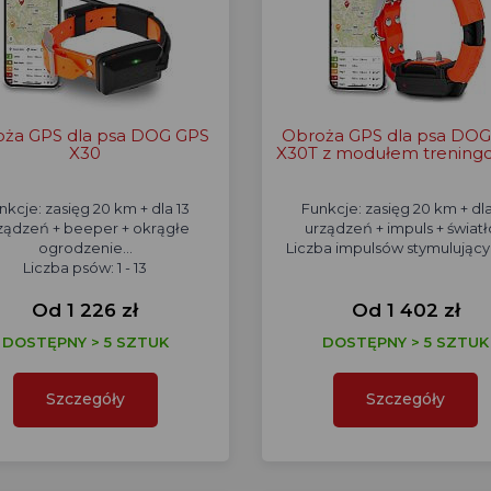
ża GPS dla psa DOG GPS
Obroża GPS dla psa DO
X30
X30T z modułem trenin
nkcje: zasięg 20 km + dla 13
Funkcje: zasięg 20 km + dla
ządzeń + beeper + okrągłe
urządzeń + impuls + światło
ogrodzenie...
Liczba impulsów stymulującyc
Liczba psów: 1 - 13
Od 1 226 zł
Od 1 402 zł
DOSTĘPNY > 5 SZTUK
DOSTĘPNY > 5 SZTUK
Szczegóły
Szczegóły