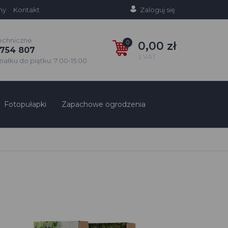
ny
Kontakt
Zaloguj się
echniczne
0
0,00 zł
754 807
z VAT
ałku do piątku: 7:00-15:00
Fotopułapki
Zapachowe ogrodzenia