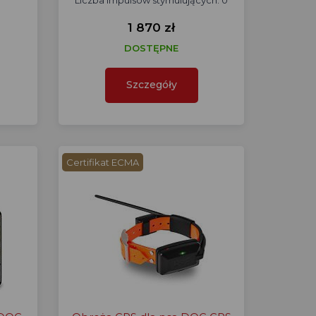
Liczba impulsów stymulujących: 0
1 870 zł
DOSTĘPNE
Szczegóły
Certifikat ECMA