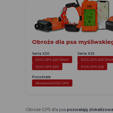
Obroże dla psa myśliwski
Seria X20
Seria X25
DOG GPS X20 Short
DOG GPS X25 Shor
DOG GPS X20
DOG GPS X25
Pozostałe
Akcesoria DOG GPS
Obroże GPS dla psa
pozwalają zlokalizow