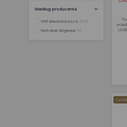
Lok
Według producenta
Fu
VNT electronics s.r.o.
(100)
urząd
Licz
Non-stop dogwear
(6)
Certif