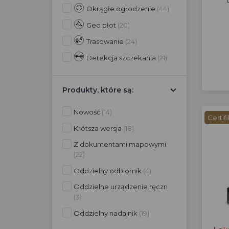
Okrągłe ogrodzenie
(44)
Geo płot
(20)
Trasowanie
(24)
Detekcja szczekania
(21)
Produkty, które są:
Nowość
(14)
Certif
Krótsza wersja
(18)
Z dokumentami mapowymi
(22)
Oddzielny odbiornik
(4)
Oddzielne urządzenie ręczn
(3)
Oddzielny nadajnik
(19)