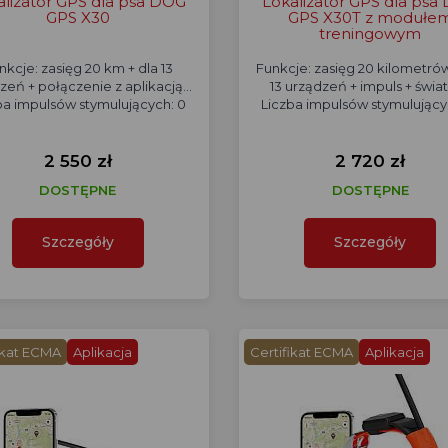
alizator GPS dla psa DOG
Lokalizator GPS dla psa
GPS X30
GPS X30T z modułe
treningowym
nkcje: zasięg 20 km + dla 13
Funkcje: zasięg 20 kilometrów
zeń + połączenie z aplikacją...
13 urządzeń + impuls + światł
ba impulsów stymulujących: 0
Liczba impulsów stymulującyc
2 550 zł
2 720 zł
DOSTĘPNE
DOSTĘPNE
Szczegóły
Szczegóły
ikat ECMA
Aplikacja
Certifikat ECMA
Aplikacja