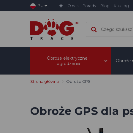
PL
O nas
Porady
Blog
Katalog
Obroże elektryczne i
Obroże
ogrodzenia
Strona główna
Obroże GPS
Obroże GPS dla p