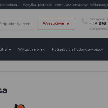
Do pobrania
Wysyłka i płatność
Formularz serwisowy i reklamacyj
Wsparcie t
Wyszukiwanie
+48
698 
Od poniedzi
 GPS
Wyrzutnie piłek
Potrzeby dla hodowców psów
sa