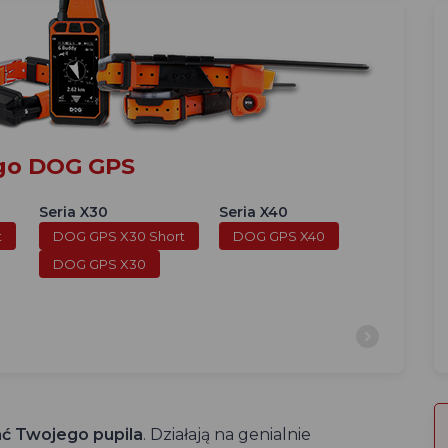
ego DOG GPS
Seria X30
Seria X40
t
DOG GPS X30 Short
DOG GPS X40
DOG GPS X30
ać Twojego pupila
. Działają na genialnie