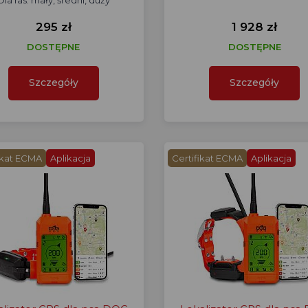
Dla ras: mały, średni, duży
295 zł
1 928 zł
DOSTĘPNE
DOSTĘPNE
Szczegóły
Szczegóły
ikat ECMA
Aplikacja
Certifikat ECMA
Aplikacja