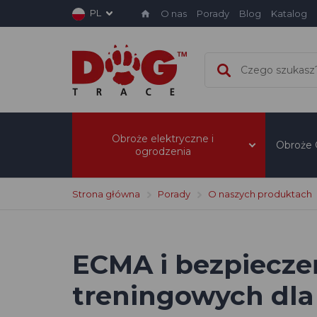
PL
O nas
Porady
Blog
Katalog
Obroże elektryczne i
Obroże
ogrodzenia
Strona główna
Porady
O naszych produktach
ECMA i bezpiecze
treningowych dl