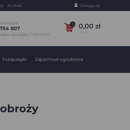
ny
Kontakt
Zaloguj się
echniczne
0
0,00 zł
754 807
z VAT
ałku do piątku: 7:00-15:00
Fotopułapki
Zapachowe ogrodzenia
 obroży