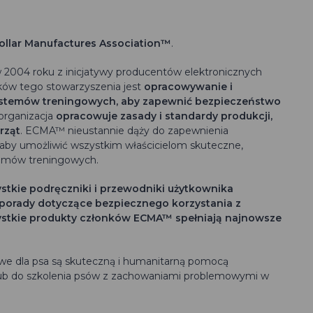
ollar
Manufactures
Association™
.
w 2004 roku z inicjatywy producentów elektronicznych
ków tego stowarzyszenia jest
opracowywanie i
systemów treningowych, aby zapewnić bezpieczeństwo
organizacja
opracowuje zasady i standardy produkcji,
rząt
. ECMA™ nieustannie dąży do zapewnienia
gi, aby umożliwić wszystkim właścicielom skuteczne,
temów treningowych.
stkie podręczniki i przewodniki użytkownika
porady dotyczące bezpiecznego korzystania z
stkie produkty członków ECMA™ spełniają najnowsze
we dla psa są skuteczną i humanitarną pomocą
 lub do szkolenia psów z zachowaniami problemowymi w