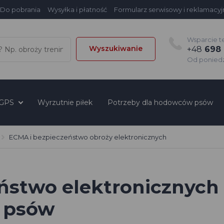
Do pobrania
Wysyłka i płatność
Formularz serwisowy i reklamacyj
Wsparcie t
Wyszukiwanie
+48
698 
Od poniedzi
 GPS
Wyrzutnie piłek
Potrzeby dla hodowców psów
ECMA i bezpieczeństwo obroży elektronicznych
ństwo elektronicznych
a psów