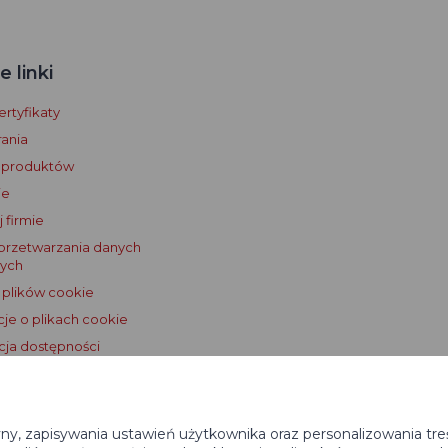
 linki
rtyfikaty
ania
 produktów
je
 firmie
przetwarzania danych
ych
 plików cookie
cje o plikach cookie
cja dostępności
 licencjonowania Dogtrace GPS
yny, zapisywania ustawień użytkownika oraz personalizowania tre