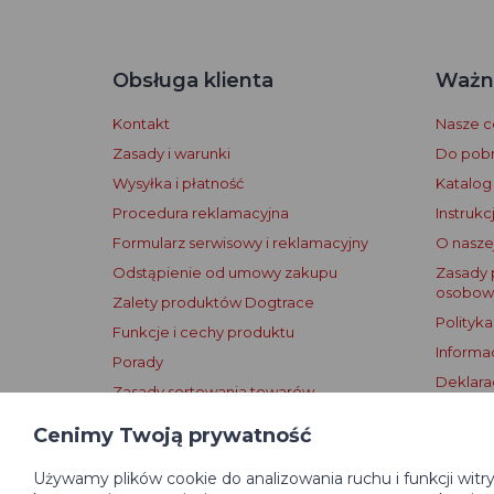
Obsługa klienta
Ważne
Kontakt
Nasze ce
Zasady i warunki
Do pobr
Wysyłka i płatność
Katalog
Procedura reklamacyjna
Instrukc
Formularz serwisowy i reklamacyjny
O naszej
Odstąpienie od umowy zakupu
Zasady 
osobow
Zalety produktów Dogtrace
Polityka
Funkcje i cechy produktu
Informa
Porady
Deklara
Zasady sortowania towarów
Warunki
Zasady publikowania recenzji
Cenimy Twoją prywatność
Używamy plików cookie do analizowania ruchu i funkcji witr