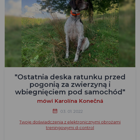
"Ostatnia deska ratunku przed
pogonią za zwierzyną i
wbiegnięciem pod samochód"
mówi Karolína Konečná
03. 01. 2022
Twoje doświadczenia z elektronicznymi obrożami
treningowymi d-control