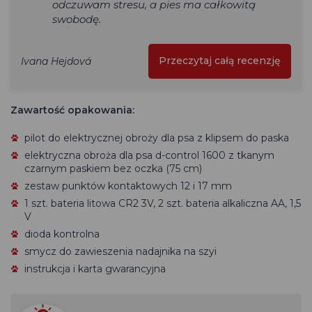
odczuwam stresu, a pies ma całkowitą
swobodę.
Przeczytaj całą recenzję
Ivana Hejdová
Zawartość opakowania:
pilot do elektrycznej obroży dla psa
z klipsem do paska
elektryczna obroża dla psa
d-control 1600
z tkanym
czarnym paskiem bez oczka (75 cm)
zestaw punktów kontaktowych 12 i 17 mm
1 szt. bateria litowa CR2 3V, 2 szt. bateria alkaliczna AA, 1,5
V
dioda kontrolna
smycz do zawieszenia nadajnika na szyi
instrukcja i karta gwarancyjna