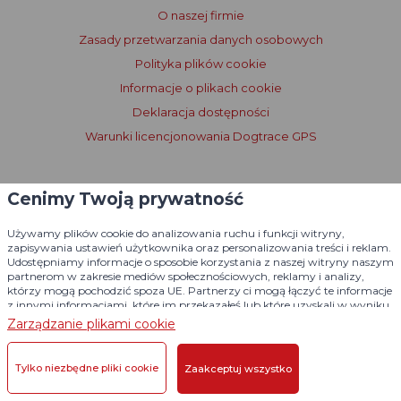
O naszej firmie
Zasady przetwarzania danych osobowych
Polityka plików cookie
Informacje o plikach cookie
Deklaracja dostępności
Warunki licencjonowania Dogtrace GPS
Cenimy Twoją prywatność
Używamy plików cookie do analizowania ruchu i funkcji witryny,
zapisywania ustawień użytkownika oraz personalizowania treści i reklam.
Udostępniamy informacje o sposobie korzystania z naszej witryny naszym
partnerom w zakresie mediów społecznościowych, reklamy i analizy,
którzy mogą pochodzić spoza UE. Partnerzy ci mogą łączyć te informacje
z innymi informacjami, które im przekazałeś lub które uzyskali w wyniku
korzystania z ich usług.
Szczegółowe informacje
Zarządzanie plikami cookie
Tylko niezbędne pliki cookie
Zaakceptuj wszystko